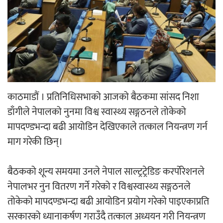
‘ईयुमा डट कम’ले बुधबारदेखि आफ्नो
औपचारिक सेवा सञ्चालनमा
हलमा छैन ‘गौँथली’को टिकट
काठमाडौं । प्रतिनिधिसभाको आजको बैठकमा सांसद निशा
डाँगीले नेपालको नुनमा विश्व स्वास्थ्य सङ्गठनले तोकेको
मापदण्डभन्दा बढी आयोडिन देखिएकाले तत्काल नियन्त्रण गर्न
माग गरेकी छिन्।
बैठकको शून्य समयमा उनले नेपाल साल्ट्रट्रेडिङ करर्पोरेशनले
‘आइतबारको अफिस’ को परिचर्चा सम्पन्न
नेपालभर नुन वितरण गर्ने गरेको र विश्वस्वास्थ्य सङ्गठनले
तोकेको मापदण्डभन्दा बढी आयोडिन प्रयोग गरेको पाइएकाप्रति
सरकारको ध्यानाकर्षण गराउँदै तत्काल अध्ययन गरी नियन्त्रण