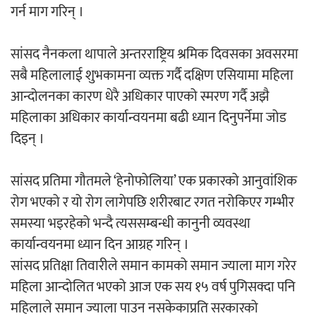
गर्न माग गरिन् ।
अर्जुन चन्द्रको ‘संवेदनाका प्रतिध्वनि’
सांसद नैनकला थापाले अन्तरराष्ट्रिय श्रमिक दिवसका अवसरमा
मुक्तकसङ्ग्रह लोकार्पण
सबै महिलालाई शुभकामना व्यक्त गर्दै दक्षिण एसियामा महिला
आन्दोलनका कारण धेरै अधिकार पाएको स्मरण गर्दै अझै
महिलाका अधिकार कार्यान्वयनमा बढी ध्यान दिनुपर्नेमा जोड
दिइन् ।
‘दुर्गा’ निर्माण गर्दै सम्राट
सांसद प्रतिमा गौतमले ‘हेनोफोलिया’ एक प्रकारको आनुवांशिक
रोग भएको र यो रोग लागेपछि शरीरबाट रगत नरोकिएर गम्भीर
समस्या भइरहेको भन्दै त्यससम्बन्धी कानुनी व्यवस्था
कार्यान्वयनमा ध्यान दिन आग्रह गरिन् ।
सांसद प्रतिक्षा तिवारीले समान कामको समान ज्याला माग गरेर
चलचित्र ‘माया भनेकै यस्तो होला’को शीर्ष गीत
महिला आन्दोलित भएको आज एक सय १५ वर्ष पुगिसक्दा पनि
सार्वजनिक
महिलाले समान ज्याला पाउन नसकेकाप्रति सरकारको