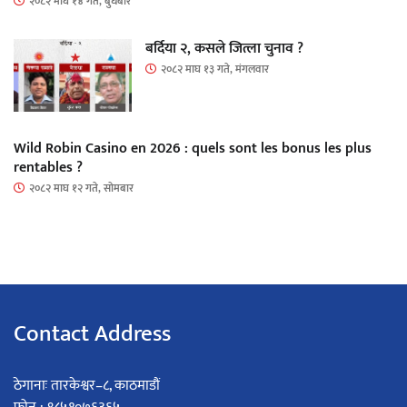
२०८२ माघ १४ गते, बुधबार
बर्दिया २, कसले जित्ला चुनाव ?
२०८२ माघ १३ गते, मंगलवार
Wild Robin Casino en 2026 : quels sont les bonus les plus
rentables ?
२०८२ माघ १२ गते, सोमबार
Contact Address
ठेगानाः तारकेश्वर–८, काठमाडौं