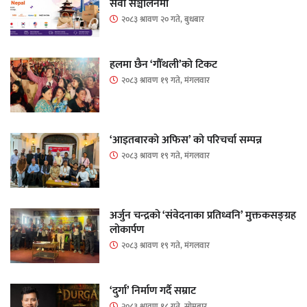
सेवा सञ्चालनमा
२०८३ श्रावण २० गते, बुधबार
हलमा छैन ‘गौँथली’को टिकट
२०८३ श्रावण १९ गते, मंगलवार
‘आइतबारको अफिस’ को परिचर्चा सम्पन्न
२०८३ श्रावण १९ गते, मंगलवार
अर्जुन चन्द्रको ‘संवेदनाका प्रतिध्वनि’ मुक्तकसङ्ग्रह
लोकार्पण
२०८३ श्रावण १९ गते, मंगलवार
‘दुर्गा’ निर्माण गर्दै सम्राट
२०८३ श्रावण १८ गते, सोमबार