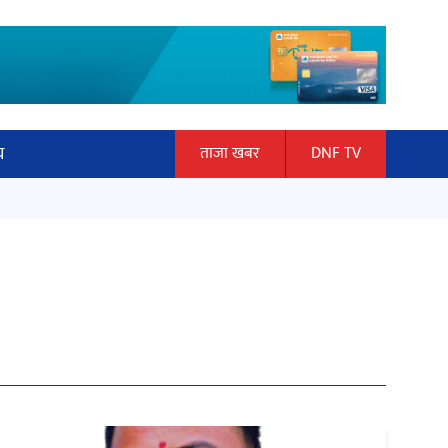
य
ताजा खबर
DNF TV
ार
‘ईयुमा डट कम’ले बुधबारदेखि आफ्नो
ञान प्रबिधि
औपचारिक सेवा सञ्चालनमा
ित्य
अर्जुन चन्द्रको ‘संवेदनाका प्रतिध्वनि’
मुक्तकसङ्ग्रह लोकार्पण