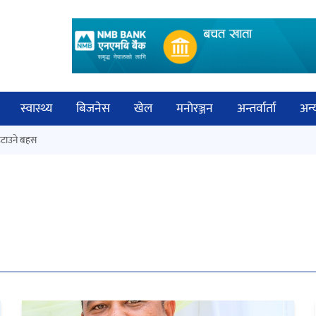
स्वास्थ्य
बिजनेस
खेल
मनोरञ्जन
अन्तर्वार्ता
अन्
विच
टाउने बहस
नेपालगञ्जमा पर्खाल भत्किँदा दुई मजदुरको
बिज्
मृत्यु
साह
‘आइतबारको अफिस’ को परिचर्चा सम्पन्न