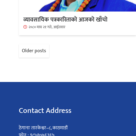
व्यावसायिक पत्रकारिताको आजको खाँचो
२०८० माघ २१ गते, आईतवार
Posts
Older posts
navigation
Contact Address
ठेगानाः तारकेश्वर–८, काठमाडौं
फोन : ९८५१०७६३६५