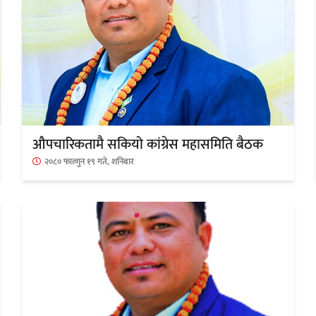
चलचित्र ‘माया भनेकै यस्तो होला’को शीर्ष
गीत सार्वजनिक
औपचारिकतामै सकियो कांग्रेस महासमिति बैठक
२०८० फाल्गुन १९ गते, शनिबार