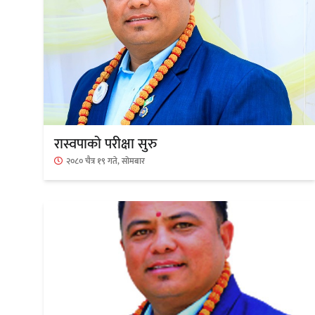
‘दुर्गा’ निर्माण गर्दै सम्राट
रास्वपाको परीक्षा सुरु
२०८० चैत्र १९ गते, सोमबार
गीति एल्बम ‘जागृति’ लोकार्पण