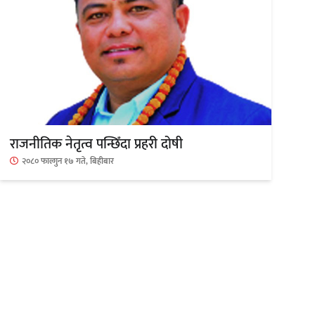
काठमाडौं युथ कन्क्लेभ २०२६ भव्यताका
साथ सम्पन्न
राजनीतिक नेतृत्व पन्छिँदा प्रहरी दोषी
२०८० फाल्गुन १७ गते, बिहीबार