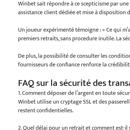
Winbet sait répondre à ce scepticisme par une p
assistance client dédiée et mise à disposition 
Un joueur expérimenté témoigne : « Ce qui m’a co
premiers retraits, sans procedure inutile. La séc
De plus, la possibilité de consulter les conditi
fournisseurs de confiance renforce la crédibili
FAQ sur la sécurité des tran
1. Comment déposer de l’argent en toute sécur
Winbet utilise un cryptage SSL et des passerel
restent confidentielles.
2. Quel délai pour un retrait et comment est-il 