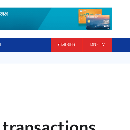
य
ताजा खबर
DNF TV
ार
माताकाे नाममा गलत गतिविधि गर्ने थापा
ञान प्रबिधि
प्रहरी नियन्त्रणमा
ित्य
हलमा छैन ‘गौँथली’को टिकट
 transactions