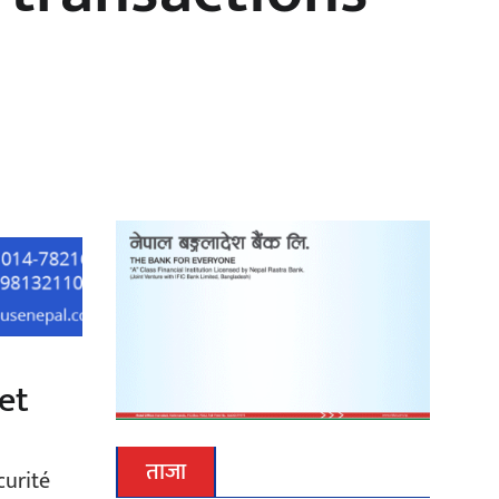
‘दुर्गा’ निर्माण गर्दै सम्राट
et
ताजा
curité