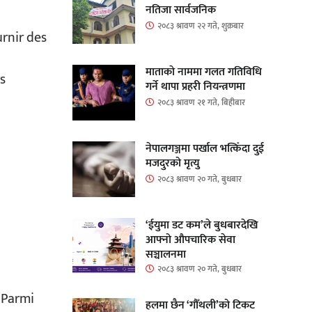
नतिजा सार्वजनिक
२०८३ श्रावण २२ गते, शुक्रबार
rnir des
माताकाे नाममा गलत गतिविधि
s
गर्ने थापा प्रहरी नियन्त्रणमा
२०८३ श्रावण २१ गते, बिहीबार
नेपालगञ्जमा पर्खाल भत्किँदा दुई
मजदुरको मृत्यु
२०८३ श्रावण २० गते, बुधबार
‘ईयुमा डट कम’ले बुधबारदेखि
आफ्नो औपचारिक सेवा
सञ्चालनमा
२०८३ श्रावण २० गते, बुधबार
 Parmi
हलमा छैन ‘गौँथली’को टिकट