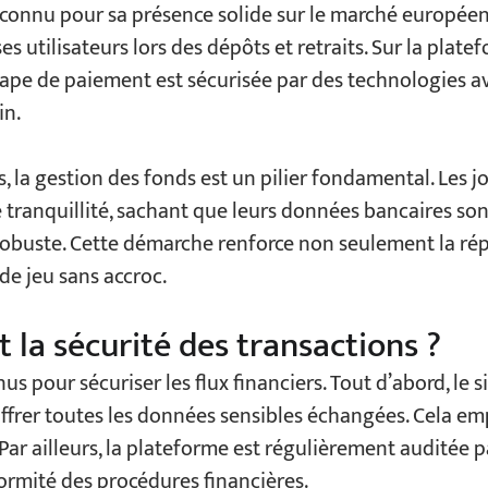
reconnu pour sa présence solide sur le marché européen
es utilisateurs lors des dépôts et retraits. Sur la plate
tape de paiement est sécurisée par des technologies a
in.
s, la gestion des fonds est un pilier fondamental. Les j
e tranquillité, sachant que leurs données bancaires son
robuste. Cette démarche renforce non seulement la ré
de jeu sans accroc.
 la sécurité des transactions ?
 pour sécuriser les flux financiers. Tout d’abord, le si
hiffrer toutes les données sensibles échangées. Cela e
Par ailleurs, la plateforme est régulièrement auditée p
ormité des procédures financières.