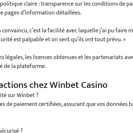
olitique claire : transparence sur les conditions de p
de pages d’information détaillées.
nvaincu, c’est la facilité avec laquelle j’ai pu faire 
urité est palpable et on sent qu’ils ont tout prévu. »
ons légales, les licences obtenues et les partenariats av
té de la plateforme.
sactions chez Winbet Casino
ité sur Winbet ?
les de paiement certifiées, assurant que vos données 
sécurisé ?