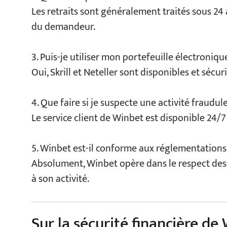
Les retraits sont généralement traités sous 24 
du demandeur.
3. Puis-je utiliser mon portefeuille électroniqu
Oui, Skrill et Neteller sont disponibles et sécu
4. Que faire si je suspecte une activité fraudul
Le service client de Winbet est disponible 24/7
5. Winbet est-il conforme aux réglementation
Absolument, Winbet opère dans le respect des l
à son activité.
Sur la sécurité financière de