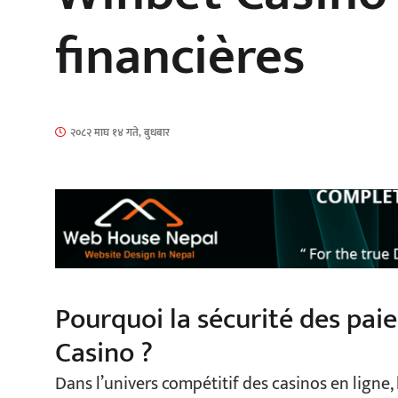
financières
‘आइतबारको अफिस’ को परिचर्चा सम्पन्न
२०८२ माघ १४ गते, बुधबार
चलचित्र ‘माया भनेकै यस्तो होला’को शीर्ष
गीत सार्वजनिक
Pourquoi la sécurité des pai
Casino ?
Dans l’univers compétitif des casinos en ligne,