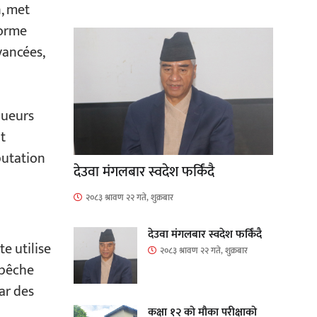
, met
forme
vancées,
oueurs
t
putation
देउवा मंगलबार स्वदेश फर्किंदै
२०८३ श्रावण २२ गते, शुक्रबार
देउवा मंगलबार स्वदेश फर्किंदै
te utilise
२०८३ श्रावण २२ गते, शुक्रबार
mpêche
ar des
कक्षा १२ को मौका परीक्षाको