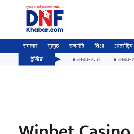
Skip
to
content
समाचार
गृहपृष्ठ
राजनीति
शिक्षा
अन्तर्राष्ट्रिय
ट्रेण्डिङ
#
#
लकडाउन हटाउने
लकडाउन ह
देउवा मंगलबार स्वदेश फर्किंदै
नेपालगञ्जमा पर्खाल भत्किँदा दुई मजदुरको
Winbet Casino 
मृत्यु