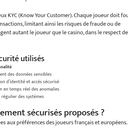
reux KYC (Know Your Customer). Chaque joueur doit fou
sactions, limitant ainsi les risques de fraude ou de
gent autant le joueur que le casino, dans le respect de
urité utilisés
nalité
ent des données sensibles
ion d’identité et accès sécurisé
n en temps réel des anomalies
 régulier des systèmes
iement sécurisés proposés ?
es aux préférences des joueurs français et européens.