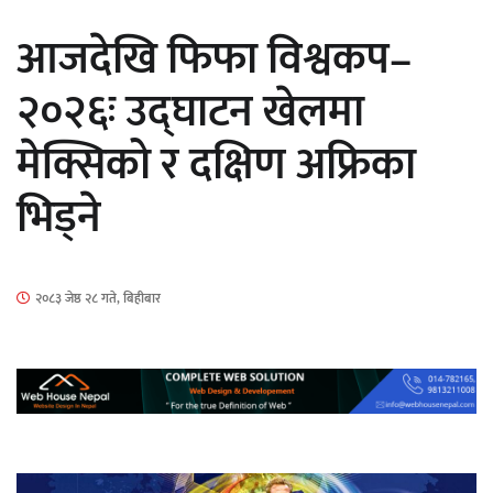
सार्वजनिक
आजदेखि फिफा विश्वकप–
२०२६ः उद्घाटन खेलमा
मेक्सिको र दक्षिण अफ्रिका
माताकाे नाममा गलत गतिविधि गर्ने थापा प्रहरी
भिड्ने
नियन्त्रणमा
२०८३ जेष्ठ २८ गते, बिहीबार
नेपालगञ्जमा पर्खाल भत्किँदा दुई मजदुरको मृत्यु