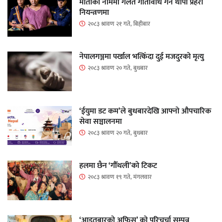
माताकाे नाममा गलत गतिविधि गर्ने थापा प्रहरी
नियन्त्रणमा
२०८३ श्रावण २१ गते, बिहीबार
नेपालगञ्जमा पर्खाल भत्किँदा दुई मजदुरको मृत्यु
२०८३ श्रावण २० गते, बुधबार
‘ईयुमा डट कम’ले बुधबारदेखि आफ्नो औपचारिक
सेवा सञ्चालनमा
२०८३ श्रावण २० गते, बुधबार
हलमा छैन ‘गौँथली’को टिकट
२०८३ श्रावण १९ गते, मंगलवार
‘आइतबारको अफिस’ को परिचर्चा सम्पन्न