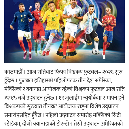
‘ईयुमा डट कम’ले बुधबारदेखि आफ्नो
औपचारिक सेवा सञ्चालनमा
हलमा छैन ‘गौँथली’को टिकट
काठमाडौँ । आज रातिबाट फिफा विश्वकप फुटबल– २०२६ सुरु
हुँदैछ । फुटबल इतिहासमै पहिलोपटक तीन देश अमेरिका,
मेक्सिको र क्यानडा आयोजक रहेको विश्वकप फुटबल आज राति
१२ः४५ बजे उद्घाटन हुनेछ । १९ जुलाईमा न्युयोर्कमा समापन हुने
‘आइतबारको अफिस’ को परिचर्चा सम्पन्न
विश्वकपको सुरुवात तीनवटै आयोजक राष्ट्रमा विशेष उद्घाटन
समारोहसहित हुँदैछ । पहिलो उद्घाटन समारोह मेक्सिको सिटी
स्टेडियम, दोस्रो क्यानाडाको टोरन्टो र तेस्रो उद्घाटन अमेरिकाको