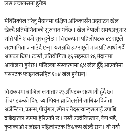
लस एन्जलसमा हुनेछ ।
अर्जुन चन्द्रको ‘संवेदनाका प्रतिध्वनि’
मेक्सिकोले घरेलु मैदानमा दक्षिण अफ्रिकासँग उद्घाटन खेल
मुक्तकसङ्ग्रह लोकार्पण
खेल्दै प्रतियोगिताको सुरुवात गर्नेछ । खेल नेपाली समयअनुसार
राति पौने १ बजे सुरु हुनेछ । विश्वकपमा पहिलोपटक ४८ राष्ट्रले
सहभागिता जनाउँदै छन् । यसअघि ३२ राष्ट्रले मात्र प्रतिस्पर्धा गर्दै
आएका थिए । त्यस्तै, प्रतियोगिता १६ सहरका १६ मैदानमा
‘दुर्गा’ निर्माण गर्दै सम्राट
आयोजना हुनेछ । पछिल्ला संस्करणमा ६४ खेल हुँदै आएकोमा
यसपटक फाइनलसहित १०४ खेल हुनेछन् ।
विश्वकपमा ब्राजिल लगातार २३औँपटक सहभागी हुँदै छ ।
पाँचपटकको विश्व च्याम्पियन ब्राजिलसँगै साबिक विजेता
अर्जेन्टिना, फ्रान्स, पोर्चुगल, स्पेन र नेदरल्यान्ड्सलाई उपाधि
चलचित्र ‘माया भनेकै यस्तो होला’को शीर्ष गीत
दाबेदारका रूपमा हेरिएको छ । यस्तै उज्वेकिस्तान, केप भर्डे,
सार्वजनिक
कुराकाओ र जोर्डन पहिलोपटक विश्वकप खेल्दै छन् । यी नयाँ