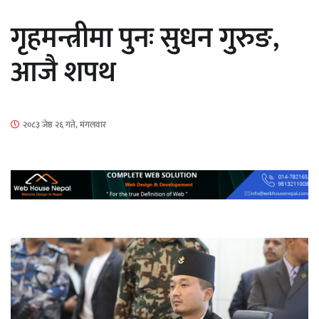
सार्वजनिक
गृहमन्त्रीमा पुनः सुधन गुरुङ,
आजै शपथ
माताकाे नाममा गलत गतिविधि गर्ने थापा प्रहरी
२०८३ जेष्ठ २६ गते, मंगलवार
नियन्त्रणमा
नेपालगञ्जमा पर्खाल भत्किँदा दुई मजदुरको मृत्यु