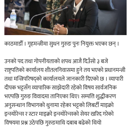
‘ईयुमा डट कम’ले बुधबारदेखि आफ्नो
औपचारिक सेवा सञ्चालनमा
काठमाडौँ । गृहमन्त्रीमा सुधन गुरुङ पुनः नियुक्त भएका छन् ।
हलमा छैन ‘गौँथली’को टिकट
उनको पद तथा गोपनीयताको शपथ आजै दिउँसो ३ बजे
राष्ट्रपतिको कार्यालय शीतलनिवासमा हुने तय भएको प्रधानमन्त्री
तथा मन्त्रिपरिषद्को कार्यालयले जानकारी दिएको छ । व्यापारी
दीपक भट्टसँग व्यापारिक साझेदारी रहेको विषय सार्वजनिक
भएपछि गुरुङ विवादमा तानिएका थिए। सम्पत्ति शुद्धीकरण
‘आइतबारको अफिस’ को परिचर्चा सम्पन्न
अनुसन्धान विभागको थुनामा रहेका भट्टको लिबर्टी माइक्रो
इन्स्योरेन्स र स्टार माइक्रो इन्स्योरेन्सको सेयर खरिद गरेको
विषयमा प्रश्न उठेपछि गुरुङमाथि दबाब बढेको थियो