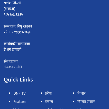
गणेश जि.सी
(अध्यक्ष)
९८५१०७६३६५
सम्पादक: दिपु खड्का
फोन: ९८५११७८७२६
कार्यकारी सम्पादकः
रोशन ज्ञवाली
संवाददाताः
अंकध्वज मोते
Quick Links
DNF TV
प्रदेश
विचार
Feature
प्रवास
विचित्र संसार