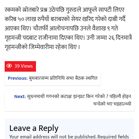
रकमको स्रोतबारे प्रश्न उठेपछि गुरुङले आफूले सापटी लिएर
अर्जुन चन्द्रको ‘संवेदनाका प्रतिध्वनि’
करिब ५० लाख रुपैयाँ बराबरको सेयर खरिद गरेको दाबी गर्दै
मुक्तकसङ्ग्रह लोकार्पण
आएका थिए। चौतर्फी आलोचनापछि उनले वैशाख ९ गते
गृहमन्त्री पदबाट राजीनामा दिएका थिए। उनी जम्मा २६ दिनमात्रै
गृहमन्त्रीको जिम्मेवारीमा रहेका थिए ।
39 Views
‘दुर्गा’ निर्माण गर्दै सम्राट
Post
Previous:
बुधबारसम्म प्रतिनिधि सभा बैठक स्थगित
navigation
Next:
सुधनमाथी गगनको कटाक्षः झन्झट किन गरेको ? पहिल्यै होइन
भन्देको भए भइहाल्थ्यो
चलचित्र ‘माया भनेकै यस्तो होला’को शीर्ष गीत
Leave a Reply
सार्वजनिक
Your email address will not be published.
Required fields