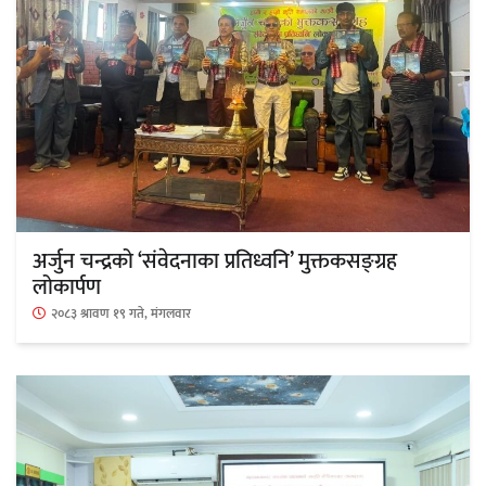
‘ईयुमा डट कम’ले बुधबारदेखि आफ्नो
औपचारिक सेवा सञ्चालनमा
हलमा छैन ‘गौँथली’को टिकट
अर्जुन चन्द्रको ‘संवेदनाका प्रतिध्वनि’ मुक्तकसङ्ग्रह
लोकार्पण
२०८३ श्रावण १९ गते, मंगलवार
‘आइतबारको अफिस’ को परिचर्चा सम्पन्न