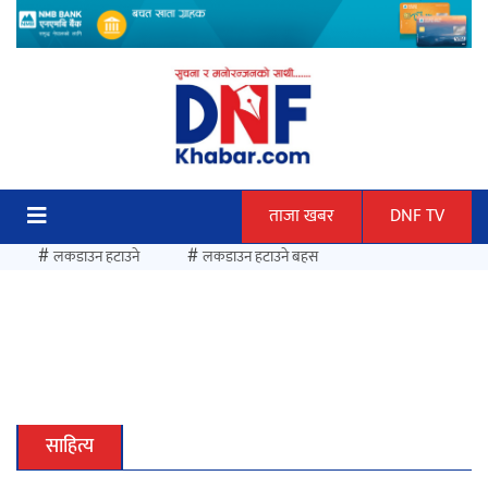
Skip
to
content
ताजा खबर
DNF TV
#
#
लकडाउन हटाउने
लकडाउन हटाउने बहस
देउवा मंगलबार स्वदेश फर्किंदै
साहित्य
कक्षा १२ को मौका परीक्षाको नतिजा