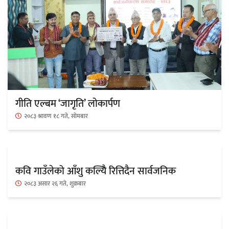
अर्जुन चन्द्रको ‘संवेदनाका प्रतिध्वनि’
मुक्तकसङ्ग्रह लोकार्पण
गीति एल्बम ‘जागृति’ लोकार्पण
‘दुर्गा’ निर्माण गर्दै सम्राट
२०८३ श्रावण १८ गते, सोमबार
कवि गाउँलेको आँशु कल्यिै रित्तिदैन सार्वजनिक
२०८३ असार २६ गते, शुक्रबार
चलचित्र ‘माया भनेकै यस्तो होला’को शीर्ष गीत
सार्वजनिक