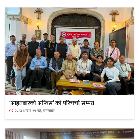
सार्वजनिक
माताकाे नाममा गलत गतिविधि गर्ने थापा प्रहरी
नियन्त्रणमा
नेपालगञ्जमा पर्खाल भत्किँदा दुई मजदुरको मृत्यु
‘आइतबारको अफिस’ को परिचर्चा सम्पन्न
२०८३ श्रावण १९ गते, मंगलवार