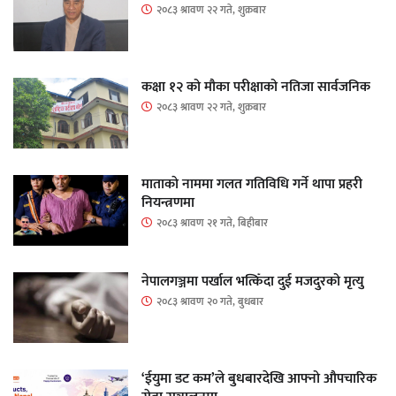
२०८३ श्रावण २२ गते, शुक्रबार
कक्षा १२ को मौका परीक्षाको नतिजा सार्वजनिक
२०८३ श्रावण २२ गते, शुक्रबार
माताकाे नाममा गलत गतिविधि गर्ने थापा प्रहरी
नियन्त्रणमा
२०८३ श्रावण २१ गते, बिहीबार
नेपालगञ्जमा पर्खाल भत्किँदा दुई मजदुरको मृत्यु
२०८३ श्रावण २० गते, बुधबार
‘ईयुमा डट कम’ले बुधबारदेखि आफ्नो औपचारिक