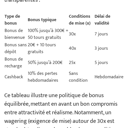
Type de
Conditions
Délai de
Bonus typique
bonus
de mise (x)
validité
Bonus de
100% jusqu’à 300€ +
30x
7 jours
bienvenue
50 tours gratuits
Bonus sans
20€ + 10 tours
40x
3 jours
dépôt
gratuits
Bonus de
50% jusqu’à 200€
25x
5 jours
recharge
10% des pertes
Sans
Cashback
Hebdomadaire
hebdomadaires
condition
Ce tableau illustre une politique de bonus
équilibrée, mettant en avant un bon compromis
entre attractivité et réalisme. Notamment, un
wagering (exigence de mise) autour de 30x est