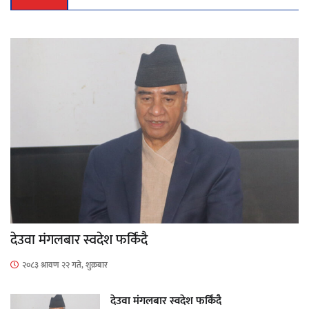
देउवा मंगलबार स्वदेश फर्किंदै
२०८३ श्रावण २२ गते, शुक्रबार
देउवा मंगलबार स्वदेश फर्किंदै