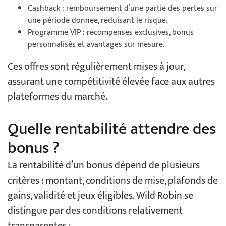
Cashback : remboursement d’une partie des pertes sur
une période donnée, réduisant le risque.
Programme VIP : récompenses exclusives, bonus
personnalisés et avantages sur mesure.
Ces offres sont régulièrement mises à jour,
assurant une compétitivité élevée face aux autres
plateformes du marché.
Quelle rentabilité attendre des
bonus ?
La rentabilité d’un bonus dépend de plusieurs
critères : montant, conditions de mise, plafonds de
gains, validité et jeux éligibles. Wild Robin se
distingue par des conditions relativement
transparentes :