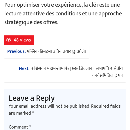
Pour optimiser votre expérience, la clé reste une
lecture attentive des conditions et une approche
stratégique des offres.
48 Views
Post
Previous:
पब्लिक डिबेटमा उत्रिन तयार छुः ओली
navigation
Next:
कांग्रेसका महामन्त्रीमार्फत् ७७ जिल्लाका सभापति र क्षेत्रीय
कार्यसमितिलाई पत्र
Leave a Reply
Your email address will not be published.
Required fields
are marked
*
Comment
*