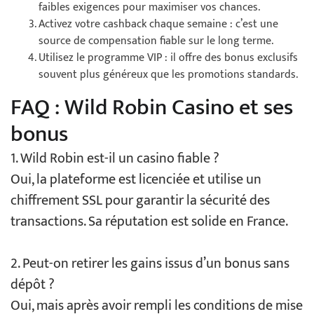
faibles exigences pour maximiser vos chances.
Activez votre cashback chaque semaine : c’est une
source de compensation fiable sur le long terme.
Utilisez le programme VIP : il offre des bonus exclusifs
souvent plus généreux que les promotions standards.
FAQ : Wild Robin Casino et ses
bonus
1. Wild Robin est-il un casino fiable ?
Oui, la plateforme est licenciée et utilise un
chiffrement SSL pour garantir la sécurité des
transactions. Sa réputation est solide en France.
2. Peut-on retirer les gains issus d’un bonus sans
dépôt ?
Oui, mais après avoir rempli les conditions de mise