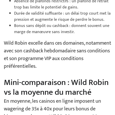
Absence de plafonds restrictifs : un plafond de retrait
trop bas limite le potentiel de gains.
Durée de validité suffisante : un délai trop court met la
pression et augmente le risque de perdre le bonus.
Bonus sans dépôt ou cashback : donnent souvent une
marge de manœuvre sans investir.
Wild Robin excelle dans ces domaines, notamment
avec son cashback hebdomadaire sans conditions
et son programme VIP aux conditions
préférentielles.
Mini-comparaison : Wild Robin
vs la moyenne du marché
En moyenne, les casinos en ligne imposent un
wagering de 35x à 40x pour leurs bonus de