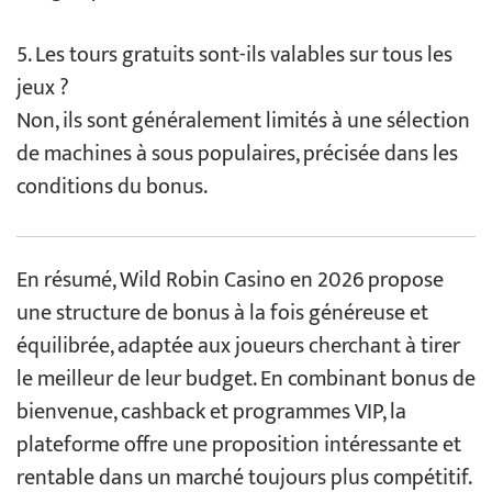
5. Les tours gratuits sont-ils valables sur tous les
jeux ?
Non, ils sont généralement limités à une sélection
de machines à sous populaires, précisée dans les
conditions du bonus.
En résumé, Wild Robin Casino en 2026 propose
une structure de bonus à la fois généreuse et
équilibrée, adaptée aux joueurs cherchant à tirer
le meilleur de leur budget. En combinant bonus de
bienvenue, cashback et programmes VIP, la
plateforme offre une proposition intéressante et
rentable dans un marché toujours plus compétitif.