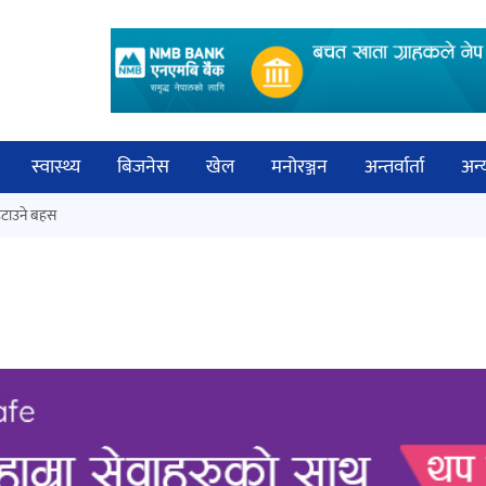
स्वास्थ्य
बिजनेस
खेल
मनोरञ्जन
अन्तर्वार्ता
अन्
विच
टाउने बहस
कक्षा १२ को मौका परीक्षाको नतिजा
बिज्
सार्वजनिक
साह
‘ईयुमा डट कम’ले बुधबारदेखि आफ्नो
औपचारिक सेवा सञ्चालनमा