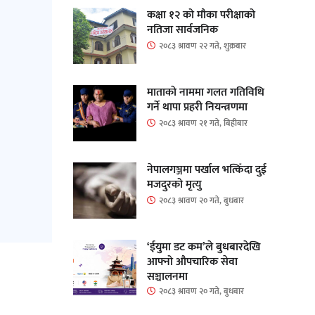
कक्षा १२ को मौका परीक्षाको
नतिजा सार्वजनिक
२०८३ श्रावण २२ गते, शुक्रबार
माताकाे नाममा गलत गतिविधि
गर्ने थापा प्रहरी नियन्त्रणमा
२०८३ श्रावण २१ गते, बिहीबार
नेपालगञ्जमा पर्खाल भत्किँदा दुई
मजदुरको मृत्यु
२०८३ श्रावण २० गते, बुधबार
‘ईयुमा डट कम’ले बुधबारदेखि
आफ्नो औपचारिक सेवा
सञ्चालनमा
२०८३ श्रावण २० गते, बुधबार