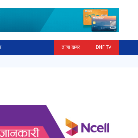
य
ताजा खबर
DNF TV
ार
माताकाे नाममा गलत गतिविधि गर्ने थापा
ञान प्रबिधि
प्रहरी नियन्त्रणमा
ित्य
हलमा छैन ‘गौँथली’को टिकट