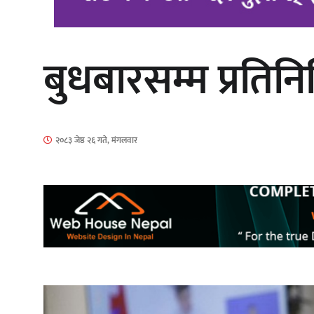
बुधबारसम्म प्रति
‘दुर्गा’ निर्माण गर्दै सम्राट
२०८३ जेष्ठ २६ गते, मंगलवार
गीति एल्बम ‘जागृति’ लोकार्पण