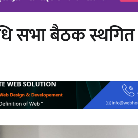
निधि सभा बैठक स्थगित
चलचित्र ‘माया भनेकै यस्तो होला’को शीर्ष
गीत सार्वजनिक