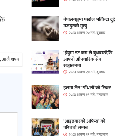
्ति
नेपालगञ्जमा पर्खाल भत्किँदा दुई
मजदुरको मृत्यु
२०८३ श्रावण २० गते, बुधबार
‘ईयुमा डट कम’ले बुधबारदेखि
आफ्नो औपचारिक सेवा
रुङ, आजै शपथ
सञ्चालनमा
२०८३ श्रावण २० गते, बुधबार
हलमा छैन ‘गौँथली’को टिकट
२०८३ श्रावण १९ गते, मंगलवार
‘आइतबारको अफिस’ को
परिचर्चा सम्पन्न
२०८३ श्रावण १९ गते, मंगलवार