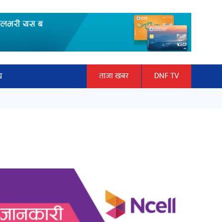
य
ताजा खबर
DNF TV
ार
‘ईयुमा डट कम’ले बुधबारदेखि आफ्नो
ञान प्रबिधि
औपचारिक सेवा सञ्चालनमा
ित्य
अर्जुन चन्द्रको ‘संवेदनाका प्रतिध्वनि’
मुक्तकसङ्ग्रह लोकार्पण