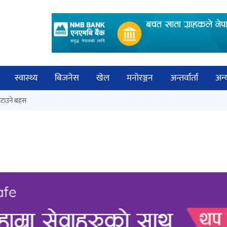
स्वास्थ्य
बिजनेस
खेल
मनोरञ्जन
अन्तर्वार्ता
अन्
विच
टाउने बहस
नेपालगञ्जमा पर्खाल भत्किँदा दुई मजदुरको
बिज्
मृत्यु
साह
‘आइतबारको अफिस’ को परिचर्चा सम्पन्न