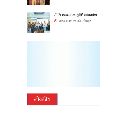
गीति एल्बम ‘जागृति’ लोकार्पण
२०८३ श्रावण १८ गते, सोमबार
लोकप्रिय