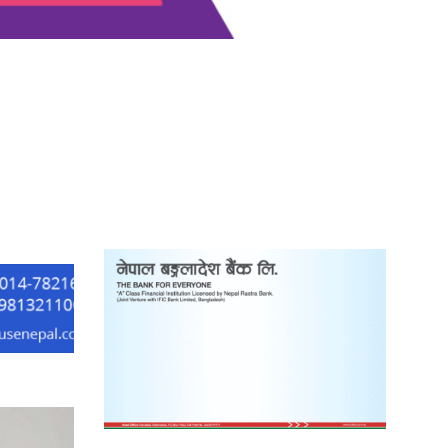
काठमाडौं युथ कन्क्लेभ २०२६ भव्यताका
साथ सम्पन्न