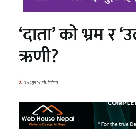
‘दाता’ को भ्रम र 
‘आइतबारको अफिस’ को परिचर्चा सम्पन्न
ऋणी?
चलचित्र ‘माया भनेकै यस्तो होला’को शीर्ष
२०८२ पुष २४ गते, बिहीबार
गीत सार्वजनिक