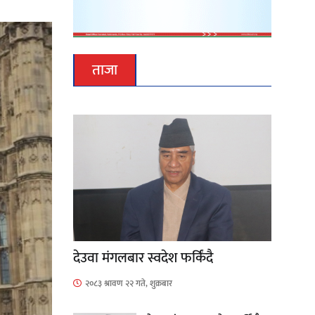
ताजा
देउवा मंगलबार स्वदेश फर्किंदै
२०८३ श्रावण २२ गते, शुक्रबार