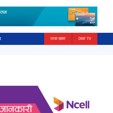
य
ताजा खबर
DNF TV
ार
माताकाे नाममा गलत गतिविधि गर्ने थापा
ञान प्रबिधि
प्रहरी नियन्त्रणमा
ित्य
हलमा छैन ‘गौँथली’को टिकट