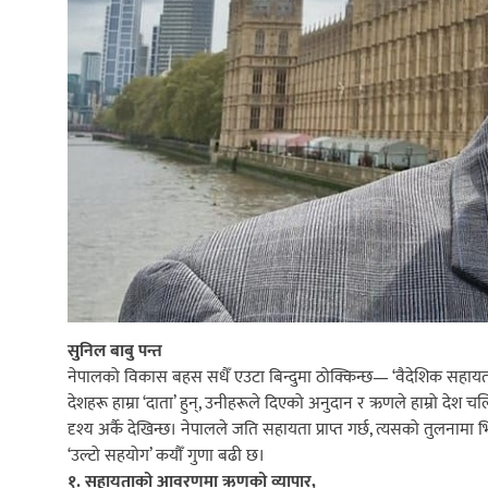
सुनिल बाबु पन्त
नेपालको विकास बहस सधैँ एउटा बिन्दुमा ठोक्किन्छ— ‘वैदेशिक सहायता’
देशहरू हाम्रा ‘दाता’ हुन्, उनीहरूले दिएको अनुदान र ऋणले हाम्रो देश च
दृश्य अर्कै देखिन्छ। नेपालले जति सहायता प्राप्त गर्छ, त्यसको तुलनामा
‘उल्टो सहयोग’ कयौँ गुणा बढी छ।
१. सहायताको आवरणमा ऋणको व्यापार,