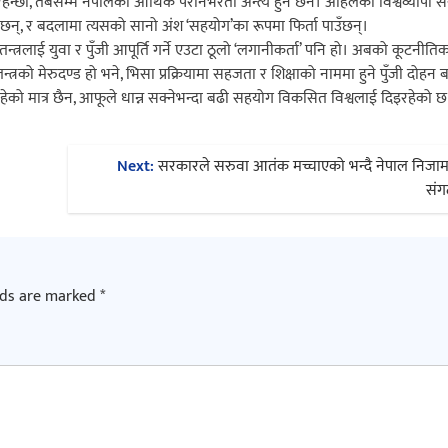
ौँ, तबसम्म नेपालको आर्थिक परनिर्भरता अन्त्य हुने छैन। अहिलेको विश्वव्यापी स
ा छन्, र बदलामा त्यसको सानो अंश ‘सहयोग’का रूपमा फिर्ता पाउँछन्।
्थतन्त्रलाई युवा र पुँजी आपूर्ति गर्ने एउटा ठूलो ‘लगानीकर्ता’ पनि हो। अबको कूटनीत
न्त्रको मेरुदण्ड हो भने, भिसा प्रक्रियामा सहजता र शिक्षाको नाममा हुने पुँजी दोहन बन
ेको मात्र छैन, आफूले धान्न सक्नेभन्दा बढी सहयोग विकसित विश्वलाई दिइरहेको छ
Next:
सरकारले सरुवा आतंक मच्चाएको भन्दै नेपाल निजाम
संग
lds are marked
*