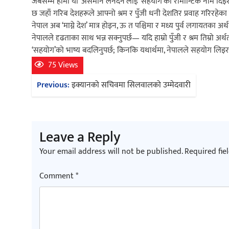
जबसम्म हामी यो ‘असमान लेनदेन’लाई ‘सहयोग’को रोमान्टिक नाम दिइरहन्छ
छ जहाँ गरिब देशहरूले आफ्नो श्रम र पुँजी धनी देशतिर प्रवाह गरिरहेक
नेपाल अब ‘माग्ने देश’ मात्र होइन, ऊ त पश्चिमा र मध्य पुर्व लगायतका अर
नेपालले दृढताका साथ भन्न सक्नुपर्छ— यदि हाम्रो पुँजी र श्रम तिम्रो अर्थत
‘सहयोग’को भाष्य बदलिनुपर्छ; किनकि यथार्थमा, नेपालले सहयोग लिइरह
75 Views
Post
Previous:
इक्यानको सचिवमा सिलवालको उम्मेदवारी
navigation
Leave a Reply
Your email address will not be published.
Required fie
Comment
*