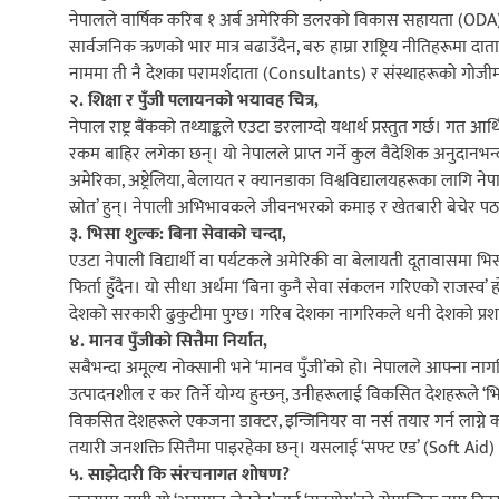
नेपालले वार्षिक करिब १ अर्ब अमेरिकी डलरको विकास सहायता (ODA) प
सार्वजनिक ऋणको भार मात्र बढाउँदैन, बरु हाम्रा राष्ट्रिय नीतिहरूमा 
नाममा ती नै देशका परामर्शदाता (Consultants) र संस्थाहरूको गोजीमा
२. शिक्षा र पुँजी पलायनको भयावह चित्र,
नेपाल राष्ट्र बैंकको तथ्याङ्कले एउटा डरलाग्दो यथार्थ प्रस्तुत गर्छ। गत आर
रकम बाहिर लगेका छन्। यो नेपालले प्राप्त गर्ने कुल वैदेशिक अनुदानभन्
अमेरिका, अष्ट्रेलिया, बेलायत र क्यानडाका विश्वविद्यालयहरूका लागि नेपाली
स्रोत’ हुन्। नेपाली अभिभावकले जीवनभरको कमाइ र खेतबारी बेचेर प
३. भिसा शुल्क: बिना सेवाको चन्दा,
एउटा नेपाली विद्यार्थी वा पर्यटकले अमेरिकी वा बेलायती दूतावासमा भि
फिर्ता हुँदैन। यो सीधा अर्थमा ‘बिना कुनै सेवा संकलन गरिएको राजस्
देशको सरकारी ढुकुटीमा पुग्छ। गरिब देशका नागरिकले धनी देशको प्रशासनि
४. मानव पुँजीको सित्तैमा निर्यात,
सबैभन्दा अमूल्य नोक्सानी भने ‘मानव पुँजी’को हो। नेपालले आफ्ना नागर
उत्पादनशील र कर तिर्ने योग्य हुन्छन्, उनीहरूलाई विकसित देशहरूले ‘भ
विकसित देशहरूले एकजना डाक्टर, इन्जिनियर वा नर्स तयार गर्न लाग्न
तयारी जनशक्ति सित्तैमा पाइरहेका छन्। यसलाई ‘सफ्ट एड’ (Soft Aid) 
५. साझेदारी कि संरचनागत शोषण?