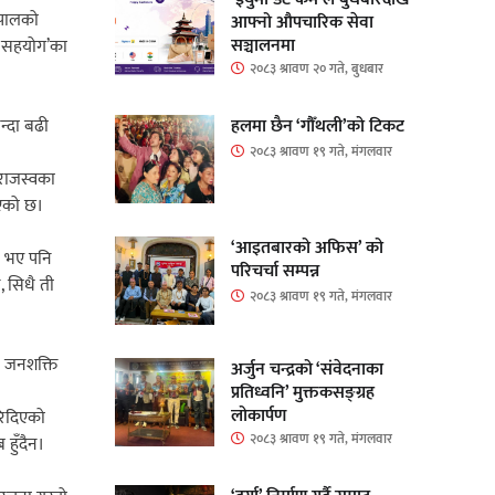
ेपालको
आफ्नो औपचारिक सेवा
सञ्चालनमा
िक सहयोग’का
२०८३ श्रावण २० गते, बुधबार
हलमा छैन ‘गौँथली’को टिकट
भन्दा बढी
२०८३ श्रावण १९ गते, मंगलवार
 ‘राजस्वका
िएको छ।
‘आइतबारको अफिस’ को
d) भए पनि
परिचर्चा सम्पन्न
, सिधै ती
२०८३ श्रावण १९ गते, मंगलवार
ी जनशक्ति
अर्जुन चन्द्रको ‘संवेदनाका
प्रतिध्वनि’ मुक्तकसङ्ग्रह
लोकार्पण
रिदिएको
२०८३ श्रावण १९ गते, मंगलवार
हुँदैन।