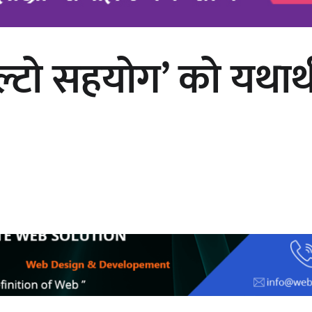
‘उल्टो सहयोग’ को यथा
अर्जुन चन्द्रको ‘संवेदनाका प्रतिध्वनि’
मुक्तकसङ्ग्रह लोकार्पण