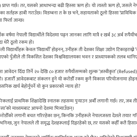
्राप्त गर्छ। तर, यसको आधाभन्दा बढी हिस्सा ऋण हो। यो त्यस्तो ऋण हो, जसले न
दाताका सर्तहरू हाबी गराउँछ। विडम्बना त के छ भने, सहायताको ठूलो हिस्सा ‘प्राविध
 फिर्ता जान्छ।
्थिक वर्षमा नेपाली विद्यार्थीले विदेशमा पढ्न जानका लागि मात्रै १ खर्ब ३८ अर्ब रुपैयाँ
दा धेरै ठूलो रकम हो।
 विद्यार्थीहरू केवल ‘विद्यार्थी’ होइनन्, उनीहरू ती देशका शिक्षा उद्योग टिकाइराख्ने
ठाएको पुँजीले ती विकसित देशका विश्वविद्यालयका भवन र प्राध्यापकको तलब धान
सा आवेदन दिँदा तिर्ने २० देखि ८० हजार रुपैयाँसम्मको शुल्क ‘अस्वीकृत’ (Refuse
व’ हो। हजारौँ आवेदकबाट संकलन हुने यो करोडौँ रकम कुनै विकास परियोजनामा होइन
क खर्च बेहोर्नुपर्ने यो कुन प्रकारको न्याय हो?
िकलाई प्राथमिक शिक्षादेखि स्नातक तहसम्म पुर्‍याउन अर्बौँ लगानी गर्छ। तर, जब त
िसा’को माध्यमबाट आफ्नो देशमा भित्र्याउँछन्।
े करोडौँको लगानी बचत गरिरहेका छन्, किनकि उनीहरूले नेपालजस्ता देशले तयार ग
भनिन्छ, जुन नेपालले ती समृद्ध देशहरूलाई दिइरहेको छ, तर यसको कहीँ कतै हिसाब 