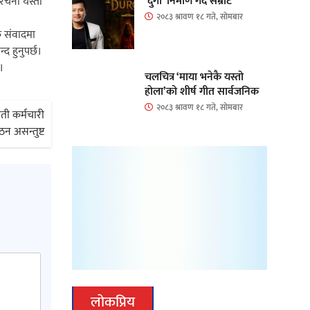
‘दुर्गा’ निर्माण गर्दै सम्राट
ंरचना यस्तो
२०८३ श्रावण १८ गते, सोमबार
िक संवादमा
्द हुनुपर्छ।
।
चलचित्र ‘माया भनेकै यस्तो
होला’को शीर्ष गीत सार्वजनिक
२०८३ श्रावण १८ गते, सोमबार
ती कर्मचारी
ठन असन्तुष्ट
लोकप्रिय