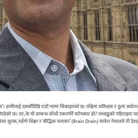
। हामीलाई दशकौँदेखि एउटै भाष्य सिकाइएको छ: पश्चिमा शक्तिहरू र ठूला अर्थतन्
लिरहेको छ। तर, के यो सम्बन्ध साँच्चै एकतर्फी परोपकार हो? तथ्याङ्कको गहिराइमा पस्
 भिसा शुल्क, महँगो शिक्षा र ‘बौद्धिक पलायन’ (Brain Drain) मार्फत नेपालले ती देशह