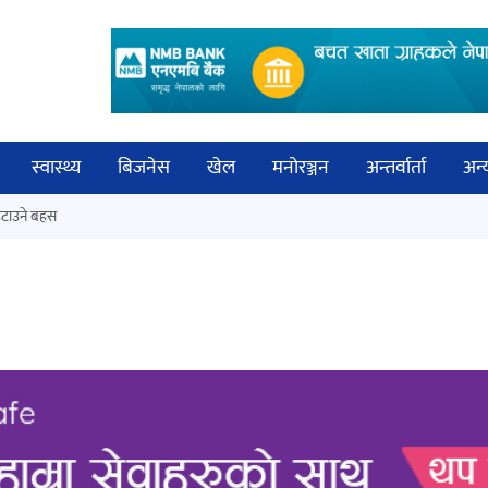
स्वास्थ्य
बिजनेस
खेल
मनोरञ्जन
अन्तर्वार्ता
अन्
विच
टाउने बहस
कक्षा १२ को मौका परीक्षाको नतिजा
बिज्
सार्वजनिक
साह
‘ईयुमा डट कम’ले बुधबारदेखि आफ्नो
औपचारिक सेवा सञ्चालनमा