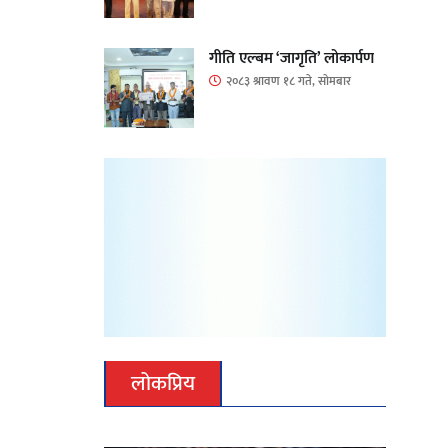
गीति एल्बम ‘जागृति’ लोकार्पण
२०८३ श्रावण १८ गते, सोमबार
लोकप्रिय