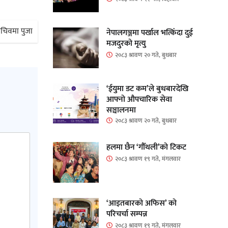
 सचिवमा पुजा
नेपालगञ्जमा पर्खाल भत्किँदा दुई
मजदुरको मृत्यु
२०८३ श्रावण २० गते, बुधबार
‘ईयुमा डट कम’ले बुधबारदेखि
आफ्नो औपचारिक सेवा
सञ्चालनमा
२०८३ श्रावण २० गते, बुधबार
हलमा छैन ‘गौँथली’को टिकट
२०८३ श्रावण १९ गते, मंगलवार
‘आइतबारको अफिस’ को
परिचर्चा सम्पन्न
२०८३ श्रावण १९ गते, मंगलवार