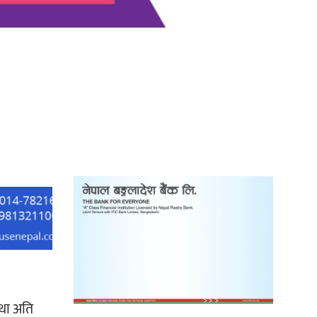
काठमाडौं युथ कन्क्लेभ २०२६ भव्यताका
साथ सम्पन्न
्था अति