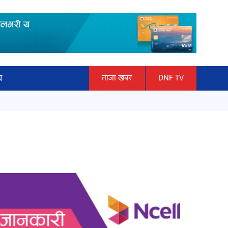
य
ताजा खबर
DNF TV
ार
‘ईयुमा डट कम’ले बुधबारदेखि आफ्नो
ञान प्रबिधि
औपचारिक सेवा सञ्चालनमा
ित्य
अर्जुन चन्द्रको ‘संवेदनाका प्रतिध्वनि’
मुक्तकसङ्ग्रह लोकार्पण