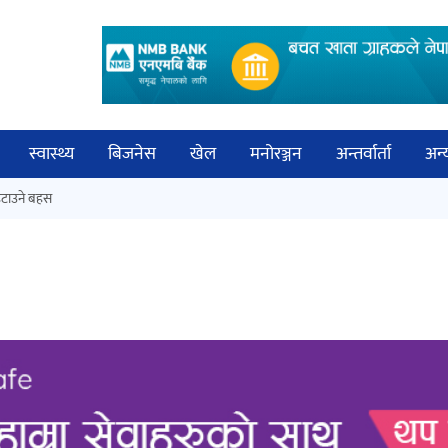
स्वास्थ्य
बिजनेस
खेल
मनोरञ्जन
अन्तर्वार्ता
अन्
विच
टाउने बहस
नेपालगञ्जमा पर्खाल भत्किँदा दुई मजदुरको
बिज्
मृत्यु
साह
‘आइतबारको अफिस’ को परिचर्चा सम्पन्न