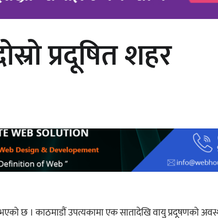
ोस्रो प्रदूषित शहर
चलचित्र ‘माया भनेकै यस्तो होला’को शीर्ष
गीत सार्वजनिक
हर भएको छ । काठमाडौं उपत्यकामा एक सातादेखि वायु प्रदूषणको अवस