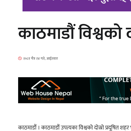
काठमाडौं विश्वको द
‘दुर्गा’ निर्माण गर्दै सम्राट
२०८१ चैत्र २४ गते, आईतवार
गीति एल्बम ‘जागृति’ लोकार्पण
काठमाडौं । काठमाडौं उपत्यका विश्वको दोस्रो प्रदूषित श