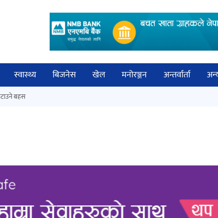
स्वास्थ्य
बिजनेस
खेल
मनोरञ्जन
अन्तर्वार्ता
अन्
विच
टाउने बहस
कक्षा १२ को मौका परीक्षाको नतिजा
बिज्
सार्वजनिक
साह
‘ईयुमा डट कम’ले बुधबारदेखि आफ्नो
औपचारिक सेवा सञ्चालनमा