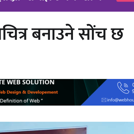
लचित्र बनाउने सोंच छ
अर्जुन चन्द्रको ‘संवेदनाका प्रतिध्वनि’
मुक्तकसङ्ग्रह लोकार्पण