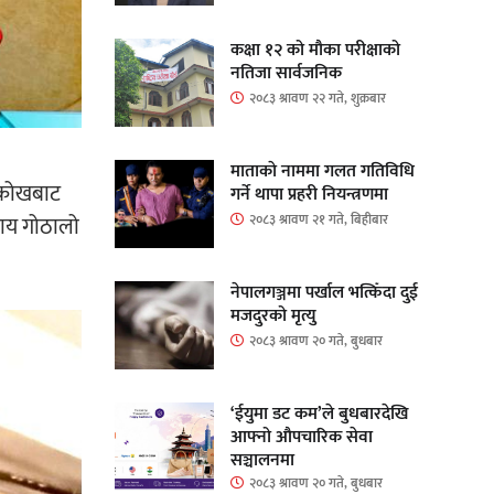
कक्षा १२ को मौका परीक्षाको
नतिजा सार्वजनिक
२०८३ श्रावण २२ गते, शुक्रबार
माताकाे नाममा गलत गतिविधि
ो कोखबाट
गर्ने थापा प्रहरी नियन्त्रणमा
२०८३ श्रावण २१ गते, बिहीबार
राय गोठालो
नेपालगञ्जमा पर्खाल भत्किँदा दुई
मजदुरको मृत्यु
२०८३ श्रावण २० गते, बुधबार
‘ईयुमा डट कम’ले बुधबारदेखि
आफ्नो औपचारिक सेवा
सञ्चालनमा
२०८३ श्रावण २० गते, बुधबार