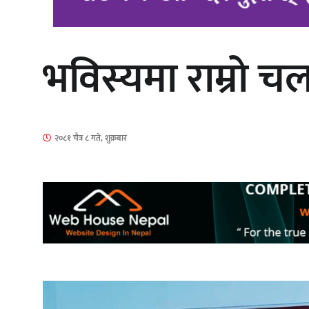
भविस्यमा राम्रो च
‘आइतबारको अफिस’ को परिचर्चा सम्पन्न
२०८१ चैत्र ८ गते, शुक्रबार
चलचित्र ‘माया भनेकै यस्तो होला’को शीर्ष
गीत सार्वजनिक