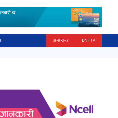
य
ताजा खबर
DNF TV
ार
माताकाे नाममा गलत गतिविधि गर्ने थापा
ञान प्रबिधि
प्रहरी नियन्त्रणमा
ित्य
हलमा छैन ‘गौँथली’को टिकट