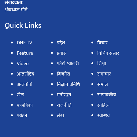
संवाददाताः
अंकध्वज मोते
Quick Links
DNF TV
प्रदेश
विचार
Feature
प्रवास
विचित्र संसार
Video
फोटो ग्यालरी
शिक्षा
अन्तर्राष्ट्रिय
बिजनेस
समाचार
अन्तर्वार्ता
बिज्ञान प्रबिधि
समाज
खेल
मनोरञ्जन
सम्पादकीय
पत्रपत्रिका
राजनीति
साहित्य
पर्यटन
लेख
स्वास्थ्य