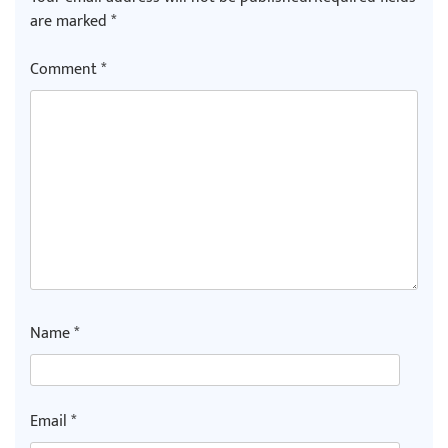
are marked
*
Comment
*
गीति एल्बम ‘जागृति’ लोकार्पण
सिरानचोक गाउँपालिका पूर्व अध्यक्ष गुरुङलाई
सम्मान
Name
*
Email
*