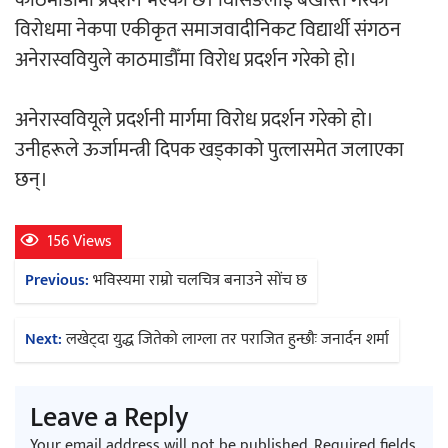
विरोधमा नेकपा एकीकृत समाजवादीनिकट विद्यार्थी संगठन
अनेरास्ववियुले काठमाडौँमा विरोध प्रदर्शन गरेको हो।
‘दुर्गा’ निर्माण गर्दै सम्राट
अनेरास्ववियूले प्रदर्शनी मार्गमा विरोध प्रदर्शन गरेको हो।
उनीहरूले ऊर्जामन्त्री दिपक खड्काको पुत्लासमेत जलाएका
छन्।
156 Views
चलचित्र ‘माया भनेकै यस्तो होला’को शीर्ष गीत
Post
Previous:
भविस्यमा राम्रो चलचित्र बनाउने सोंच छ
सार्वजनिक
navigation
Next:
लखेट्दा युद्ध जितेको लाग्ला तर पराजित हुन्छौः जनार्दन शर्मा
Leave a Reply
काठमाडौं युथ कन्क्लेभ २०२६ भव्यताका साथ
Your email address will not be published.
Required fields
सम्पन्न