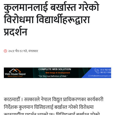
कुलमानलाई बर्खास्त गरेको
विरोधमा विद्यार्थीहरूद्वारा
हलमा छैन ‘गौँथली’को टिकट
प्रदर्शन
२०८१ चैत्र १२ गते, मंगलवार
‘आइतबारको अफिस’ को परिचर्चा सम्पन्न
अर्जुन चन्द्रको ‘संवेदनाका प्रतिध्वनि’
काठमाडौँ । सरकारले नेपाल विद्युत प्राधिकरणका कार्यकारी
मुक्तकसङ्ग्रह लोकार्पण
निर्देशक कुलमान घिसिङलाई बर्खास्त गरेको विरोधमा
काठमाडौँमा प्रदर्शन भएको छ। घिसिङलाई बर्खास्त गरेको