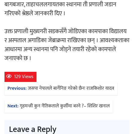
बागबजार, ताहाचललगायतका स्थानमा ती प्रणाली जडान
गरिएको श्रेष्ठले जानकारी दिए ।
अर्जुन चन्द्रको ‘संवेदनाका प्रतिध्वनि’
मुक्तकसङ्ग्रह लोकार्पण
उक्त प्रणाली मुख्यगरी सडकसँगै जोडिएका कामपाका विद्यालय
र अस्पताल अगाडिका जेब्राक्रमा राखिएका छन् । आवश्यकताका
आधारमा अन्य स्थानमा पनि जोड्ने तयारी रहेको कामपाले
जनाएको छ ।
‘दुर्गा’ निर्माण गर्दै सम्राट
129 Views
Post
Previous:
जसपा नेपालले बार्गेनिङ गरेको छैनः राजकिशोर यादव
navigation
Next:
गृहमन्त्री कुन नैतिकताले कुर्सीमा बस्ने ?– शिशिर खनाल
चलचित्र ‘माया भनेकै यस्तो होला’को शीर्ष गीत
सार्वजनिक
Leave a Reply