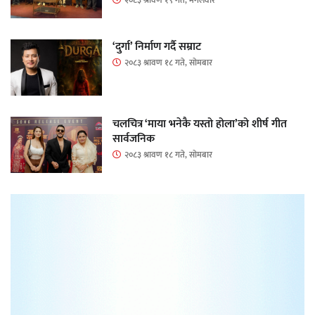
२०८३ श्रावण १९ गते, मंगलवार
‘दुर्गा’ निर्माण गर्दै सम्राट
२०८३ श्रावण १८ गते, सोमबार
चलचित्र ‘माया भनेकै यस्तो होला’को शीर्ष गीत
सार्वजनिक
२०८३ श्रावण १८ गते, सोमबार