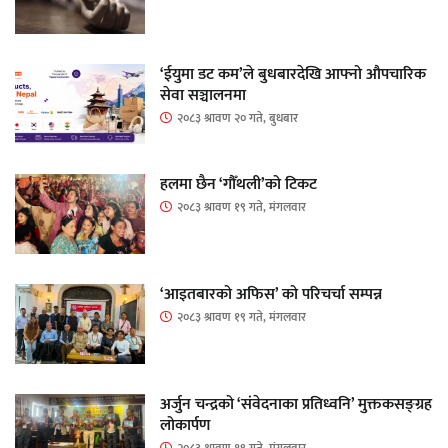
‘ईयुमा डट कम’ले बुधबारदेखि आफ्नो औपचारिक
सेवा सञ्चालनमा
२०८३ श्रावण २० गते, बुधबार
हलमा छैन ‘गौँथली’को टिकट
२०८३ श्रावण १९ गते, मंगलवार
‘आइतबारको अफिस’ को परिचर्चा सम्पन्न
२०८३ श्रावण १९ गते, मंगलवार
अर्जुन चन्द्रको ‘संवेदनाका प्रतिध्वनि’ मुक्तकसङ्ग्रह
लोकार्पण