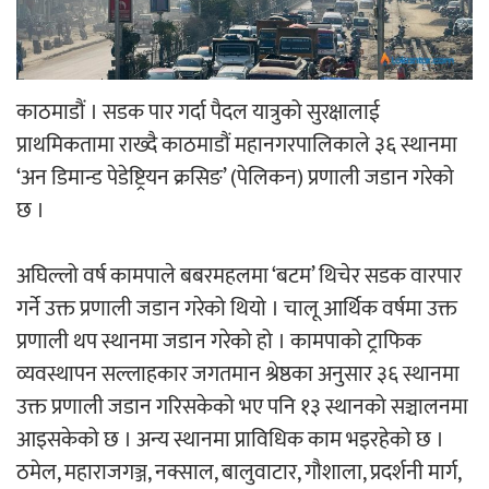
‘ईयुमा डट कम’ले बुधबारदेखि आफ्नो
औपचारिक सेवा सञ्चालनमा
काठमाडौं । सडक पार गर्दा पैदल यात्रुको सुरक्षालाई
प्राथमिकतामा राख्दै काठमाडौं महानगरपालिकाले ३६ स्थानमा
‘अन डिमान्ड पेडेष्ट्रियन क्रसिङ’ (पेलिकन) प्रणाली जडान गरेको
हलमा छैन ‘गौँथली’को टिकट
छ ।
अघिल्लो वर्ष कामपाले बबरमहलमा ‘बटम’ थिचेर सडक वारपार
गर्ने उक्त प्रणाली जडान गरेको थियो । चालू आर्थिक वर्षमा उक्त
प्रणाली थप स्थानमा जडान गरेको हो । कामपाको ट्राफिक
व्यवस्थापन सल्लाहकार जगतमान श्रेष्ठका अनुसार ३६ स्थानमा
‘आइतबारको अफिस’ को परिचर्चा सम्पन्न
उक्त प्रणाली जडान गरिसकेको भए पनि १३ स्थानको सञ्चालनमा
आइसकेको छ । अन्य स्थानमा प्राविधिक काम भइरहेको छ ।
ठमेल, महाराजगञ्ज, नक्साल, बालुवाटार, गौशाला, प्रदर्शनी मार्ग,