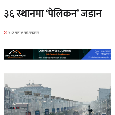
सार्वजनिक
३६ स्थानमा ‘पेलिकन’ जडान
२०८१ माघ २९ गते, मंगलवार
माताकाे नाममा गलत गतिविधि गर्ने थापा प्रहरी
नियन्त्रणमा
नेपालगञ्जमा पर्खाल भत्किँदा दुई मजदुरको मृत्यु