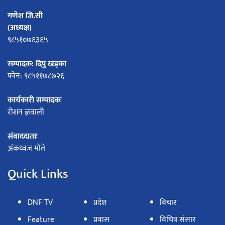
गणेश जि.सी
(अध्यक्ष)
९८५१०७६३६५
सम्पादक: दिपु खड्का
फोन: ९८५११७८७२६
कार्यकारी सम्पादकः
रोशन ज्ञवाली
संवाददाताः
अंकध्वज मोते
Quick Links
DNF TV
प्रदेश
विचार
Feature
प्रवास
विचित्र संसार