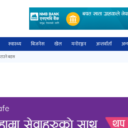
स्वास्थ्य
बिजनेस
खेल
मनोरञ्जन
अन्तर्वार्ता
अन्
विच
टाउने बहस
कक्षा १२ को मौका परीक्षाको नतिजा
बिज्
सार्वजनिक
साह
‘ईयुमा डट कम’ले बुधबारदेखि आफ्नो
औपचारिक सेवा सञ्चालनमा