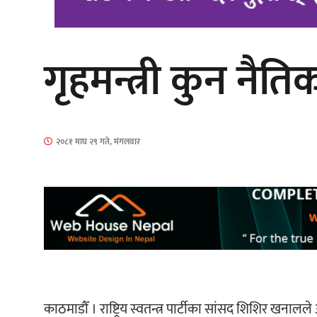
गृहमन्त्री कुन नैत
‘आइतबारको अफिस’ को परिचर्चा सम्पन्न
२०८१ माघ २९ गते, मंगलवार
चलचित्र ‘माया भनेकै यस्तो होला’को शीर्ष
गीत सार्वजनिक
काठमाडौँ । राष्ट्रिय स्वतन्त्र पार्टीका सांसद शिशिर खनालले