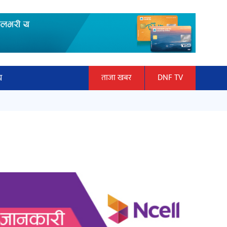
य
ताजा खबर
DNF TV
ार
माताकाे नाममा गलत गतिविधि गर्ने थापा
ञान प्रबिधि
प्रहरी नियन्त्रणमा
ित्य
हलमा छैन ‘गौँथली’को टिकट