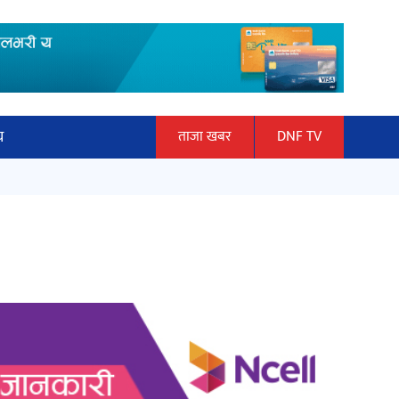
य
ताजा खबर
DNF TV
ार
माताकाे नाममा गलत गतिविधि गर्ने थापा
ञान प्रबिधि
प्रहरी नियन्त्रणमा
ित्य
हलमा छैन ‘गौँथली’को टिकट