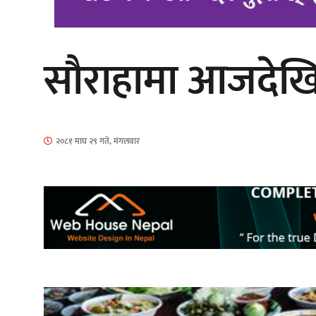
सौराहामा आजदेखि
‘आइतबारको अफिस’ को परिचर्चा सम्पन्न
२०८१ माघ २९ गते, मंगलवार
चलचित्र ‘माया भनेकै यस्तो होला’को शीर्ष
गीत सार्वजनिक