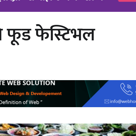
 फूड फेस्टिभल
अर्जुन चन्द्रको ‘संवेदनाका प्रतिध्वनि’
मुक्तकसङ्ग्रह लोकार्पण