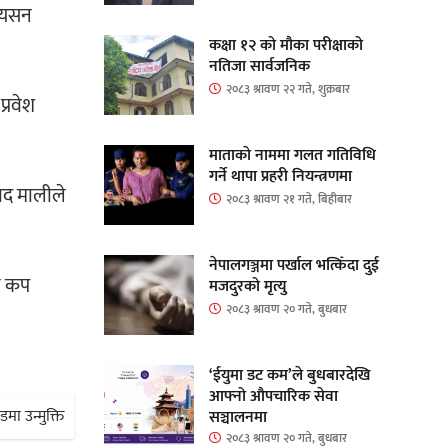
सियसन
कक्षा १२ को मौका परीक्षाको
नतिजा सार्वजनिक
२०८३ श्रावण २२ गते, शुक्रबार
्रवेश
माताकाे नाममा गलत गतिविधि
गर्ने थापा प्रहरी नियन्त्रणमा
ाद मालीले
२०८३ श्रावण २१ गते, बिहीबार
।
नेपालगञ्जमा पर्खाल भत्किँदा दुई
ान कप
मजदुरको मृत्यु
२०८३ श्रावण २० गते, बुधबार
‘ईयुमा डट कम’ले बुधबारदेखि
आफ्नो औपचारिक सेवा
मा उन्मुक्ति
सञ्चालनमा
२०८३ श्रावण २० गते, बुधबार