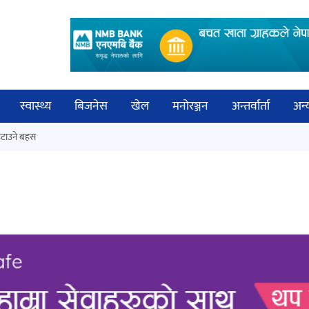
स्वास्थ्य
बिजनेस
खेल
मनोरञ्जन
अन्तर्वार्ता
अन्
विच
टाउने बहस
कक्षा १२ को मौका परीक्षाको नतिजा
बिज्
सार्वजनिक
साह
‘ईयुमा डट कम’ले बुधबारदेखि आफ्नो
औपचारिक सेवा सञ्चालनमा