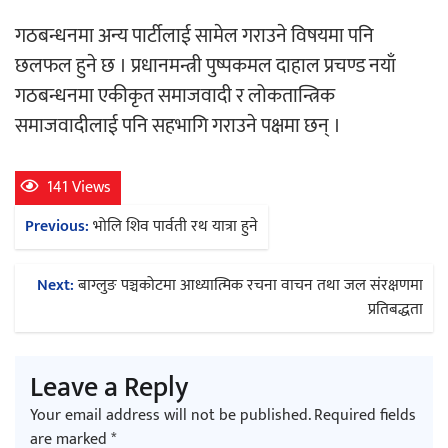
‘ईयुमा डट कम’ले बुधबारदेखि आफ्नो
गठबन्धनमा अन्य पार्टीलाई सामेल गराउने विषयमा पनि
औपचारिक सेवा सञ्चालनमा
छलफल हुने छ । प्रधानमन्त्री पुष्पकमल दाहाल प्रचण्ड नयाँ
गठबन्धनमा एकीकृत समाजवादी र लोकतान्त्रिक
समाजवादीलाई पनि सहभागि गराउने पक्षमा छन् ।
हलमा छैन ‘गौँथली’को टिकट
141 Views
Post
Previous:
भोलि शिव पार्वती रथ यात्रा हुने
navigation
Next:
बाग्लुङ पञ्चकोटमा आध्यात्मिक रचना वाचन तथा जल संरक्षणमा
प्रतिबद्धता
‘आइतबारको अफिस’ को परिचर्चा सम्पन्न
Leave a Reply
Your email address will not be published.
Required fields
are marked
*