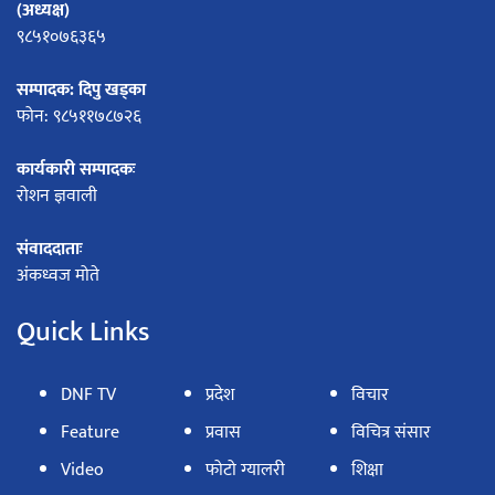
(अध्यक्ष)
९८५१०७६३६५
सम्पादक: दिपु खड्का
फोन: ९८५११७८७२६
कार्यकारी सम्पादकः
रोशन ज्ञवाली
संवाददाताः
अंकध्वज मोते
Quick Links
DNF TV
प्रदेश
विचार
Feature
प्रवास
विचित्र संसार
Video
फोटो ग्यालरी
शिक्षा