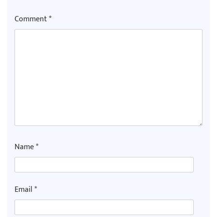
Comment
*
अर्जुन चन्द्रको ‘संवेदनाका प्रतिध्वनि’
मुक्तकसङ्ग्रह लोकार्पण
‘दुर्गा’ निर्माण गर्दै सम्राट
Name
*
चलचित्र ‘माया भनेकै यस्तो होला’को शीर्ष गीत
Email
*
सार्वजनिक