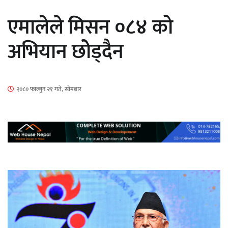
सार्वजनिक
एमालेले मिसन ०८४ को
अभियान छोेड्दैन
माताकाे नाममा गलत गतिविधि गर्ने थापा प्रहरी
२०८० फाल्गुन २१ गते, सोमबार
नियन्त्रणमा
नेपालगञ्जमा पर्खाल भत्किँदा दुई मजदुरको मृत्यु