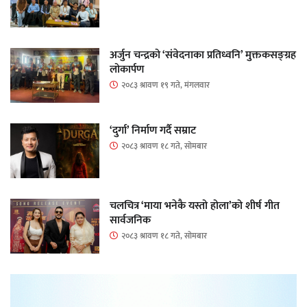
अर्जुन चन्द्रको ‘संवेदनाका प्रतिध्वनि’ मुक्तकसङ्ग्रह
लोकार्पण
२०८३ श्रावण १९ गते, मंगलवार
‘दुर्गा’ निर्माण गर्दै सम्राट
२०८३ श्रावण १८ गते, सोमबार
चलचित्र ‘माया भनेकै यस्तो होला’को शीर्ष गीत
सार्वजनिक
२०८३ श्रावण १८ गते, सोमबार