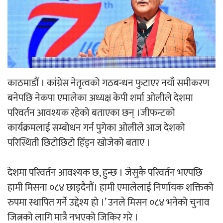
‘ईयुमा डट कम’ले बुधबारदेखि आफ्नो
औपचारिक सेवा सञ्चालनमा
काठमाडौं । कांग्रेस नेतृत्वको गठबन्धन फुटाएर नयाँ समीकरण
हलमा छैन ‘गौँथली’को टिकट
बनेपछि नेकपा एमालेका अध्यक्ष केपी शर्मा ओलीले देशमा
परिवर्तन आवश्यक रहेको बताएका छन् ।जीफन्टको
कार्यक्रमलाई सम्बोधन गर्न पुगेका ओलीले आज देशको
परिस्थिती छिटोछिटो हिँड्न खोजेको बताए ।
‘आइतबारको अफिस’ को परिचर्चा सम्पन्न
देशमा परिवर्तन आवश्यक छ, हुन्छ । जेसुकै परिवर्तन भएपछि
हामी मिसना ०८४ छाड्दैनौं। हामी एमालेलाई निर्णायक शक्तिको
रुपमा स्थापित गर्ने उद्देश्य हो ।’ उनले मिसन ०८४ भनेको चुनाव
जित्नको लागि मात्रै नभएको जिकिर गरे ।