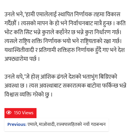
उनले भने, ‘हामी एमालेलाई स्थापित निर्णायक तहमा विकास
अर्जुन चन्द्रको ‘संवेदनाका प्रतिध्वनि’
गर्दैछौं । त्यसको मापन के हो भने निर्वाचनबाट मात्रै हुन्छ । कति
मुक्तकसङ्ग्रह लोकार्पण
भोट कति सिट भन्ने कुराले कहाँनेर छ भन्ने कुरा निर्धारण गर्छ।
त्यसले राष्ट्रिय शक्ति निर्णायक भयो भने राष्ट्रियताको रक्षा गर्छ।
यथास्थितीवादी र प्रतिगामी शक्तिहरु निर्णायक हुँदै गए भने देश
अफ्ठ्यारोमा पर्छ ।
‘दुर्गा’ निर्माण गर्दै सम्राट
उनले थपे, ‘जे होस् आंशिक ढंगले देशको भताभुंग बिग्रिएको
अवस्था छ । त्यस अवस्थाबाट सकारात्मक बाटोमा फर्किन्छ भन्ने
विश्वास व्यक्ति गरेको छु ।
चलचित्र ‘माया भनेकै यस्तो होला’को शीर्ष गीत
150 Views
Post
सार्वजनिक
Previous:
एमाले, माओवादी, रास्वपासहितको नयाँ गठबन्धन