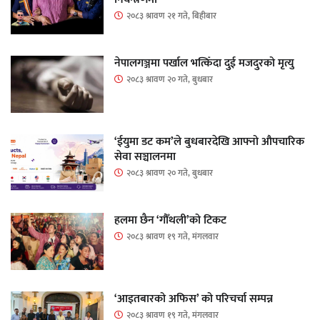
२०८३ श्रावण २१ गते, बिहीबार
नेपालगञ्जमा पर्खाल भत्किँदा दुई मजदुरको मृत्यु
२०८३ श्रावण २० गते, बुधबार
‘ईयुमा डट कम’ले बुधबारदेखि आफ्नो औपचारिक
सेवा सञ्चालनमा
२०८३ श्रावण २० गते, बुधबार
हलमा छैन ‘गौँथली’को टिकट
२०८३ श्रावण १९ गते, मंगलवार
‘आइतबारको अफिस’ को परिचर्चा सम्पन्न
२०८३ श्रावण १९ गते, मंगलवार