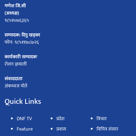
गणेश जि.सी
(अध्यक्ष)
९८५१०७६३६५
सम्पादक: दिपु खड्का
फोन: ९८५११७८७२६
कार्यकारी सम्पादकः
रोशन ज्ञवाली
संवाददाताः
अंकध्वज मोते
Quick Links
DNF TV
प्रदेश
विचार
Feature
प्रवास
विचित्र संसार