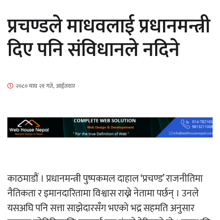
सार्वजनिक
प्रचण्डले माधवलाई प्रधानमन्त्री
दिए पनि संविधानले नदिने
माताकाे नाममा गलत गतिविधि गर्ने थापा प्रहरी
२०८० माघ २१ गते, आईतवार
नियन्त्रणमा
नेपालगञ्जमा पर्खाल भत्किँदा दुई मजदुरको मृत्यु
काठमाडौं । प्रधानमन्त्री पुष्पकमल दाहाल ‘प्रचण्ड’ राजनीतिमा
नैतिकता र इमानदारितामा विश्वास राख्ने नेतामा पर्छन् । उनले
यसअघि पनि सत्ता साझेदारसँग भएको भद्र सहमति अनुसार