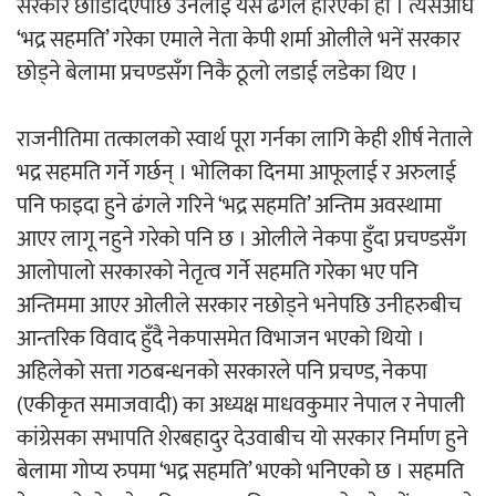
सरकार छोडिदिएपछि उनलाई यस ढंगले हेरिएको हो । त्यसअघि
‘ईयुमा डट कम’ले बुधबारदेखि आफ्नो
‘भद्र सहमति’ गरेका एमाले नेता केपी शर्मा ओलीले भनें सरकार
औपचारिक सेवा सञ्चालनमा
छोड्ने बेलामा प्रचण्डसँग निकै ठूलो लडाई लडेका थिए ।
राजनीतिमा तत्कालको स्वार्थ पूरा गर्नका लागि केही शीर्ष नेताले
भद्र सहमति गर्ने गर्छन् । भोलिका दिनमा आफूलाई र अरुलाई
हलमा छैन ‘गौँथली’को टिकट
पनि फाइदा हुने ढंगले गरिने ‘भद्र सहमति’ अन्तिम अवस्थामा
आएर लागू नहुने गरेको पनि छ । ओलीले नेकपा हुँदा प्रचण्डसँग
आलोपालो सरकारको नेतृत्व गर्ने सहमति गरेका भए पनि
अन्तिममा आएर ओलीले सरकार नछोड्ने भनेपछि उनीहरुबीच
आन्तरिक विवाद हुँदै नेकपासमेत विभाजन भएको थियो ।
अहिलेको सत्ता गठबन्धनको सरकारले पनि प्रचण्ड, नेकपा
‘आइतबारको अफिस’ को परिचर्चा सम्पन्न
(एकीकृत समाजवादी) का अध्यक्ष माधवकुमार नेपाल र नेपाली
कांग्रेसका सभापति शेरबहादुर देउवाबीच यो सरकार निर्माण हुने
बेलामा गोप्य रुपमा ‘भद्र सहमति’ भएको भनिएको छ । सहमति