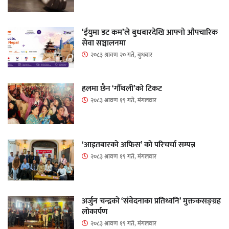
‘ईयुमा डट कम’ले बुधबारदेखि आफ्नो औपचारिक
सेवा सञ्चालनमा
२०८३ श्रावण २० गते, बुधबार
हलमा छैन ‘गौँथली’को टिकट
२०८३ श्रावण १९ गते, मंगलवार
‘आइतबारको अफिस’ को परिचर्चा सम्पन्न
२०८३ श्रावण १९ गते, मंगलवार
अर्जुन चन्द्रको ‘संवेदनाका प्रतिध्वनि’ मुक्तकसङ्ग्रह
लोकार्पण
२०८३ श्रावण १९ गते, मंगलवार