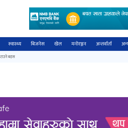
स्वास्थ्य
बिजनेस
खेल
मनोरञ्जन
अन्तर्वार्ता
अन्
विच
टाउने बहस
‘ईयुमा डट कम’ले बुधबारदेखि आफ्नो
बिज्
औपचारिक सेवा सञ्चालनमा
साह
अर्जुन चन्द्रको ‘संवेदनाका प्रतिध्वनि’
मुक्तकसङ्ग्रह लोकार्पण