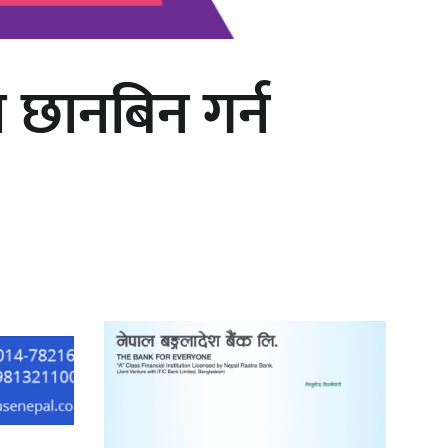
 छानबिन गर्न
गीति एल्बम ‘जागृति’ लोकार्पण