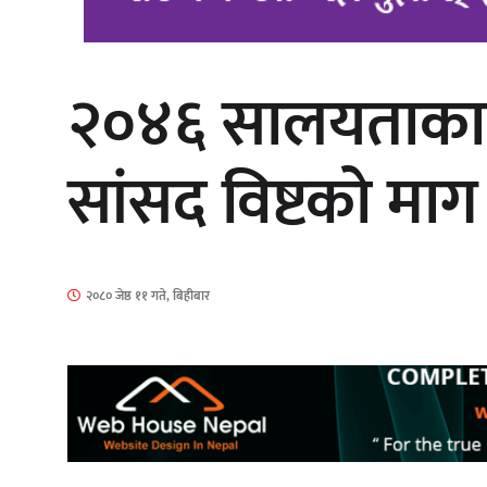
२०४६ सालयताका उच
चलचित्र ‘माया भनेकै यस्तो होला’को शीर्ष
गीत सार्वजनिक
सांसद विष्टको माग
सिरानचोक गाउँपालिका पूर्व अध्यक्ष
२०८० जेष्ठ ११ गते, बिहीबार
गुरुङलाई सम्मान