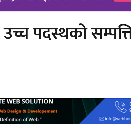
्च पदस्थको सम्पत्ति
काठमाडौं युथ कन्क्लेभ २०२६ भव्यताका
साथ सम्पन्न