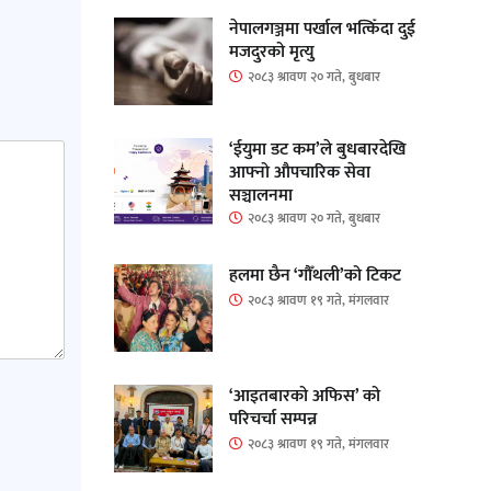
नेपालगञ्जमा पर्खाल भत्किँदा दुई
मजदुरको मृत्यु
२०८३ श्रावण २० गते, बुधबार
‘ईयुमा डट कम’ले बुधबारदेखि
आफ्नो औपचारिक सेवा
सञ्चालनमा
२०८३ श्रावण २० गते, बुधबार
हलमा छैन ‘गौँथली’को टिकट
२०८३ श्रावण १९ गते, मंगलवार
‘आइतबारको अफिस’ को
परिचर्चा सम्पन्न
२०८३ श्रावण १९ गते, मंगलवार