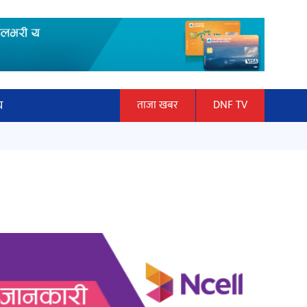
य
ताजा खबर
DNF TV
ार
हलमा छैन ‘गौँथली’को टिकट
ञान प्रबिधि
ित्य
‘दुर्गा’ निर्माण गर्दै सम्राट