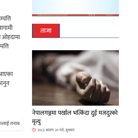
पत्ति
 आगामी
ताजा
्च ओहदामा
पत्ति
ा आएका
कानुन
नेपालगञ्जमा पर्खाल भत्किँदा दुई मजदुरको
मृत्यु
हरुलाई तनाव
२०८३ श्रावण २० गते, बुधबार