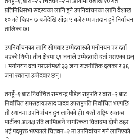
तनहुँ–१, बारा–२ र चितवन–२ मा आगामी वैशाख १० गते
प्रतिनिधिसभा सदस्यका लागि हुने उपनिर्वाचनका लागि वैशाख
अर्जुन चन्द्रको ‘संवेदनाका प्रतिध्वनि’
१० गते बिहान ७ बजेदेखि साँझ ५ बजेसम्म मतदान हुने निर्वाचन
मुक्तकसङ्ग्रह लोकार्पण
तालिका छ।
उपनिर्वाचनका लागि सोमबार उम्मेदवारको मनोनयन पत्र दर्ता
भएको थियो। तीन क्षेत्रमा ६९ जनाले उम्मेदवारी दर्ता गराएका छन्
। मनोनयन दर्ता गराउनेमध्ये ३३ जना राजनीतिक दलका र ३६
‘दुर्गा’ निर्माण गर्दै सम्राट
जना स्वतन्त्र उम्मेदवार छन्।
तनहुँ–१ बाट निर्वाचित रामचन्द्र पौडेल राष्ट्रपति र बारा–२ बाट
निर्वाचित रामसहायप्रसाद यादव उपराष्ट्रपति निर्वाचित भएपछि
ती स्थानमा उपनिर्वाचन हुन लागेको हो। यस्तै राष्ट्रिय स्वतन्त्र
चलचित्र ‘माया भनेकै यस्तो होला’को शीर्ष गीत
पार्टीका अध्यक्ष रवि लामिछाने नागरिकता विवादमा दोषी ठहर
सार्वजनिक
भई पदमुक्त भएकाले चितवन–२ मा उपनिर्वाचन गर्न लागिएको