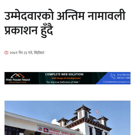
सार्वजनिक
उम्मेदवारको अन्तिम नामावली
प्रकाशन हुँदै
माताकाे नाममा गलत गतिविधि गर्ने थापा प्रहरी
२०७९ चैत्र २३ गते, बिहीबार
नियन्त्रणमा
नेपालगञ्जमा पर्खाल भत्किँदा दुई मजदुरको मृत्यु