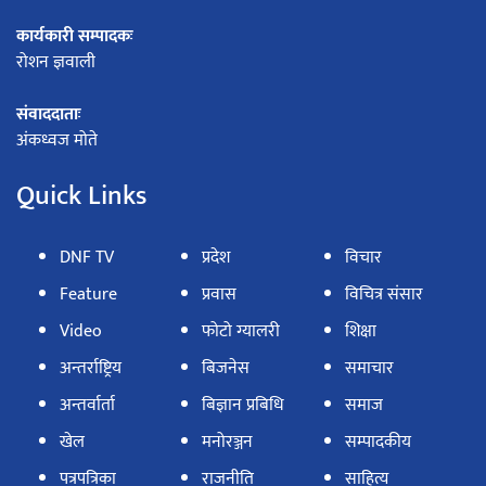
कार्यकारी सम्पादकः
रोशन ज्ञवाली
संवाददाताः
अंकध्वज मोते
Quick Links
DNF TV
प्रदेश
विचार
Feature
प्रवास
विचित्र संसार
Video
फोटो ग्यालरी
शिक्षा
अन्तर्राष्ट्रिय
बिजनेस
समाचार
अन्तर्वार्ता
बिज्ञान प्रबिधि
समाज
खेल
मनोरञ्जन
सम्पादकीय
पत्रपत्रिका
राजनीति
साहित्य