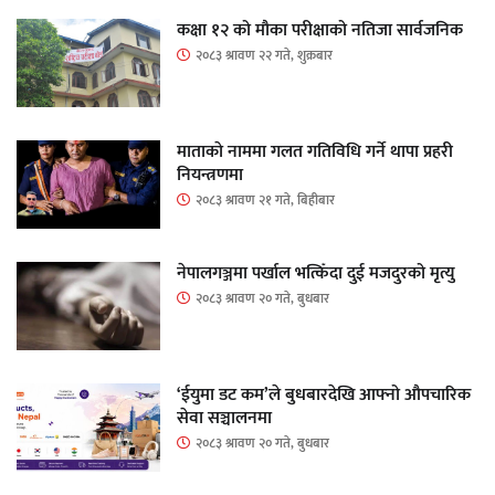
कक्षा १२ को मौका परीक्षाको नतिजा सार्वजनिक
२०८३ श्रावण २२ गते, शुक्रबार
माताकाे नाममा गलत गतिविधि गर्ने थापा प्रहरी
नियन्त्रणमा
२०८३ श्रावण २१ गते, बिहीबार
नेपालगञ्जमा पर्खाल भत्किँदा दुई मजदुरको मृत्यु
२०८३ श्रावण २० गते, बुधबार
‘ईयुमा डट कम’ले बुधबारदेखि आफ्नो औपचारिक
सेवा सञ्चालनमा
२०८३ श्रावण २० गते, बुधबार