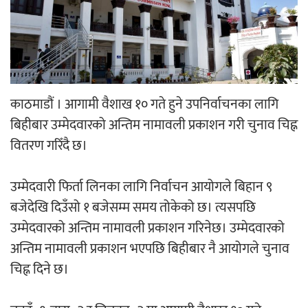
‘ईयुमा डट कम’ले बुधबारदेखि आफ्नो
औपचारिक सेवा सञ्चालनमा
काठमाडौं । आगामी वैशाख १० गते हुने उपनिर्वाचनका लागि
बिहीबार उम्मेदवारको अन्तिम नामावली प्रकाशन गरी चुनाव चिह्न
हलमा छैन ‘गौँथली’को टिकट
वितरण गरिँदै छ।
उम्मेदवारी फिर्ता लिनका लागि निर्वाचन आयोगले बिहान ९
बजेदेखि दिउँसो १ बजेसम्म समय तोकेको छ। त्यसपछि
उम्मेदवारको अन्तिम नामावली प्रकाशन गरिनेछ। उम्मेदवारको
‘आइतबारको अफिस’ को परिचर्चा सम्पन्न
अन्तिम नामावली प्रकाशन भएपछि बिहीबार नै आयोगले चुनाव
चिह्न दिने छ।