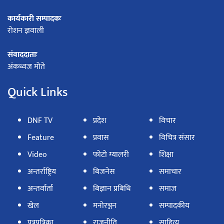
कार्यकारी सम्पादकः
रोशन ज्ञवाली
संवाददाताः
अंकध्वज मोते
Quick Links
DNF TV
प्रदेश
विचार
Feature
प्रवास
विचित्र संसार
Video
फोटो ग्यालरी
शिक्षा
अन्तर्राष्ट्रिय
बिजनेस
समाचार
अन्तर्वार्ता
बिज्ञान प्रबिधि
समाज
खेल
मनोरञ्जन
सम्पादकीय
पत्रपत्रिका
राजनीति
साहित्य