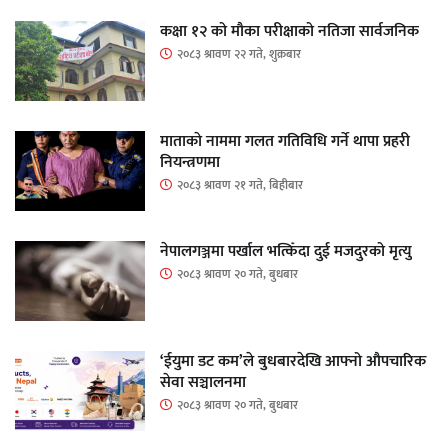
कक्षा १२ को मौका परीक्षाको नतिजा सार्वजनिक
२०८३ श्रावण २२ गते, शुक्रबार
माताकाे नाममा गलत गतिविधि गर्ने थापा प्रहरी
नियन्त्रणमा
२०८३ श्रावण २१ गते, बिहीबार
नेपालगञ्जमा पर्खाल भत्किँदा दुई मजदुरको मृत्यु
२०८३ श्रावण २० गते, बुधबार
‘ईयुमा डट कम’ले बुधबारदेखि आफ्नो औपचारिक
सेवा सञ्चालनमा
२०८३ श्रावण २० गते, बुधबार