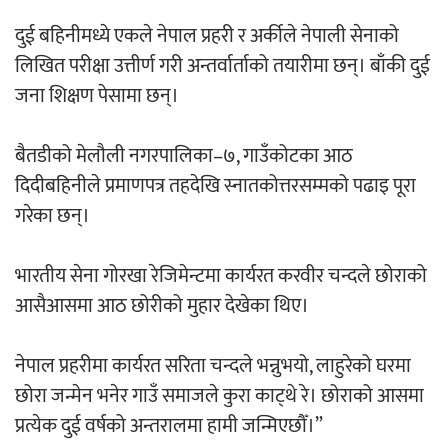
‘ईयुमा डट कम’ले बुधबारदेखि आफ्नो
दुई बहिनीमध्ये एकले नेपाल प्रहरी र अर्कीले नेपाली सेनाको
औपचारिक सेवा सञ्चालनमा
लिखित परीक्षा उत्तीर्ण गरी अन्तर्वार्ताको तयारीमा छन्। बाँकी दुई
जना शिक्षण पेसामा छन्।
बैतडीको मेलौली नगरपालिका–७, गाउँकोटका आठ
हलमा छैन ‘गौँथली’को टिकट
दिदीबहिनीले प्रमाणपत्र तहदेखि स्नातकोत्तरसम्मको पढाइ पूरा
गरेका छन्।
भारतीय सेना गोरखा रेजिमेन्टमा कार्यरत करवीर चन्दले छोराको
आसैआसमा आठ छोरीको मुहार देखेका थिए।
‘आइतबारको अफिस’ को परिचर्चा सम्पन्न
नेपाल प्रहरीमा कार्यरत सरिता चन्दले भन्नुभयो, लाहुरेको घरमा
छोरा जन्मेन भनेर गाउँ समाजले कुरा काट्थे रे। छोराको आसमा
प्रत्येक दुई वर्षको अन्तरालमा हामी जन्मिएछौँ।”