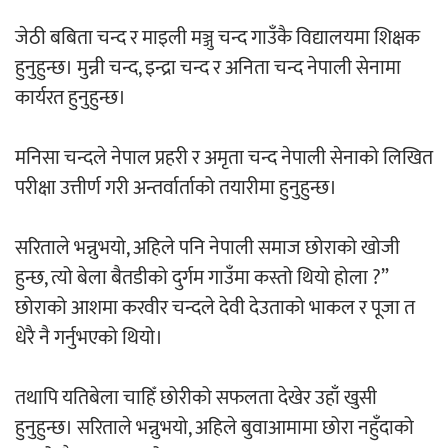
जेठी बबिता चन्द र माइली मञ्जु चन्द गाउँकै विद्यालयमा शिक्षक
अर्जुन चन्द्रको ‘संवेदनाका प्रतिध्वनि’
हुनुहुन्छ। मुन्नी चन्द, इन्द्रा चन्द र अनिता चन्द नेपाली सेनामा
मुक्तकसङ्ग्रह लोकार्पण
कार्यरत हुनुहुन्छ।
मनिसा चन्दले नेपाल प्रहरी र अमृता चन्द नेपाली सेनाको लिखित
परीक्षा उत्तीर्ण गरी अन्तर्वार्ताको तयारीमा हुनुहुन्छ।
‘दुर्गा’ निर्माण गर्दै सम्राट
सरिताले भन्नुभयो, अहिले पनि नेपाली समाज छोराको खोजी
हुन्छ, त्यो बेला बैतडीको दुर्गम गाउँमा कस्तो थियो होला ?”
छोराको आशमा करवीर चन्दले देवी देउताको भाकल र पूजा त
धेरै नै गर्नुभएको थियो।
चलचित्र ‘माया भनेकै यस्तो होला’को शीर्ष गीत
तथापि यतिबेला चाहिँ छोरीको सफलता देखेर उहाँ खुसी
सार्वजनिक
हुनुहुन्छ। सरिताले भन्नुभयो, अहिले बुवाआमामा छोरा नहुँदाको