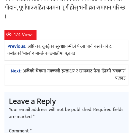
गोदान, पूर्णपात्रसहित कामना पूर्ण होस् भनी व्रत समापन गरिन्छ
।
अर्जुन चन्द्रको ‘संवेदनाका प्रतिध्वनि’
मुक्तकसङ्ग्रह लोकार्पण
174 Views
Post
Previous:
अफ्रिका, दुबईका सुरक्षाकर्मीले फेला पार्न नसकेको ८
navigation
करोडको ‘माल’ र मान्छे काठमाडौंमा प,क्राउ
‘दुर्गा’ निर्माण गर्दै सम्राट
Next:
अर्कैको चेकमा नक्कली हस्ताक्षर र छापबाट पैसा झिक्ने ‘पत्रकार’
प,क्राउ
Leave a Reply
Your email address will not be published.
Required fields
चलचित्र ‘माया भनेकै यस्तो होला’को शीर्ष गीत
are marked
*
सार्वजनिक
Comment
*