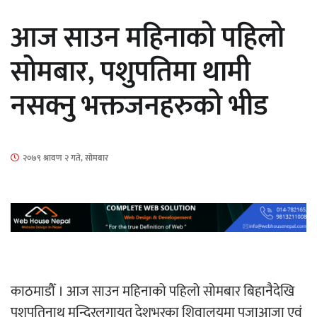
सार्वजनिक
आज साउन महिनाको पहिलो
सोमबार, पशुपतिमा थामी
नसक्नु भक्तजनहरुको भीड
माताकाे नाममा गलत गतिविधि गर्ने थापा प्रहरी
नियन्त्रणमा
२०७९ श्रावण २ गते, सोमबार
नेपालगञ्जमा पर्खाल भत्किँदा दुई मजदुरको मृत्यु
​​​​​​​काठमाडौँ । आज साउन महिनाको पहिलो सोमबार बिहानैदेखि
पशुपतिनाथ मन्दिरलगायत देशभरका शिवालयमा पूजाआजा एवं