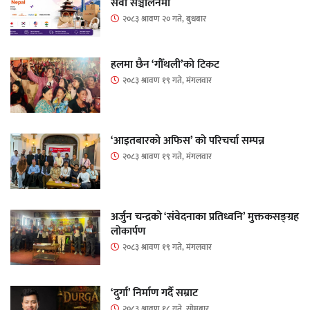
सेवा सञ्चालनमा
२०८३ श्रावण २० गते, बुधबार
हलमा छैन ‘गौँथली’को टिकट
२०८३ श्रावण १९ गते, मंगलवार
‘आइतबारको अफिस’ को परिचर्चा सम्पन्न
२०८३ श्रावण १९ गते, मंगलवार
अर्जुन चन्द्रको ‘संवेदनाका प्रतिध्वनि’ मुक्तकसङ्ग्रह
लोकार्पण
२०८३ श्रावण १९ गते, मंगलवार
‘दुर्गा’ निर्माण गर्दै सम्राट
२०८३ श्रावण १८ गते, सोमबार