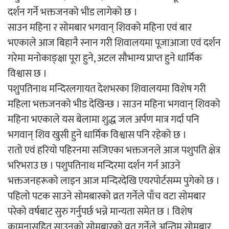
दर्शन गर्ने भक्तजनको भीड लागेको छ ।
‘ईयुमा डट कम’ले बुधबारदेखि आफ्नो
साउन महिना र सोमबार भगवान् शिवको महिना एवं बार
औपचारिक सेवा सञ्चालनमा
भएकाले आज बिहानै स्नान गरी शिवालयमा पूजाआजा एवं दर्शन
गरेमा मनोकाङ्क्षा पूरा हुने, अटल सौभाग्य प्राप्त हुने धार्मिक
विश्वास छ ।
पशुपतिनाथ मन्दिरलगायत देशभरका शिवालयमा विशेष गरी
हलमा छैन ‘गौँथली’को टिकट
महिला भक्तजनको भीड देखिन्छ । साउन महिना भगवान् शिवको
महिना भएकाले यस बेलामा शुद्ध जल अर्पण मात्र गर्दा पनि
भगवान् शिव खुसी हुने धार्मिक विश्वास पनि रहेको छ ।
रातो एवं हरियो पहिरनमा सजिएका भक्तजनले आज पशुपति क्षेत्र
भरिभराउ छ । पशुपतिनाथ मन्दिरमा दर्शन गर्न आउने
‘आइतबारको अफिस’ को परिचर्चा सम्पन्न
भक्तजनहरूको लाइन आज मन्दिरदेखि एयरपोर्टसम्म पुगेको छ ।
पहिलो पटक साउने सोमबारको व्रत गर्नेले पाँच वटा सोमबार
परेको वर्षबाट सुरु गर्नुपर्छ भन्ने मान्यता समेत छ । विशेष
कामनासहित साउनको सोमबारको व्रत गर्नेले अन्तिम सोमबार