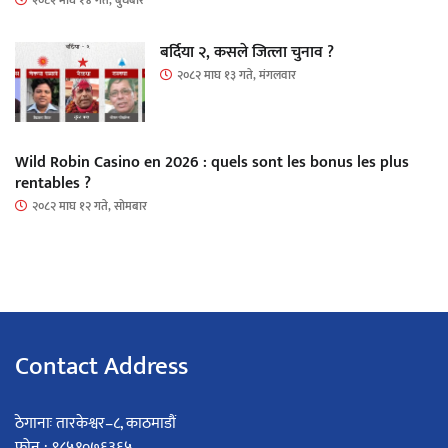
२०८२ माघ १४ गते, बुधबार
बर्दिया २, कसले जित्ला चुनाव ?
२०८२ माघ १३ गते, मंगलवार
Wild Robin Casino en 2026 : quels sont les bonus les plus
rentables ?
२०८२ माघ १२ गते, सोमबार
Contact Address
ठेगानाः तारकेश्वर–८, काठमाडौं
फोन : ९८५१०७६३६५