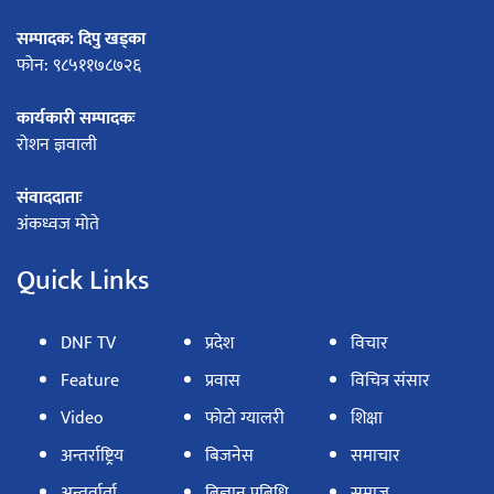
सम्पादक: दिपु खड्का
फोन: ९८५११७८७२६
कार्यकारी सम्पादकः
रोशन ज्ञवाली
संवाददाताः
अंकध्वज मोते
Quick Links
DNF TV
प्रदेश
विचार
Feature
प्रवास
विचित्र संसार
Video
फोटो ग्यालरी
शिक्षा
अन्तर्राष्ट्रिय
बिजनेस
समाचार
अन्तर्वार्ता
बिज्ञान प्रबिधि
समाज