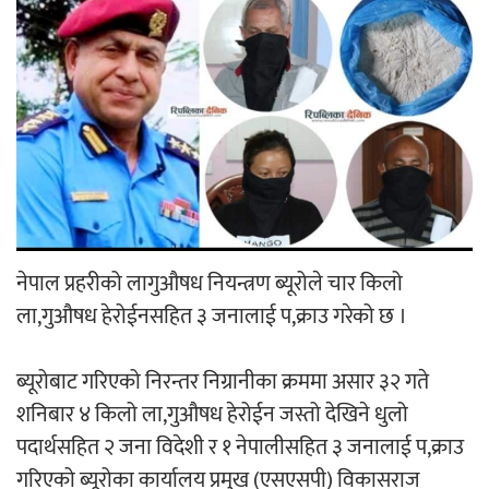
‘ईयुमा डट कम’ले बुधबारदेखि आफ्नो
औपचारिक सेवा सञ्चालनमा
हलमा छैन ‘गौँथली’को टिकट
नेपाल प्रहरीको लागुऔषध नियन्त्रण ब्यूरोले चार किलो
ला,गुऔषध हेरोईनसहित ३ जनालाई प,क्राउ गरेको छ ।
‘आइतबारको अफिस’ को परिचर्चा सम्पन्न
ब्यूरोबाट गरिएको निरन्तर निग्रानीका क्रममा असार ३२ गते
शनिबार ४ किलो ला,गुऔषध हेरोईन जस्तो देखिने धुलो
पदार्थसहित २ जना विदेशी र १ नेपालीसहित ३ जनालाई प,क्राउ
गरिएको ब्यूरोका कार्यालय प्रमुख (एसएसपी) विकासराज