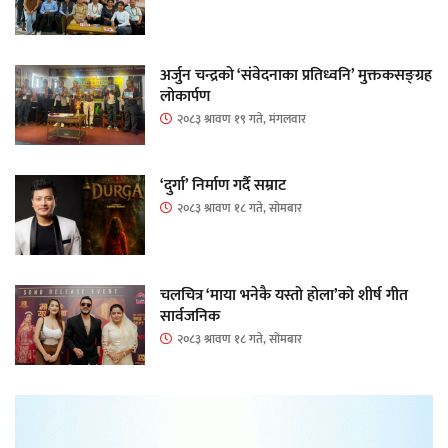
अर्जुन चन्द्रको ‘संवेदनाका प्रतिध्वनि’ मुक्तकसङ्ग्रह
लोकार्पण
२०८३ श्रावण १९ गते, मंगलवार
‘दुर्गा’ निर्माण गर्दै सम्राट
२०८३ श्रावण १८ गते, सोमबार
चलचित्र ‘माया भनेकै यस्तो होला’को शीर्ष गीत
सार्वजनिक
२०८३ श्रावण १८ गते, सोमबार