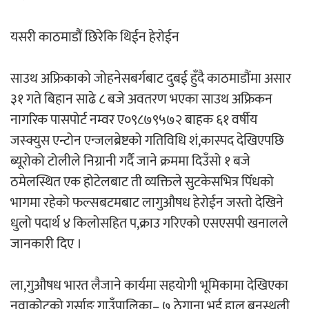
यसरी काठमाडौं छिरेकि थिईन हेरोईन
साउथ अफ्रिकाको जोहनेसबर्गबाट दुबई हुँदै काठमाडौंमा असार
३१ गते बिहान साढे ८ बजे अवतरण भएका साउथ अफ्रिकन
नागरिक पासपोर्ट नम्वर ए०९८७९५७२ बाहक ६१ वर्षीय
जस्क्युस एन्टोन एन्जलब्रेष्टको गतिविधि शं,कास्पद देखिएपछि
ब्यूरोको टोलीले निग्रानी गर्दै जाने क्रममा दिउँसो १ बजे
ठमेलस्थित एक होटेलबाट ती व्यक्तिले सुटकेसभित्र पिँधको
भागमा रहेको फल्सबटमबाट लागुऔषध हेरोईन जस्तो देखिने
धुलो पदार्थ ४ किलोसहित प,क्राउ गरिएको एसएसपी खनालले
जानकारी दिए ।
ला,गुऔषध भारत लैजाने कार्यमा सहयोगी भूमिकामा देखिएका
नुवाकोटको गर्साङ गाउँपालिका– ७ ठेगाना भई हाल बनस्थली