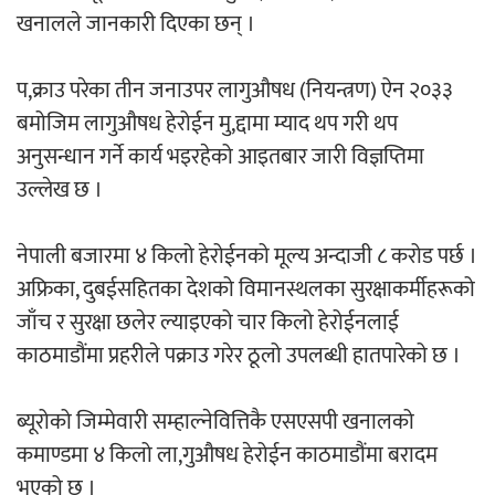
खनालले जानकारी दिएका छन् ।
अर्जुन चन्द्रको ‘संवेदनाका प्रतिध्वनि’
प,क्राउ परेका तीन जनाउपर लागुऔषध (नियन्त्रण) ऐन २०३३
मुक्तकसङ्ग्रह लोकार्पण
बमोजिम लागुऔषध हेरोईन मु,द्दामा म्याद थप गरी थप
अनुसन्धान गर्ने कार्य भइरहेको आइतबार जारी विज्ञप्तिमा
उल्लेख छ ।
‘दुर्गा’ निर्माण गर्दै सम्राट
नेपाली बजारमा ४ किलो हेरोईनको मूल्य अन्दाजी ८ करोड पर्छ ।
अफ्रिका, दुबईसहितका देशको विमानस्थलका सुरक्षाकर्मीहरूको
जाँच र सुरक्षा छलेर ल्याइएको चार किलो हेरोईनलाई
काठमाडौंमा प्रहरीले पक्राउ गरेर ठूलो उपलब्धी हातपारेको छ ।
चलचित्र ‘माया भनेकै यस्तो होला’को शीर्ष गीत
ब्यूरोको जिम्मेवारी सम्हाल्नेवित्तिकै एसएसपी खनालको
सार्वजनिक
कमाण्डमा ४ किलो ला,गुऔषध हेरोईन काठमाडौंमा बरादम
भएको छ ।