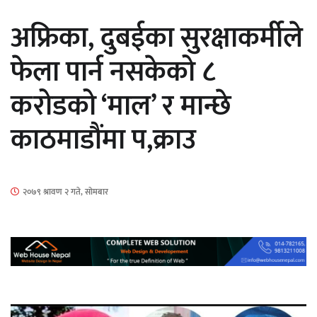
सार्वजनिक
अफ्रिका, दुबईका सुरक्षाकर्मीले
फेला पार्न नसकेको ८
करोडको ‘माल’ र मान्छे
माताकाे नाममा गलत गतिविधि गर्ने थापा प्रहरी
काठमाडौंमा प,क्राउ
नियन्त्रणमा
२०७९ श्रावण २ गते, सोमबार
नेपालगञ्जमा पर्खाल भत्किँदा दुई मजदुरको मृत्यु