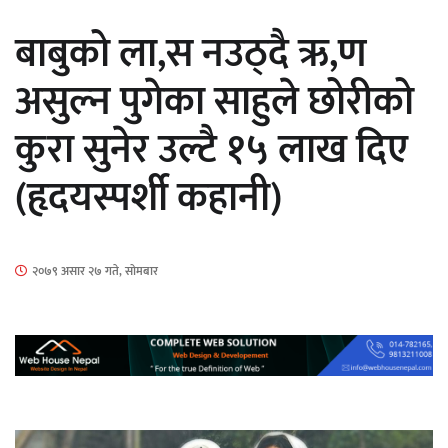
सार्वजनिक
बाबुको ला,स नउठ्दै ऋ,ण
असुल्न पुगेका साहुले छोरीको
कुरा सुनेर उल्टै १५ लाख दिए
माताकाे नाममा गलत गतिविधि गर्ने थापा प्रहरी
(हृदयस्पर्शी कहानी)
नियन्त्रणमा
२०७९ असार २७ गते, सोमबार
नेपालगञ्जमा पर्खाल भत्किँदा दुई मजदुरको मृत्यु