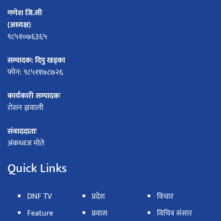
गणेश जि.सी
(अध्यक्ष)
९८५१०७६३६५
सम्पादक: दिपु खड्का
फोन: ९८५११७८७२६
कार्यकारी सम्पादकः
रोशन ज्ञवाली
संवाददाताः
अंकध्वज मोते
Quick Links
DNF TV
प्रदेश
विचार
Feature
प्रवास
विचित्र संसार