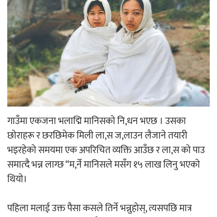
‘ईयुमा डट कम’ले बुधबारदेखि आफ्नो
औपचारिक सेवा सञ्चालनमा
हलमा छैन ‘गौँथली’को टिकट
गाउँमा एकजना भलाद्मि मानिसकाे नि,धन भएछ । उसका
छाेराहरू र छरछिमेक मिली ला,स ज,लाउन लैजाने तयारी
भइरहेको समयमा एक अपरिचित व्यक्ति आउँछ र ला,स को पाउ
समात्दै भन्न लाग्छ “म,र्ने मानिसले मसँग १५ लाख लिनु भएकाे
‘आइतबारको अफिस’ को परिचर्चा सम्पन्न
थियाे।
पहिला मलाई उक्त पैसा कसले तिर्ने भन्नुहोस्, त्यसपछि मात्र