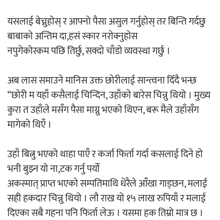
यसलाई बेच्नुहाेस् र आफ्नो पैसा असुल गर्नुहोस् तर बिन्ति गर्दछु
बाबाकाे अन्तिम दा,हसं स्कार नराेक्नुहाेस
नपुगेकोरकम पछि तिर्छु, सक्दाे चाँडाे व्यवस्था गर्छु ।
अब लास समाउने मानिस उक्त छाेरीलाई सान्त्वना दिँदै भन्छ
“छाेरी म यहाँ कसैलाई चिन्दिन, उहाँकाे बारेस चिन्नु थियो । मुख्य
कुरा त उहाँले मसँग पैसा माग्नु भएको थिएन, बरू मैले उहाँसँग
मागेकाे थिएँ ।
उहाँ बित्नु भएको थाहा पाएँ र कर्जा फिर्ता गर्दा कसलाई दिने हाे
भनी बुझ्न याे ना,टक गर्नु पर्यो
अकस्मात् प्राप्त भएकाे सम्पतिमाथि धेरैले आँखा गाड्छन, मलाई
सही हकदार चिन्नु थियो । लाै राख याे १५ लाख रुपियाँ र मलाई
दिएका सबै गहना पनि फिर्ता लेऊ । यसमा हक तिम्रो मात्र छ ।