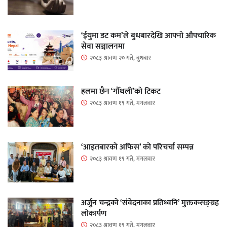
‘ईयुमा डट कम’ले बुधबारदेखि आफ्नो औपचारिक
सेवा सञ्चालनमा
२०८३ श्रावण २० गते, बुधबार
हलमा छैन ‘गौँथली’को टिकट
२०८३ श्रावण १९ गते, मंगलवार
‘आइतबारको अफिस’ को परिचर्चा सम्पन्न
२०८३ श्रावण १९ गते, मंगलवार
अर्जुन चन्द्रको ‘संवेदनाका प्रतिध्वनि’ मुक्तकसङ्ग्रह
लोकार्पण
२०८३ श्रावण १९ गते, मंगलवार