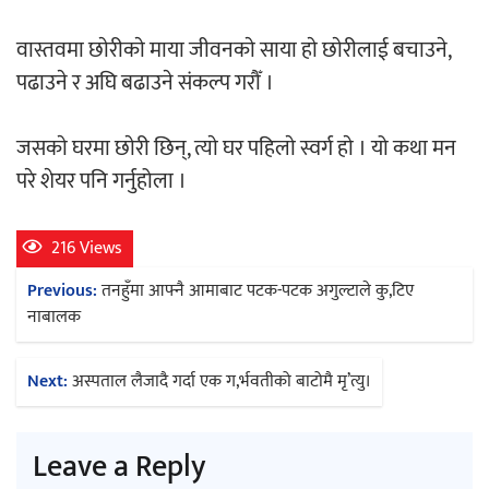
वास्तवमा छाेरीकाे माया जीवनकाे साया हाे छाेरीलाई बचाउने,
पढाउने र अघि बढाउने संकल्प गरौँ ।
जसकाे घरमा छाेरी छिन्, त्याे घर पहिलाे स्वर्ग हाे । यो कथा मन
परे शेयर पनि गर्नुहोला ।
216 Views
Post
Previous:
तनहुँमा आफ्नै आमाबाट पटक-पटक अगुल्टाले कु,टिए
navigation
नाबालक
Next:
अस्पताल लैजादै गर्दा एक ग,र्भवतीको बाटोमै मृ’त्यु।
Leave a Reply