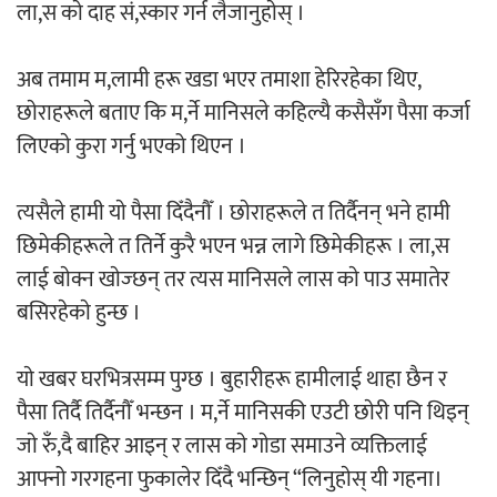
ला,स काे दाह सं,स्कार गर्न लैजानुहाेस् ।
अर्जुन चन्द्रको ‘संवेदनाका प्रतिध्वनि’
अब तमाम म,लामी हरू खडा भएर तमाशा हेरिरहेका थिए,
मुक्तकसङ्ग्रह लोकार्पण
छाेराहरूले बताए कि म,र्ने मानिसले कहिल्यै कसैसँग पैसा कर्जा
लिएकाे कुरा गर्नु भएको थिएन ।
त्यसैले हामी याे पैसा दिँदैनाैँ । छाेराहरूले त तिर्दैनन् भने हामी
‘दुर्गा’ निर्माण गर्दै सम्राट
छिमेकीहरूले त तिर्ने कुरै भएन भन्न लागे छिमेकीहरू । ला,स
लाई बाेक्न खाेज्छन् तर त्यस मानिसले लास काे पाउ समातेर
बसिरहेकाे हुन्छ ।
याे खबर घरभित्रसम्म पुग्छ । बुहारीहरू हामीलाई थाहा छैन र
पैसा तिर्दै तिर्दैनाैँ भन्छन । म,र्ने मानिसकी एउटी छाेरी पनि थिइन्
चलचित्र ‘माया भनेकै यस्तो होला’को शीर्ष गीत
जाे रुँ,दै बाहिर आइन् र लास काे गाेडा समाउने व्यक्तिलाई
सार्वजनिक
आफ्नो गरगहना फुकालेर दिँदै भन्छिन् “लिनुहाेस् यी गहना।