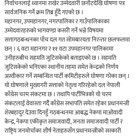
निर्वाचनलाई ध्यानमा राखेर उम्मेदवारी छनौटदेखि घोषणा पत्र
सार्वजनिक गर्ने क्रम तिब्र हुँदै गएको छ ।
अर्जुन चन्द्रको ‘संवेदनाका प्रतिध्वनि’
महानगर, उपमहानगर, नगरपालिका र गाउँपालिकाका
मुक्तकसङ्ग्रह लोकार्पण
उम्मेदवारहरुको भागवण्डा कसरी गर्ने भन्ने विषयमा
सत्तागठबन्धनका पाँच दल गत सोमबारयता निरन्तर छलफलमा
छन् । ६ वटा महानगर र ११ वटा उपमहानगर पालिकामा
उनीहरुबीच सहमति जुटिसकेको बताइएको छ । सहमति
‘दुर्गा’ निर्माण गर्दै सम्राट
जुटिसकेको भनिएका स्थानीय तहमा समेत केन्द्रको निर्णय
अस्वीकार गर्ने सम्बन्धित पार्टी कमिटीहरुले घोषणा गरेका छन् ।
यो घोषणाले मुख्यगरी सत्ताको नेतृत्व गरिरहेको दल नेपाली
काँग्रेस चरम संकटमा छ । तथापि पार्टीभित्रको यो चरम
संकटलाई वेवास्ता गर्दै काँग्रेस सभापति समेत रहेका प्रधानमन्त्री
शेरबहादुर देउवा दिनहुँ गठबन्धनमा आबद्ध नेकपा माओवादी
चलचित्र ‘माया भनेकै यस्तो होला’को शीर्ष गीत
केन्द्र, नेकपा एकीकृत समाजवादी, जनता समाजवादी पार्टी र
सार्वजनिक
राष्ट्रिय जनमोर्चाका शीर्ष नेताहरुसँग प्रधानमन्त्रीको सरकारी