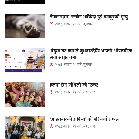
नेपालगञ्जमा पर्खाल भत्किँदा दुई मजदुरको मृत्यु
२०८३ श्रावण २० गते, बुधबार
‘ईयुमा डट कम’ले बुधबारदेखि आफ्नो औपचारिक
सेवा सञ्चालनमा
२०८३ श्रावण २० गते, बुधबार
हलमा छैन ‘गौँथली’को टिकट
२०८३ श्रावण १९ गते, मंगलवार
‘आइतबारको अफिस’ को परिचर्चा सम्पन्न
२०८३ श्रावण १९ गते, मंगलवार