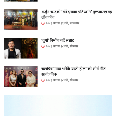
अर्जुन चन्द्रको ‘संवेदनाका प्रतिध्वनि’ मुक्तकसङ्ग्रह
लोकार्पण
२०८३ श्रावण १९ गते, मंगलवार
‘दुर्गा’ निर्माण गर्दै सम्राट
२०८३ श्रावण १८ गते, सोमबार
चलचित्र ‘माया भनेकै यस्तो होला’को शीर्ष गीत
सार्वजनिक
२०८३ श्रावण १८ गते, सोमबार