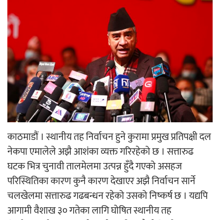
‘ईयुमा डट कम’ले बुधबारदेखि आफ्नो
औपचारिक सेवा सञ्चालनमा
हलमा छैन ‘गौँथली’को टिकट
काठमाडौं । स्थानीय तह निर्वाचन हुने कुरामा प्रमुख प्रतिपक्षी दल
नेकपा एमालेले अझै आशंका व्यक्त गरिरहेको छ । सत्तारुढ
घटक भित्र चुनावी तालमेलमा उत्पन्न हुँदै गएको असहज
‘आइतबारको अफिस’ को परिचर्चा सम्पन्न
परिस्थितिका कारण कुनै कारण देखाएर अझै निर्वाचन सार्ने
चलखेलमा सत्तारुढ गढबन्धन रहेको उसको निष्कर्ष छ । यद्यपि
आगामी वैशाख ३० गतेका लागि घोषित स्थानीय तह