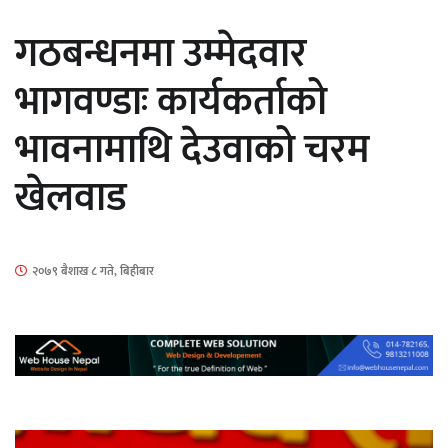
सार्वजनिक
गठबन्धनमा उम्मेदवार
भागवण्डाः कार्यकर्ताको
भावनामाथि देउवाको चरम
माताकाे नाममा गलत गतिविधि गर्ने थापा प्रहरी
खेलवाड
नियन्त्रणमा
२०७९ बैशाख ८ गते, बिहीबार
नेपालगञ्जमा पर्खाल भत्किँदा दुई मजदुरको मृत्यु