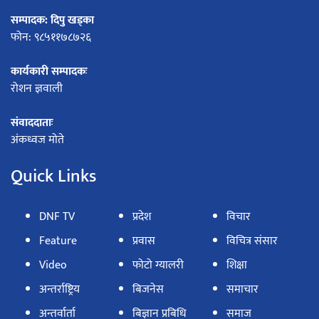
सम्पादक: दिपु खड्का
फोन: ९८५११७८७२६
कार्यकारी सम्पादकः
रोशन ज्ञवाली
संवाददाताः
अंकध्वज मोते
Quick Links
DNF TV
प्रदेश
विचार
Feature
प्रवास
विचित्र संसार
Video
फोटो ग्यालरी
शिक्षा
अन्तर्राष्ट्रिय
बिजनेस
समाचार
अन्तर्वार्ता
बिज्ञान प्रबिधि
समाज