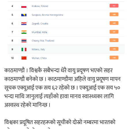
‘ईयुमा डट कम’ले बुधबारदेखि आफ्नो
औपचारिक सेवा सञ्चालनमा
हलमा छैन ‘गौँथली’को टिकट
काठमाण्डौ । विश्वकै सबैभन्दा धेरै वायु प्रदूषण भएको सहर
काठमाण्डौ बनेको छ । काठमाण्डौमा अहिले वायु प्रदूषण मापन
सूचक एक्यूआई एक सय ६२ रहेको छ । एक्यूआई एक सय ५०
भन्दा माथि जानुलाई त्यहाँको हावा मानव स्वास्थ्यका लागि
‘आइतबारको अफिस’ को परिचर्चा सम्पन्न
अस्वस्थ रहेको मानिन्छ ।
विश्वका प्रदूषित सहरहरूको सूचीको दोस्रो नम्बरमा भारतको