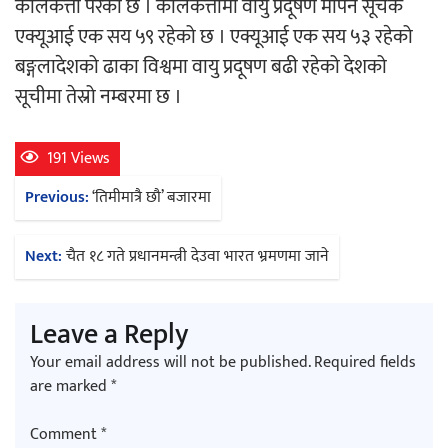
कोलकत्ता परेको छ । कोलकत्तामा वायु प्रदूषण मापन सूचक
एक्यूआई एक सय ५९ रहेको छ । एक्यूआई एक सय ५३ रहेको
अर्जुन चन्द्रको ‘संवेदनाका प्रतिध्वनि’
बङ्गलादेशको ढाका विश्वमा वायु प्रदूषण बढी रहेको देशको
मुक्तकसङ्ग्रह लोकार्पण
सूचीमा तेस्रो नम्बरमा छ ।
191 Views
Post
Previous:
‘तिमीमात्रै छौ’ बजारमा
‘दुर्गा’ निर्माण गर्दै सम्राट
navigation
Next:
चैत १८ गते प्रधानमन्त्री देउवा भारत भ्रमणमा जाने
Leave a Reply
Your email address will not be published.
Required fields
चलचित्र ‘माया भनेकै यस्तो होला’को शीर्ष गीत
are marked
*
सार्वजनिक
Comment
*