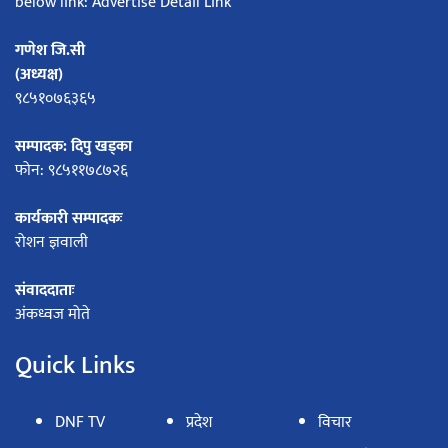
below link: Advertise Detail Link
गणेश जि.सी
(अध्यक्ष)
९८५१०७६३६५
सम्पादक: दिपु खड्का
फोन: ९८५११७८७२६
कार्यकारी सम्पादकः
रोशन ज्ञवाली
संवाददाताः
अंकध्वज मोते
Quick Links
DNF TV
प्रदेश
विचार