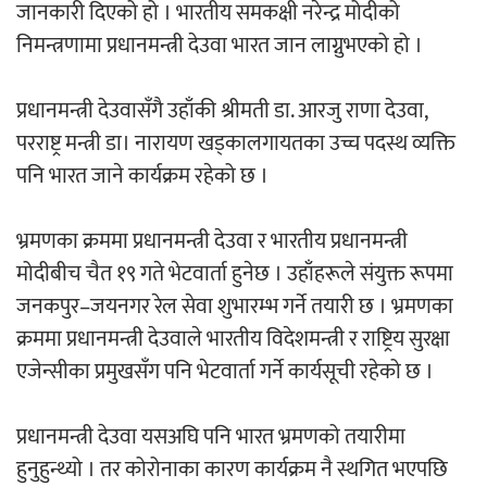
जानकारी दिएको हो । भारतीय समकक्षी नरेन्द्र मोदीको
निमन्त्रणामा प्रधानमन्त्री देउवा भारत जान लाग्नुभएको हो ।
‘दुर्गा’ निर्माण गर्दै सम्राट
प्रधानमन्त्री देउवासँगै उहाँकी श्रीमती डा. आरजु राणा देउवा,
परराष्ट्र मन्त्री डा। नारायण खड्कालगायतका उच्च पदस्थ व्यक्ति
पनि भारत जाने कार्यक्रम रहेको छ ।
भ्रमणका क्रममा प्रधानमन्त्री देउवा र भारतीय प्रधानमन्त्री
मोदीबीच चैत १९ गते भेटवार्ता हुनेछ । उहाँहरूले संयुक्त रूपमा
चलचित्र ‘माया भनेकै यस्तो होला’को शीर्ष गीत
जनकपुर–जयनगर रेल सेवा शुभारम्भ गर्ने तयारी छ । भ्रमणका
सार्वजनिक
क्रममा प्रधानमन्त्री देउवाले भारतीय विदेशमन्त्री र राष्ट्रिय सुरक्षा
एजेन्सीका प्रमुखसँग पनि भेटवार्ता गर्ने कार्यसूची रहेको छ ।
प्रधानमन्त्री देउवा यसअघि पनि भारत भ्रमणको तयारीमा
काठमाडौं युथ कन्क्लेभ २०२६ भव्यताका साथ
हुनुहुन्थ्यो । तर कोरोनाका कारण कार्यक्रम नै स्थगित भएपछि
सम्पन्न