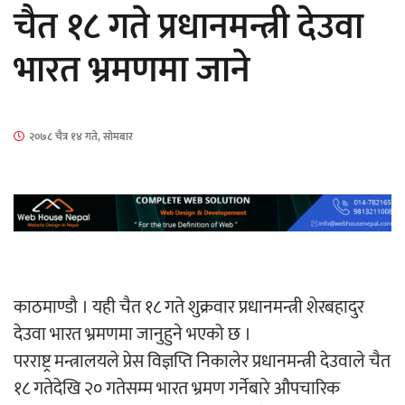
चैत १८ गते प्रधानमन्त्री देउवा
भारत भ्रमणमा जाने
हलमा छैन ‘गौँथली’को टिकट
२०७८ चैत्र १४ गते, सोमबार
‘आइतबारको अफिस’ को परिचर्चा सम्पन्न
काठमाण्डौ । यही चैत १८ गते शुक्रवार प्रधानमन्त्री शेरबहादुर
देउवा भारत भ्रमणमा जानुहुने भएको छ ।
अर्जुन चन्द्रको ‘संवेदनाका प्रतिध्वनि’
परराष्ट्र मन्त्रालयले प्रेस विज्ञप्ति निकालेर प्रधानमन्त्री देउवाले चैत
मुक्तकसङ्ग्रह लोकार्पण
१८ गतेदेखि २० गतेसम्म भारत भ्रमण गर्नेबारे औपचारिक