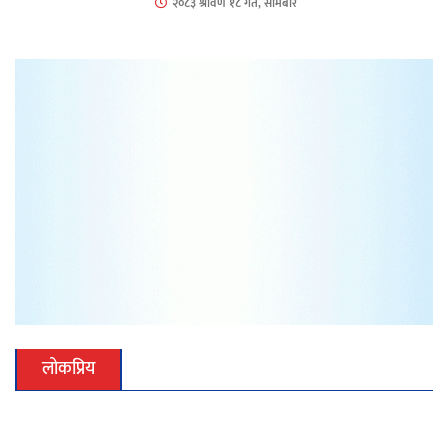
२०८३ श्रावण १८ गते, सोमबार
लोकप्रिय