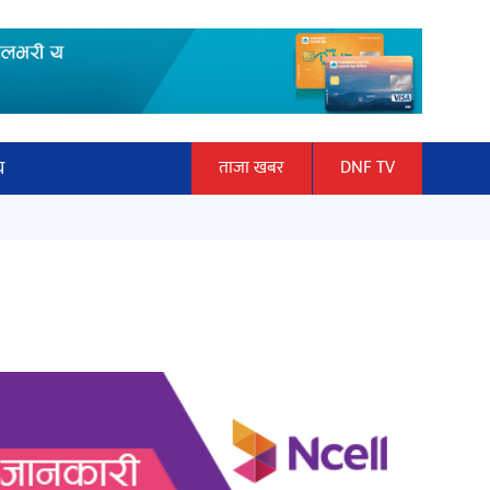
य
ताजा खबर
DNF TV
ार
माताकाे नाममा गलत गतिविधि गर्ने थापा
ञान प्रबिधि
प्रहरी नियन्त्रणमा
ित्य
हलमा छैन ‘गौँथली’को टिकट