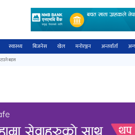
स्वास्थ्य
बिजनेस
खेल
मनोरञ्जन
अन्तर्वार्ता
अन्
विच
टाउने बहस
कक्षा १२ को मौका परीक्षाको नतिजा
बिज्
सार्वजनिक
साह
‘ईयुमा डट कम’ले बुधबारदेखि आफ्नो
औपचारिक सेवा सञ्चालनमा