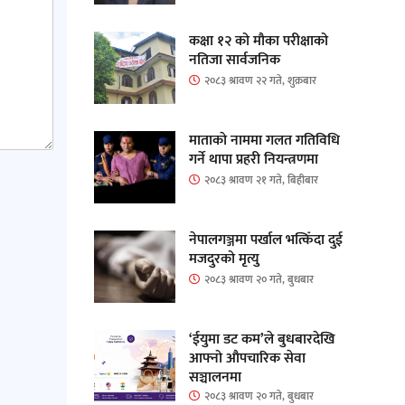
कक्षा १२ को मौका परीक्षाको
नतिजा सार्वजनिक
२०८३ श्रावण २२ गते, शुक्रबार
माताकाे नाममा गलत गतिविधि
गर्ने थापा प्रहरी नियन्त्रणमा
२०८३ श्रावण २१ गते, बिहीबार
नेपालगञ्जमा पर्खाल भत्किँदा दुई
मजदुरको मृत्यु
२०८३ श्रावण २० गते, बुधबार
‘ईयुमा डट कम’ले बुधबारदेखि
आफ्नो औपचारिक सेवा
सञ्चालनमा
२०८३ श्रावण २० गते, बुधबार