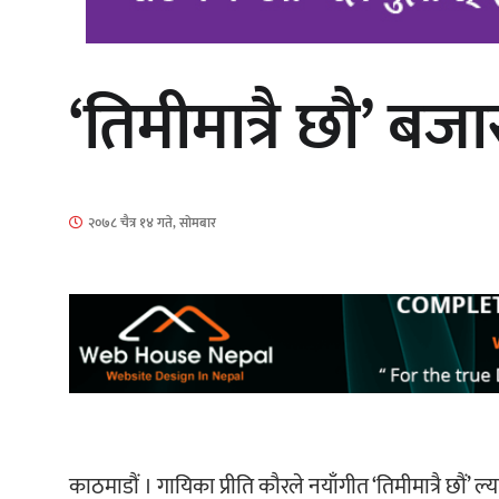
‘तिमीमात्रै छौ’ बज
‘आइतबारको अफिस’ को परिचर्चा सम्पन्न
२०७८ चैत्र १४ गते, सोमबार
चलचित्र ‘माया भनेकै यस्तो होला’को शीर्ष
गीत सार्वजनिक
काठमाडौं । गायिका प्रीति कौरले नयाँगीत ‘तिमीमात्रै छौं’ ल