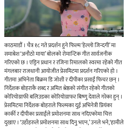
‘आइतबारको अफिस’ को परिचर्चा सम्पन्न
काठमाडौं । चैत्र १८ गते प्रदर्शन हुने फिल्म ‘हेल्लो जिन्दगी’ मा
अर्जुन चन्द्रको ‘संवेदनाका प्रतिध्वनि’
समाबेश ‘अनौठो माया’ बोलको रोमान्टिक गीत सार्वजनीक
मुक्तकसङ्ग्रह लोकार्पण
गरिएको छ । एड्रिन प्रधान र रजिना रिमालको स्वरमा रहेको गीत
मंगलबार राजधानी आयोजीत प्रेसमिटमा प्रदर्शन गरिएको हो ।
गीतमा अभिनेता बिक्रम डि जोशी र दीपीका प्रसाईं फिचर छन् ।
निर्देशक बोहराकै शब्द र अमित श्रेष्ठको संगीत रहेको गीतको
कोरियोग्राफी बलिउडका कोरियोग्राफर बिष्णु देवाले गरेका हुन् ।
‘दुर्गा’ निर्माण गर्दै सम्राट
प्रेसमिटमा निर्देशक बोहराले फिल्मका दुई अभिनेत्री प्रियंका
कार्की र दीपीका प्रसाईंले प्रमोशनमा साथ नदिएकोमा चित्त
दुखाए । ‘उहाँहरुले प्रमोशनमा साथ दिनु भएन,’ उनले भने,‘हामीले