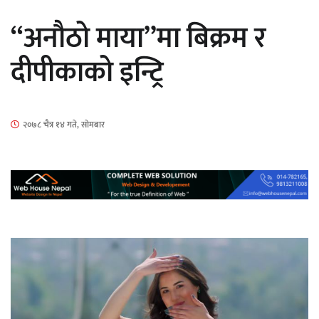
“अनौठो माया”मा बिक्रम र
दीपीकाको इन्ट्रि
‘ईयुमा डट कम’ले बुधबारदेखि आफ्नो
२०७८ चैत्र १४ गते, सोमबार
औपचारिक सेवा सञ्चालनमा
हलमा छैन ‘गौँथली’को टिकट