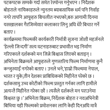
पटकपटक सम्पर्क गर्दा समेत रेस्पोन्स गर्नुभएन । निर्देशक
बोहराले नायिकाहरुले न्युनतम ब्याबसायिक धर्म पनि निर्वाह
चलचित्र ‘माया भनेकै यस्तो होला’को शीर्ष गीत
नगरे तापनि आफूहरु बिचलीत नभएको,बरु आगामी दिनमा
सार्वजनिक
यसखालका गैरजिम्मेवार कलाकार लिनु अघि धेरै बिचार गर्ने
बताए ।
कार्यक्रममा फिल्मकी कार्यकारी निर्मात्री सृजना जोशी महर्जनले
‘हेल्लो जिन्दगी’ सत्य घटनाहरुबाट प्रभावीत भइ निर्माण
काठमाडौं युथ कन्क्लेभ २०२६ भव्यताका साथ
गरिएकाले दर्शकको मन जित्ने बिश्वास लिएको बताइन् ।
सम्पन्न
अभिनेता बिक्रमले आफूहरुले गुणस्तरिय फिल्म निर्माणमा कुनै
कन्जुस्याइँ नगरेको बताए । उनले भने,‘हाम्रो फिल्ममा नेपाल,
भारत र युके,तीन देशका प्राबिधिकको मिहीनेत परेको छ ।
दर्शकसामु उच्च कोटीको फिल्म प्रस्तुत गर्नका लागि हामीले
अत्यन्तै मिहीनेत गरेका छौ । त्यसैले दर्शकले मन पराउनेमा
गीति एल्बम ‘जागृति’ लोकार्पण
बिश्वस्त छु ।’ अभिनेता बिक्रम, निर्देशक बोहरा र नवअभिनेत्री
बिभिया यही फिल्मको प्रमोशनका लागि केही दिनअघि मात्रै