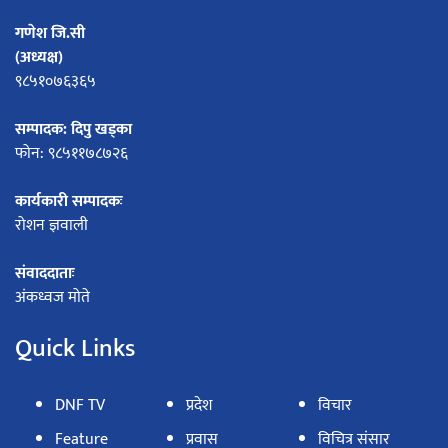
गणेश जि.सी
(अध्यक्ष)
९८५१०७६३६५
सम्पादक: दिपु खड्का
फोन: ९८५११७८७२६
कार्यकारी सम्पादकः
रोशन ज्ञवाली
संवाददाताः
अंकध्वज मोते
Quick Links
DNF TV
प्रदेश
विचार
Feature
प्रवास
विचित्र संसार