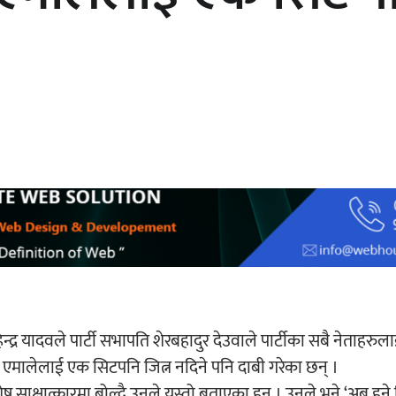
अर्जुन चन्द्रको ‘संवेदनाका प्रतिध्वनि’
मुक्तकसङ्ग्रह लोकार्पण
ेन्द्र यादवले पार्टी सभापति शेरबहादुर देउवाले पार्टीका सबै नेताहरु
नमा एमालेलाई एक सिटपनि जित्न नदिने पनि दाबी गरेका छन् ।
साक्षात्कारमा बोल्दै उनले यस्तो बताएका हुन् । उनले भने,‘अब हुने 