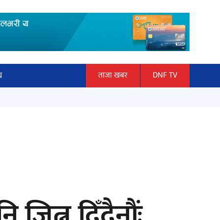
य
ताजा खबर
DNF TV
ार
माताकाे नाममा गलत गतिविधि गर्ने थापा
ञान प्रबिधि
प्रहरी नियन्त्रणमा
ित्य
हलमा छैन ‘गौँथली’को टिकट
ित्न दिँदैनौंः