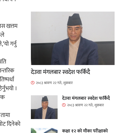
ास खत्तम
नले
‘यो गर्नु
पति
आन्तरिक
देउवा मंगलबार स्वदेश फर्किंदै
िष्पर्धा
२०८३ श्रावण २२ गते, शुक्रबार
्नुभयो ।
रिक
देउवा मंगलबार स्वदेश फर्किंदै
२०८३ श्रावण २२ गते, शुक्रबार
ेतामा
भोट दिनेको
कक्षा १२ को मौका परीक्षाको