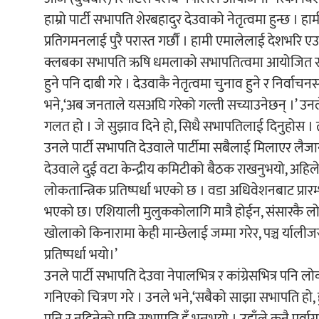
हाम्रो पार्टी सभापति शेरबहादुर देउवाको नेतृत्वमा हुन्छ 
प्रतिगमनलाई पुरै परास्त गर्छौं । हामी एमालेलाई देशभरि एउटा
क्लबका सभापति ऋषि धमलाको सभापतित्वमा आयोजित साक्ष
हुने पनि दाबी गरे । देउवाकै नेतृत्वमा चुनाव हुने र निर
भने,‘अब जनताले यसअघि गरेको गल्ती सच्याउनेछन् ।’ उनले पा
गलत हो । जे सुझाव दिने हो, सिधै सभापतिलाई दिनुहोस । त्
उनले पार्टी सभापति देउवाले पार्टीमा सबैलाई मिलाएर ल
देउवाले दुई वटा केन्द्रीय कमिटीको बैठक राखनुभयो, अहिलेस
लोकतान्त्रिक प्रतिष्पर्धा भएको छ । वडा अधिवेशनबाट प्रारम्
भएको छ। एशियाली मुलुककोलागि मात्रै होईन, संसारकै लोक
खोलाको किनारामा केही मान्छेलाई जम्मा गरेर, पञ्च र्यालीजस्त
प्रतिष्पर्धा भयो।’
उनले पार्टी सभापति देउवा नेपालभित्र र कांग्रेसभित्र पनि 
गनिएको चित्रण गरे । उनले भने,‘सबैको साझा सभापति हो, ह
पनि र नदिनेको पनि सभापति हुँ भन्नुभयो । उहाँले कुनै पूर्वाग्