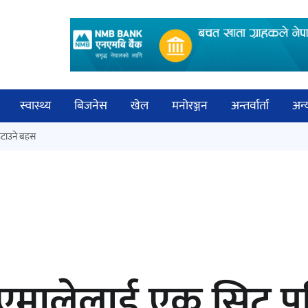
स्वास्थ्य
बिजनेस
खेल
मनोरञ्जन
अन्तर्वार्ता
अन्
विच
टाउने बहस
कक्षा १२ को मौका परीक्षाको नतिजा
बिज्
सार्वजनिक
साह
‘ईयुमा डट कम’ले बुधबारदेखि आफ्नो
मालेलाई एक सिट पनि ज
औपचारिक सेवा सञ्चालनमा