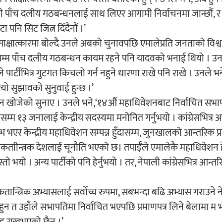
। हामी पाँच दलीय गठबन्धनलाई साथ लिएर आगामी निर्वाचनमा जान्छौं, र
 पनि सिट जित्न दिँदैनौं ।’
ात्कारमा बोल्दै उनले अबको चुनावपछि एमालेप्रति जनताको विश्व
्वाचनसम्म पाँच दलीय गठबन्धन कायम रहने पनि यादवको भनाई थियो । उ
र्टीभित्र गुटगत किचलो गर्न नहुने धारणा राखे पनि राखे । उनले भने,
यो सुझावको सुनुवाई हुन्छ ।’
ैजान खोजेको सुनाए । उनले भने,‘१४औं महाधिवेशनबाट निर्वाचित सभा
म्म १३ जनालाई केन्द्रीय सदस्यमा मनोनित गर्नुभयो । कांग्रेसभित्र 
भ भएर केन्द्रीय महाधिवेशन सम्पन्न हुँदासम्म, जुनखालको आन्तरिक प्रत
ताीन्त्रक देशलाई चूनौति भएको छ। तपाईँले एमालेकै महाधिवेशन हेर
ो भयो । अन्य पार्टीको पनि हेर्नुभयो । तर, नेपाली कांग्रेसभित्र आन्त
लोकतान्त्रिक अभ्यासलाई सर्वोच्च रुपमा, सबभन्दा बढि अभ्यास गराउने न
ुन त उहाँले सभापतिमा निर्वाचित भएपछि प्रमाणपत्र लिने बेलामा म 
रह राख्नुभएको छैन् ।’