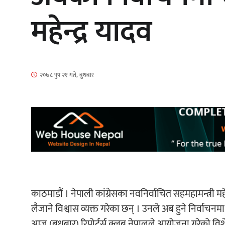
महेन्द्र यादव
‘आइतबारको अफिस’ को परिचर्चा सम्पन्न
२०७८ पुष २१ गते, बुधबार
चलचित्र ‘माया भनेकै यस्तो होला’को शीर्ष
गीत सार्वजनिक
काठमाडौं । नेपाली कांग्रेसका नवनिर्वाचित सहमहामन्त्री मह
लैजाने विश्वास व्यक्त गरेका छन् । उनले अब हुने निर्वाच
आज (बुधबार) रिपोर्टर्स क्लब नेपालले आयोजना गरेको विशेष 