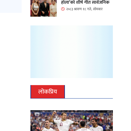
होला’को शीर्ष गीत सार्वजनिक
२०८३ श्रावण १८ गते, सोमबार
लोकप्रिय