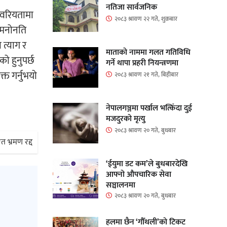
नतिजा सार्वजनिक
ो वरियतामा
२०८३ श्रावण २२ गते, शुक्रबार
ि मनोनति
 त्याग र
माताकाे नाममा गलत गतिविधि
को हुनुपर्छ
गर्ने थापा प्रहरी नियन्त्रणमा
्त गर्नुभयो
२०८३ श्रावण २१ गते, बिहीबार
नेपालगञ्जमा पर्खाल भत्किँदा दुई
मजदुरको मृत्यु
२०८३ श्रावण २० गते, बुधबार
त भ्रमण रद्द
‘ईयुमा डट कम’ले बुधबारदेखि
आफ्नो औपचारिक सेवा
सञ्चालनमा
२०८३ श्रावण २० गते, बुधबार
हलमा छैन ‘गौँथली’को टिकट