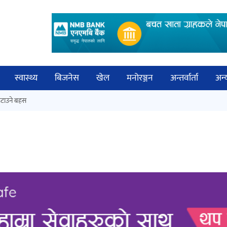
स्वास्थ्य
बिजनेस
खेल
मनोरञ्जन
अन्तर्वार्ता
अन्
विच
टाउने बहस
कक्षा १२ को मौका परीक्षाको नतिजा
बिज्
सार्वजनिक
साह
‘ईयुमा डट कम’ले बुधबारदेखि आफ्नो
औपचारिक सेवा सञ्चालनमा