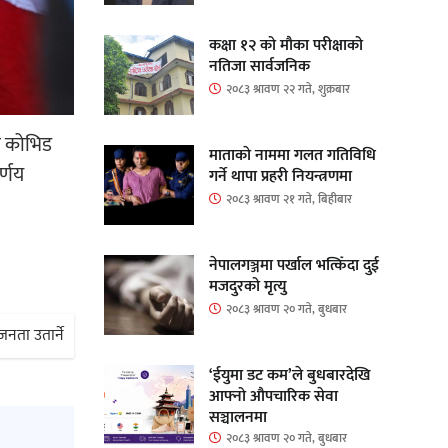
कक्षा १२ को मौका परीक्षाको
नतिजा सार्वजनिक
२०८३ श्रावण २२ गते, शुक्रबार
मण कोभिड
माताकाे नाममा गलत गतिविधि
र्णय
गर्ने थापा प्रहरी नियन्त्रणमा
२०८३ श्रावण २१ गते, बिहीबार
नेपालगञ्जमा पर्खाल भत्किँदा दुई
मजदुरको मृत्यु
२०८३ श्रावण २० गते, बुधबार
ता उतार्ने
‘ईयुमा डट कम’ले बुधबारदेखि
आफ्नो औपचारिक सेवा
सञ्चालनमा
२०८३ श्रावण २० गते, बुधबार