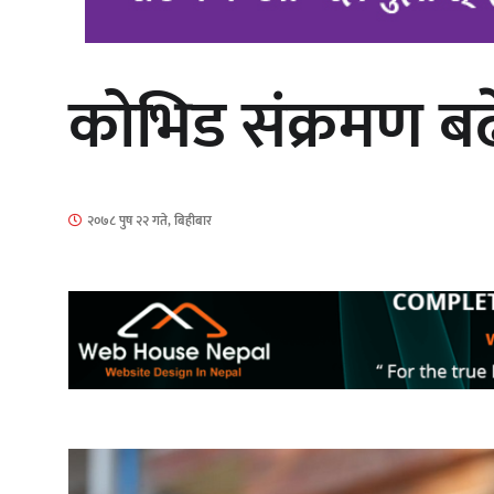
कोभिड संक्रमण बढेप
‘आइतबारको अफिस’ को परिचर्चा सम्पन्न
२०७८ पुष २२ गते, बिहीबार
चलचित्र ‘माया भनेकै यस्तो होला’को शीर्ष
गीत सार्वजनिक