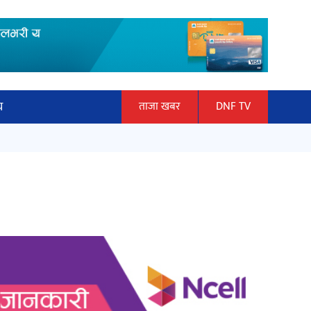
य
ताजा खबर
DNF TV
ार
माताकाे नाममा गलत गतिविधि गर्ने थापा
ञान प्रबिधि
प्रहरी नियन्त्रणमा
ित्य
हलमा छैन ‘गौँथली’को टिकट