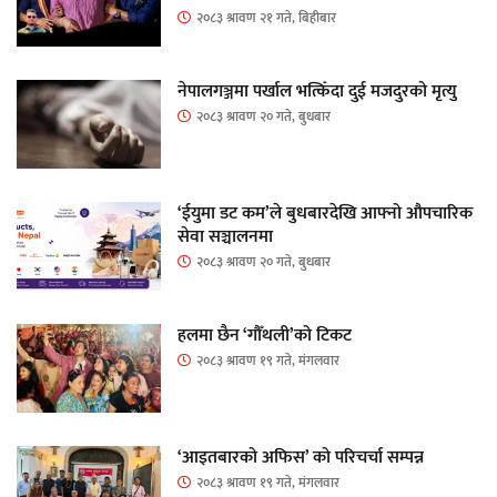
२०८३ श्रावण २१ गते, बिहीबार
नेपालगञ्जमा पर्खाल भत्किँदा दुई मजदुरको मृत्यु
२०८३ श्रावण २० गते, बुधबार
‘ईयुमा डट कम’ले बुधबारदेखि आफ्नो औपचारिक
सेवा सञ्चालनमा
२०८३ श्रावण २० गते, बुधबार
हलमा छैन ‘गौँथली’को टिकट
२०८३ श्रावण १९ गते, मंगलवार
‘आइतबारको अफिस’ को परिचर्चा सम्पन्न
२०८३ श्रावण १९ गते, मंगलवार