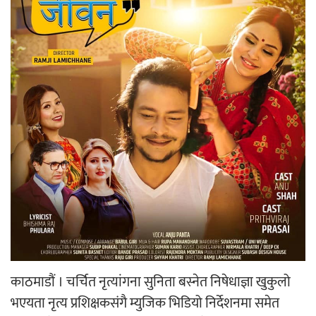
‘ईयुमा डट कम’ले बुधबारदेखि आफ्नो
औपचारिक सेवा सञ्चालनमा
हलमा छैन ‘गौँथली’को टिकट
‘आइतबारको अफिस’ को परिचर्चा सम्पन्न
काठमाडौं । चर्चित नृत्यांगना सुनिता बस्नेत निषेधाज्ञा खुकुलो
भएयता नृत्य प्रशिक्षकसंगै म्युजिक भिडियो निर्देशनमा समेत