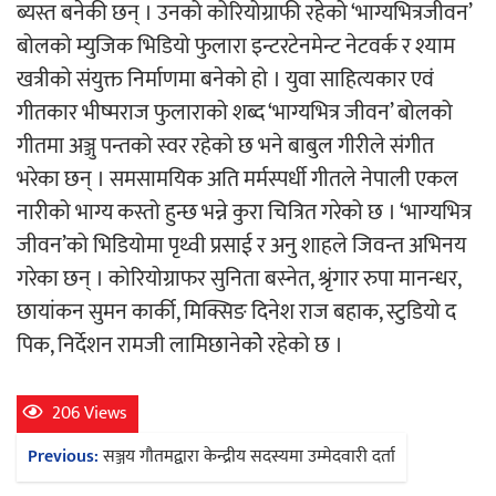
ब्यस्त बनेकी छन् । उनको कोरियोग्राफी रहेको ‘भाग्यभित्रजीवन’
बोलको म्युजिक भिडियो फुलारा इन्टरटेनमेन्ट नेटवर्क र श्याम
अर्जुन चन्द्रको ‘संवेदनाका प्रतिध्वनि’
खत्रीको संयुक्त निर्माणमा बनेको हो । युवा साहित्यकार एवं
मुक्तकसङ्ग्रह लोकार्पण
गीतकार भीष्मराज फुलाराको शब्द ‘भाग्यभित्र जीवन’ बोलको
गीतमा अञ्जु पन्तको स्वर रहेको छ भने बाबुल गीरीले संगीत
भरेका छन् । समसामयिक अति मर्मस्पर्धी गीतले नेपाली एकल
नारीको भाग्य कस्तो हुन्छ भन्ने कुरा चित्रित गरेको छ । ‘भाग्यभित्र
‘दुर्गा’ निर्माण गर्दै सम्राट
जीवन’को भिडियोमा पृथ्वी प्रसाई र अनु शाहले जिवन्त अभिनय
गरेका छन् । कोरियोग्राफर सुनिता बस्नेत, श्रृंगार रुपा मानन्धर,
छायांकन सुमन कार्की, मिक्सिङ दिनेश राज बहाक, स्टुडियो द
पिक, निर्देशन रामजी लामिछानेकोे रहेको छ ।
206 Views
चलचित्र ‘माया भनेकै यस्तो होला’को शीर्ष गीत
Post
सार्वजनिक
Previous:
सञ्जय गौतमद्वारा केन्द्रीय सदस्यमा उम्मेदवारी दर्ता
navigation