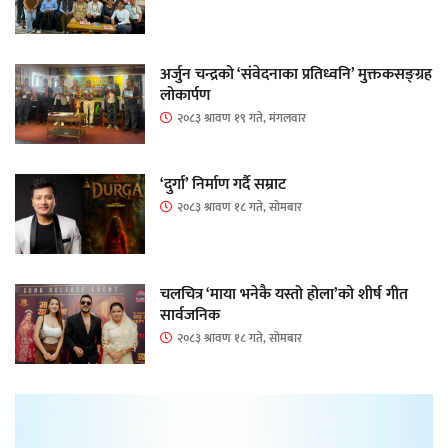
अर्जुन चन्द्रको ‘संवेदनाका प्रतिध्वनि’ मुक्तकसङ्ग्रह
लोकार्पण
२०८३ श्रावण १९ गते, मंगलवार
‘दुर्गा’ निर्माण गर्दै सम्राट
२०८३ श्रावण १८ गते, सोमबार
चलचित्र ‘माया भनेकै यस्तो होला’को शीर्ष गीत
सार्वजनिक
२०८३ श्रावण १८ गते, सोमबार