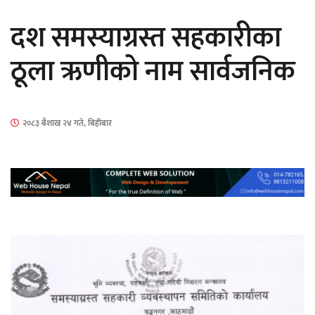
सार्वजनिक
दश समस्याग्रस्त सहकारीका
ठूला ऋणीको नाम सार्वजनिक
माताकाे नाममा गलत गतिविधि गर्ने थापा प्रहरी
२०८३ बैशाख २४ गते, बिहीबार
नियन्त्रणमा
नेपालगञ्जमा पर्खाल भत्किँदा दुई मजदुरको मृत्यु