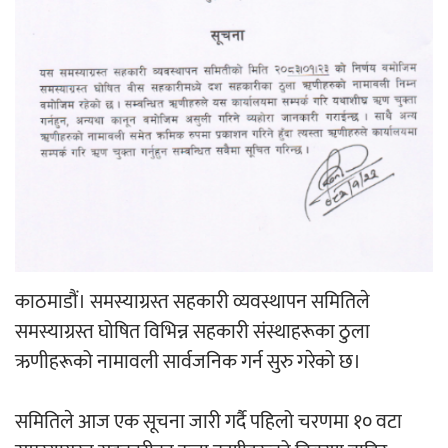
‘ईयुमा डट कम’ले बुधबारदेखि आफ्नो
औपचारिक सेवा सञ्चालनमा
हलमा छैन ‘गौँथली’को टिकट
काठमाडौं। समस्याग्रस्त सहकारी व्यवस्थापन समितिले
समस्याग्रस्त घोषित विभिन्न सहकारी संस्थाहरूका ठुला
‘आइतबारको अफिस’ को परिचर्चा सम्पन्न
ऋणीहरूको नामावली सार्वजनिक गर्न सुरु गरेको छ।
समितिले आज एक सूचना जारी गर्दै पहिलो चरणमा १० वटा