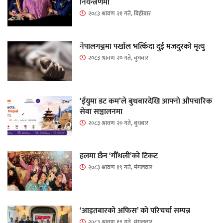
नियन्त्रणमा
२०८३ श्रावण २१ गते, बिहीबार
नेपालगञ्जमा पर्खाल भत्किँदा दुई मजदुरको मृत्यु
२०८३ श्रावण २० गते, बुधबार
‘ईयुमा डट कम’ले बुधबारदेखि आफ्नो औपचारिक
सेवा सञ्चालनमा
२०८३ श्रावण २० गते, बुधबार
हलमा छैन ‘गौँथली’को टिकट
२०८३ श्रावण १९ गते, मंगलवार
‘आइतबारको अफिस’ को परिचर्चा सम्पन्न
२०८३ श्रावण १९ गते, मंगलवार