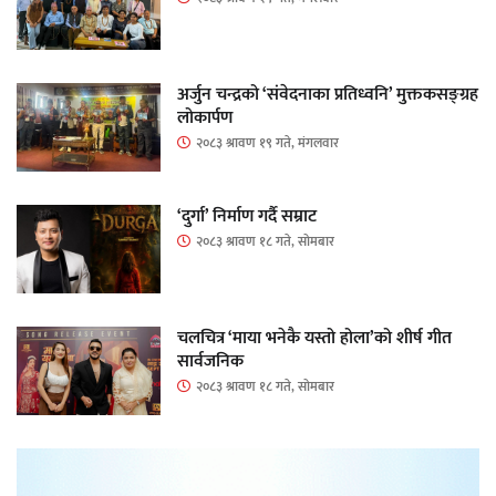
अर्जुन चन्द्रको ‘संवेदनाका प्रतिध्वनि’ मुक्तकसङ्ग्रह
लोकार्पण
२०८३ श्रावण १९ गते, मंगलवार
‘दुर्गा’ निर्माण गर्दै सम्राट
२०८३ श्रावण १८ गते, सोमबार
चलचित्र ‘माया भनेकै यस्तो होला’को शीर्ष गीत
सार्वजनिक
२०८३ श्रावण १८ गते, सोमबार