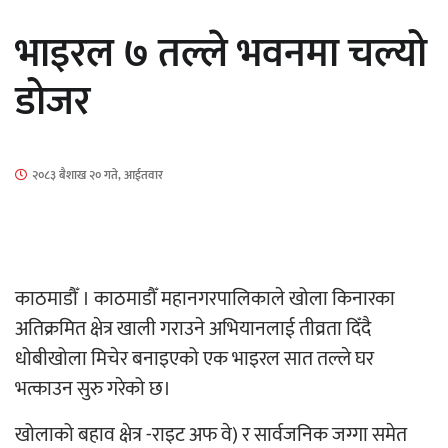
कक्षा १२ को मौका परीक्षाको नतिजा सार्वजनिक
भाइरल ७ तल्ले भवनमा चल्यो
डोजर
माताकाे नाममा गलत गतिविधि गर्ने थापा प्रहरी नि
२०८३ बैशाख २० गते, आईतवार
काठमाडौँ । काठमाडौँ महानगरपालिकाले खोला किनारका
नेपालगञ्जमा पर्खाल भत्किँदा दुई मजदुरको मृत्यु
अतिक्रमित क्षेत्र खाली गराउने अभियानलाई तीव्रता दिँदै
धोबीखोला मिचेर बनाइएको एक भाइरल सात तल्ले घर
भत्काउन सुरु गरेको छ।
खोलाको बहाव क्षेत्र -राइट अफ वे) र सार्वजनिक जग्गा समेत