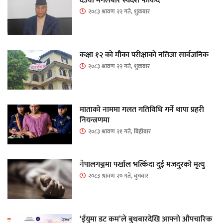
देउवा मंगलबार स्वदेश फर्किंदै
२०८३ श्रावण २२ गते, शुक्रबार
कक्षा १२ को मौका परीक्षाको नतिजा सार्वजनिक
२०८३ श्रावण २२ गते, शुक्रबार
माताकाे नाममा गलत गतिविधि गर्ने थापा प्रहरी
नियन्त्रणमा
२०८३ श्रावण २१ गते, बिहीबार
नेपालगञ्जमा पर्खाल भत्किँदा दुई मजदुरको मृत्यु
२०८३ श्रावण २० गते, बुधबार
‘ईयुमा डट कम’ले बुधबारदेखि आफ्नो औपचारिक