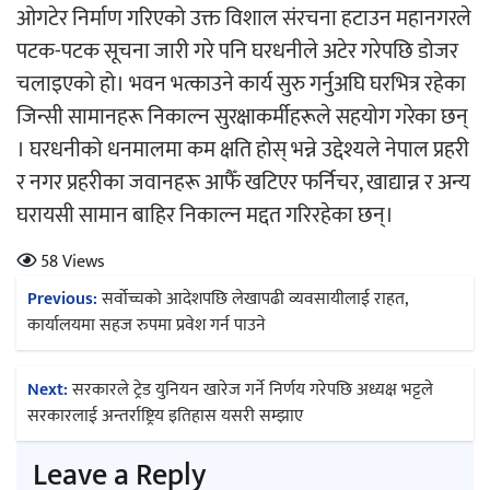
ओगटेर निर्माण गरिएको उक्त विशाल संरचना हटाउन महानगरले
‘ईयुमा डट कम’ले बुधबारदेखि आफ्नो औपचारिक 
पटक-पटक सूचना जारी गरे पनि घरधनीले अटेर गरेपछि डोजर
सञ्चालनमा
चलाइएको हो। भवन भत्काउने कार्य सुरु गर्नुअघि घरभित्र रहेका
जिन्सी सामानहरू निकाल्न सुरक्षाकर्मीहरूले सहयोग गरेका छन्
। घरधनीको धनमालमा कम क्षति होस् भन्ने उद्देश्यले नेपाल प्रहरी
र नगर प्रहरीका जवानहरू आफैँ खटिएर फर्निचर, खाद्यान्न र अन्य
हलमा छैन ‘गौँथली’को टिकट
घरायसी सामान बाहिर निकाल्न मद्दत गरिरहेका छन्।
58 Views
Post
Previous:
सर्वोच्चको आदेशपछि लेखापढी व्यवसायीलाई राहत,
navigation
कार्यालयमा सहज रुपमा प्रवेश गर्न पाउने
‘आइतबारको अफिस’ को परिचर्चा सम्पन्न
Next:
सरकारले ट्रेड युनियन खारेज गर्ने निर्णय गरेपछि अध्यक्ष भट्टले
सरकारलाई अन्तर्राष्ट्रिय इतिहास यसरी सम्झाए
Leave a Reply