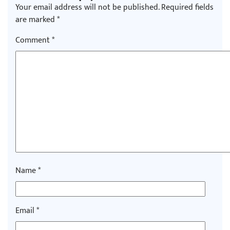
Your email address will not be published.
Required fields
are marked
*
अर्जुन चन्द्रको ‘संवेदनाका प्रतिध्वनि’ मुक्तकसङ्ग्
Comment
*
‘दुर्गा’ निर्माण गर्दै सम्राट
Name
*
चलचित्र ‘माया भनेकै यस्तो होला’को शीर्ष गीत 
Email
*