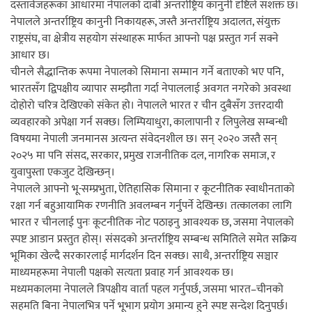
दस्तावेजहरूका आधारमा नेपालको दाबी अन्तर्राष्ट्रिय कानुनी दृष्टिले सशक्त छ।
नेपालले अन्तर्राष्ट्रिय कानुनी निकायहरू, जस्तै अन्तर्राष्ट्रिय अदालत, संयुक्त
राष्ट्रसंघ, वा क्षेत्रीय सहयोग संस्थाहरू मार्फत आफ्नो पक्ष प्रस्तुत गर्न सक्ने
आधार छ।
चीनले सैद्धान्तिक रूपमा नेपालको सिमाना सम्मान गर्ने बताएको भए पनि,
भारतसँग द्विपक्षीय व्यापार सम्झौता गर्दा नेपाललाई अवगत नगरेको अवस्था
दोहोरो चरित्र देखिएको संकेत हो। नेपालले भारत र चीन दुबैसँग उत्तरदायी
व्यवहारको अपेक्षा गर्न सक्छ। लिम्पियाधुरा, कालापानी र लिपुलेख सम्बन्धी
विषयमा नेपाली जनमानस अत्यन्त संवेदनशील छ। सन् २०२० जस्तै सन्
२०२५ मा पनि संसद, सरकार, प्रमुख राजनीतिक दल, नागरिक समाज, र
युवापुस्ता एकजुट देखिन्छन्।
नेपालले आफ्नो भू-सम्प्रभुता, ऐतिहासिक सिमाना र कूटनीतिक स्वाधीनताको
रक्षा गर्न बहुआयामिक रणनीति अवलम्बन गर्नुपर्ने देखिन्छ। तत्कालका लागि
भारत र चीनलाई पुनः कूटनीतिक नोट पठाइनु आवश्यक छ, जसमा नेपालको
स्पष्ट आडान प्रस्तुत होस्। संसदको अन्तर्राष्ट्रिय सम्बन्ध समितिले समेत सक्रिय
भूमिका खेल्दै सरकारलाई मार्गदर्शन दिन सक्छ। साथै, अन्तर्राष्ट्रिय सञ्चार
माध्यमहरूमा नेपाली पक्षको सत्यता प्रवाह गर्न आवश्यक छ।
मध्यमकालमा नेपालले त्रिपक्षीय वार्ता पहल गर्नुपर्छ, जसमा भारत–चीनको
सहमति बिना नेपालभित्र पर्ने भूभाग प्रयोग अमान्य हुने स्पष्ट सन्देश दिनुपर्छ।