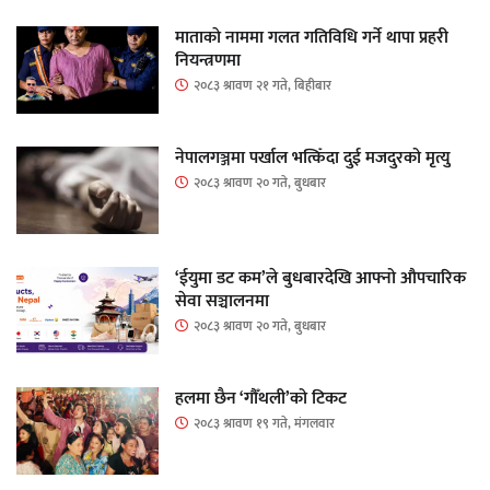
माताकाे नाममा गलत गतिविधि गर्ने थापा प्रहरी
नियन्त्रणमा
२०८३ श्रावण २१ गते, बिहीबार
नेपालगञ्जमा पर्खाल भत्किँदा दुई मजदुरको मृत्यु
२०८३ श्रावण २० गते, बुधबार
‘ईयुमा डट कम’ले बुधबारदेखि आफ्नो औपचारिक
सेवा सञ्चालनमा
२०८३ श्रावण २० गते, बुधबार
हलमा छैन ‘गौँथली’को टिकट
२०८३ श्रावण १९ गते, मंगलवार