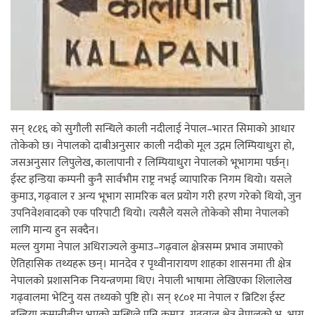
अर्जुन चन्द्रको ‘संवेदनाका प्रतिध्वनि’
मुक्तकसङ्ग्रह लोकार्पण
सन् १८१६ को सुगौली सन्धिले काली नदीलाई नेपाल–भारत सिमाको आधार
तोकेको छ। नेपालको दाबीअनुसार काली नदीको मूल उद्गम लिम्पियाधुरा हो,
‘दुर्गा’ निर्माण गर्दै सम्राट
जसअनुसार लिपुलेख, कालापानी र लिम्पियाधुरा नेपालको भूभागमा पर्छन्।
ईस्ट इन्डिया कम्पनी कुनै सार्वभौम राष्ट्र नभई व्यापारिक निगम थियो। यसले
कुमाउ, गढ्वाल र अन्य भूभाग सामरिक बल प्रयोग गरी हरण गरेको थियो, जुन
उपनिवेशवादको एक परिपाटी थियो। त्यसैले यसले तोकेको सीमा नेपालको
लागि मान्य हुन सक्दैन।
मल्ल युगमा नेपाल अधिराज्यले कुमाउ–गढ्वाल क्षेत्रसम्म प्रभाव जमाएको
चलचित्र ‘माया भनेकै यस्तो होला’को शीर्ष गीत
ऐतिहासिक तथ्यहरू छन्। मानदेव र पृथ्वीनारायण शाहका शासनमा ती क्षेत्र
नेपालको प्रशासनिक नियन्त्रणमा थिए। नेपाली भाषामा लेखिएका शिलालेख
सार्वजनिक
गढ्वालमा भेटिनु यस तथ्यको पुष्टि हो। सन् १८०१ मा नेपाल र ब्रिटिश ईस्ट
इन्डिया कम्पनीबीच भएको सन्धिले पनि कुमाउ–गढ्वाल क्षेत्र नेपालको भू–भाग