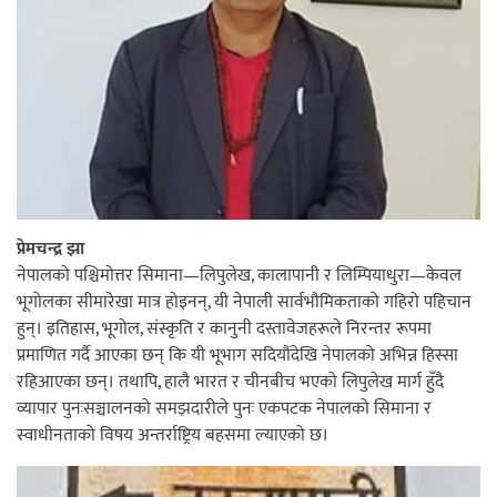
‘ईयुमा डट कम’ले बुधबारदेखि आफ्नो
औपचारिक सेवा सञ्चालनमा
हलमा छैन ‘गौँथली’को टिकट
प्रेमचन्द्र झा
नेपालको पश्चिमोत्तर सिमाना—लिपुलेख, कालापानी र लिम्पियाधुरा—केवल
भूगोलका सीमारेखा मात्र होइनन्, यी नेपाली सार्वभौमिकताको गहिरो पहिचान
हुन्। इतिहास, भूगोल, संस्कृति र कानुनी दस्तावेजहरूले निरन्तर रूपमा
प्रमाणित गर्दै आएका छन् कि यी भूभाग सदियौंदेखि नेपालको अभिन्न हिस्सा
‘आइतबारको अफिस’ को परिचर्चा सम्पन्न
रहिआएका छन्। तथापि, हालै भारत र चीनबीच भएको लिपुलेख मार्ग हुँदै
व्यापार पुनःसञ्चालनको समझदारीले पुनः एकपटक नेपालको सिमाना र
स्वाधीनताको विषय अन्तर्राष्ट्रिय बहसमा ल्याएको छ।