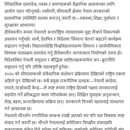
ऐतिहासिक दस्तावेज, नक्सा र प्रमाणहरूको वैज्ञानिक अध्ययनका लागि
आयोग गठन गरिनुपर्छ। त्यसैगरी, सीमावर्ती क्षेत्रमा नेपाल सरकारको
प्रशासनिक उपस्थिति सशक्त बनाउनु जरुरी छ—स्वास्थ्य, शिक्षा, पूर्वाधार र
सुरक्षाका आधारमा।
दीर्घकालीन रूपमा नेपालले अन्तर्राष्ट्रिय न्यायालयमा मुद्दा लैजाने विकल्पको
अध्ययन गर्नुपर्छ। साथै, देशभित्र र विदेशमा ‘सिमाना चेतना’ बढाउने कार्यक्रम
सञ्चालन गर्नुपर्छ। विद्यालयदेखि विश्वविद्यालयसम्म सिमाना र सार्वभौमिकता
विषयक पाठ्यक्रम समावेश गर्नु दीर्घकालीन जागरुकता निर्माणको उपाय हो।
विदेशस्थित नेपाली समुदाय र बौद्धिक व्यक्तित्वहरूमार्फत जन–कूटनीति
सञ्चालन गर्नु पनि उत्तिकै महत्त्वपूर्ण हुनेछ।
२०२० को सीमासम्बन्धी संवैधानिक संशोधन प्रक्रियामा देखिएको राष्ट्रिय एकता
अहिले पुनः देखिएको छ। सबै प्रमुख राजनीतिक दलहरू—नेपाली कांग्रेस,
एमाले, माओवादी केन्द्र—ले स्पष्ट रूपमा राष्ट्रिय हितको पक्षमा सरकारलाई
सहयोग गर्ने प्रतिबद्धता व्यक्त गरिसकेका छन्। शिक्षित युवाहरू अनुसन्धान,
लेख, बहस, अन्तरक्रियामा सक्रिय छन्। सरकारले यिनको पहललाई संस्थागत
गर्न आवश्यक छ।
नेपालले चीनसँग रणनीतिक सम्बन्ध राख्दै आएको भए पनि यस विषयमा स्पष्ट
संवाद गर्न जरुरी छ। चीनले नेपाललाई समेटिकन त्रिपक्षीय संवादप्रति
सकारात्मक संकेत दिने अपेक्षा गर्न सकिन्छ। अर्कातर्फ अमेरिका, युरोपेली संघ,