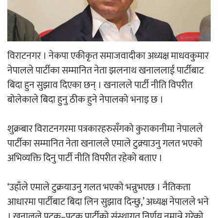
‘ईयुमा डट कम’ले बुधबारदेखि आफ्नो
औपचारिक सेवा सञ्चालनमा
विराटनगर । नेकपा एकीकृत समाजवादीका अध्यक्ष माधवकुमार
नेपालले पार्टीका सम्मानित नेता झलनाथ खनाललाई पार्टीबाट
बिदा हुन सुझाव दिएका छन् । खनालले पार्टी नीति विपरीत
हलमा छैन ‘गौँथली’को टिकट
बोलेकाले बिदा हुनु ठीक हुने नेपालको भनाइ छ ।
शुक्रबार विराटनगरमा पत्रकारहरुसँगको कुराकानीमा नेपालले
पार्टीका सम्मानित नेता खनालले एमाले टुक्र्याउनु गलत भएको
अभिव्यक्ति दिनु पार्टी नीति विपरीत रहेको बताए ।
‘आइतबारको अफिस’ को परिचर्चा सम्पन्न
‘उहाँले एमाले टुक्रयाउनु गलत भएको भन्नुभएछ । नैतिकता
आधारमा पार्टीबाट बिदा लिन सुझाव दिन्छु,’ अध्यक्ष नेपालले भने
। खनालले पटक–पटक पार्टीको संस्थागत निर्णय नमान्ने गरेको