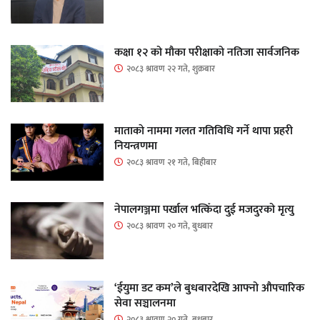
कक्षा १२ को मौका परीक्षाको नतिजा सार्वजनिक
२०८३ श्रावण २२ गते, शुक्रबार
माताकाे नाममा गलत गतिविधि गर्ने थापा प्रहरी
नियन्त्रणमा
२०८३ श्रावण २१ गते, बिहीबार
नेपालगञ्जमा पर्खाल भत्किँदा दुई मजदुरको मृत्यु
२०८३ श्रावण २० गते, बुधबार
‘ईयुमा डट कम’ले बुधबारदेखि आफ्नो औपचारिक
सेवा सञ्चालनमा
२०८३ श्रावण २० गते, बुधबार