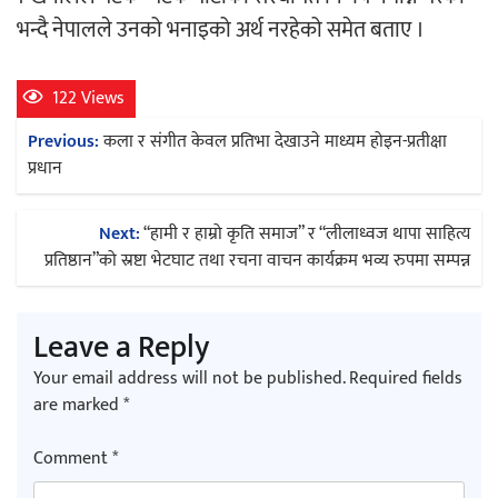
भन्दै नेपालले उनको भनाइको अर्थ नरहेको समेत बताए ।
अर्जुन चन्द्रको ‘संवेदनाका प्रतिध्वनि’
मुक्तकसङ्ग्रह लोकार्पण
122 Views
Post
Previous:
कला र संगीत केवल प्रतिभा देखाउने माध्यम होइन-प्रतीक्षा
navigation
प्रधान
Next:
“हामी र हाम्रो कृति समाज” र “लीलाध्वज थापा साहित्य
‘दुर्गा’ निर्माण गर्दै सम्राट
प्रतिष्ठान”को स्रष्टा भेटघाट तथा रचना वाचन कार्यक्रम भव्य रुपमा सम्पन्न
Leave a Reply
Your email address will not be published.
Required fields
are marked
*
चलचित्र ‘माया भनेकै यस्तो होला’को शीर्ष गीत
सार्वजनिक
Comment
*