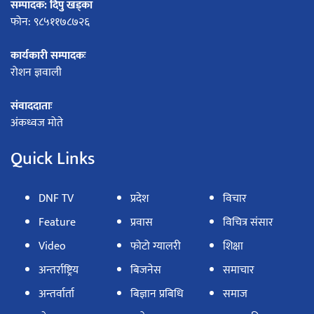
सम्पादक: दिपु खड्का
फोन: ९८५११७८७२६
कार्यकारी सम्पादकः
रोशन ज्ञवाली
संवाददाताः
अंकध्वज मोते
Quick Links
DNF TV
प्रदेश
विचार
Feature
प्रवास
विचित्र संसार
Video
फोटो ग्यालरी
शिक्षा
अन्तर्राष्ट्रिय
बिजनेस
समाचार
अन्तर्वार्ता
बिज्ञान प्रबिधि
समाज