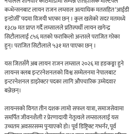
नेपालले शनिवार काठमाडौंमा सम्पन्न ऐतिहासिक मल्टिपल
कन्भेन्सनबाट लायन राजन लम्साल अत्याधिक मतसहित ‘आईडी
अर्जुन चन्द्रको ‘संवेदनाका प्रतिध्वनि’
इन्डोर्सी’ पदमा विजयी भएका छन् । कुल खसेको सदर मतमध्ये
मुक्तकसङ्ग्रह लोकार्पण
१३८७ मत प्राप्त गर्दै लम्सालले प्रतिस्पर्धी लायन खगेन्द्र
सिटौलालाई ८५६ मतको फराकिलो अन्तरले पराजित गरेका
हुन्। पराजित सिटौलाले ५३१ मत पाएका छन् ।
यस जितसँगै अब लायन राजन लम्साल २०२६ मा हङकङ्मा हुने
‘दुर्गा’ निर्माण गर्दै सम्राट
लायन्स क्लब इन्टरनेशनलको विश्व सम्मेलनमा नेपालबाट
इन्टरनेशनल डाइरेक्टर पदका लागि औपचारिक उम्मेदवार
बन्नेछन्।
लायन्सको विगत तीन दशक लामो सफल यात्रा, समाजसेवामा
चलचित्र ‘माया भनेकै यस्तो होला’को शीर्ष गीत
समर्पित जीवनशैली र प्रेरणादायी नेतृत्वले लम्साललाई यस
सार्वजनिक
उच्चतम अवसरसम्म पुर्‍याएको हो। पूर्व डिष्ट्रिक्ट गभर्नर, पूर्व