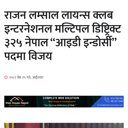
सार्वजनिक
राजन लम्साल लायन्स क्लब
इन्टरनेशनल मल्टिपल डिष्ट्रिक्ट
३२५ नेपाल “आइडी इन्डोर्सी”
माताकाे नाममा गलत गतिविधि गर्ने थापा प्रहरी
पदमा विजय
नियन्त्रणमा
२०८२ जेष्ठ २५ गते, आईतवार
नेपालगञ्जमा पर्खाल भत्किँदा दुई मजदुरको मृत्यु