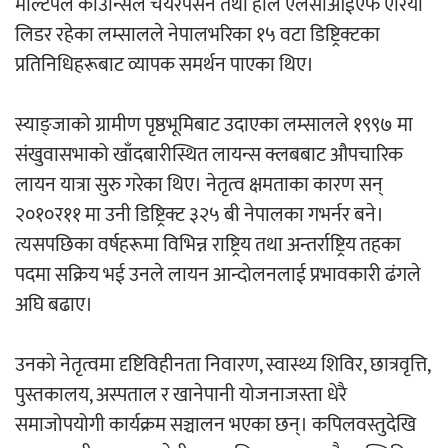
मल्टिपल काउन्सिल चेयरपर्सन तथा हाल एलसीआईएफ एरिया
लिडर रहेका लम्सालले नेपालभरिका १५ वटा डिष्ट्रिक्टका
प्रतिनिधिहरूबाट व्यापक समर्थन पाएका थिए।
स्याङ्जाको ग्रामीण पृष्ठभूमिबाट उदाएका लम्सालले १९९७ मा
संखुवासभाको खाँदबारीस्थित लायन्स क्लबबाट औपचारिक
लायन यात्रा सुरु गरेका थिए। नेतृत्व क्षमताका कारण सन्
२०१०र११ मा उनी डिष्ट्रिक्ट ३२५ बी नेपालका गभर्नर बने।
त्यसपछिका वर्षहरूमा विभिन्न राष्ट्रिय तथा अन्तर्राष्ट्रिय तहका
पदमा सक्रिय भई उनले लायन आन्दोलनलाई प्रभावकारी ढंगले
अघि बढाए।
उनको नेतृत्वमा दृष्टिविहीनता निवारण, स्वास्थ्य शिविर, छात्रवृत्ति,
पुस्तकालय, अस्पताल र खानेपानी योजनाजस्ता धेरै
समाजोपयोगी कार्यक्रम सञ्चालन भएका छन्। कपिलवस्तुदेखि