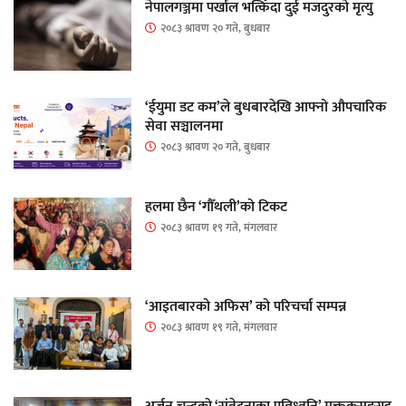
नेपालगञ्जमा पर्खाल भत्किँदा दुई मजदुरको मृत्यु
२०८३ श्रावण २० गते, बुधबार
‘ईयुमा डट कम’ले बुधबारदेखि आफ्नो औपचारिक
सेवा सञ्चालनमा
२०८३ श्रावण २० गते, बुधबार
हलमा छैन ‘गौँथली’को टिकट
२०८३ श्रावण १९ गते, मंगलवार
‘आइतबारको अफिस’ को परिचर्चा सम्पन्न
२०८३ श्रावण १९ गते, मंगलवार