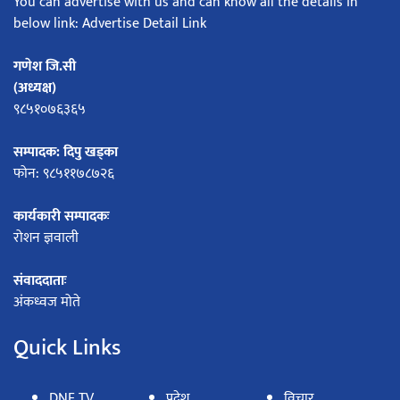
You can advertise with us and can know all the details in
below link: Advertise Detail Link
गणेश जि.सी
(अध्यक्ष)
९८५१०७६३६५
सम्पादक: दिपु खड्का
फोन: ९८५११७८७२६
कार्यकारी सम्पादकः
रोशन ज्ञवाली
संवाददाताः
अंकध्वज मोते
Quick Links
DNF TV
प्रदेश
विचार