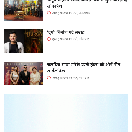
अर्जुन चन्द्रको ‘संवेदनाका प्रतिध्वनि’ मुक्तकसङ्ग्रह
लोकार्पण
२०८३ श्रावण १९ गते, मंगलवार
‘दुर्गा’ निर्माण गर्दै सम्राट
२०८३ श्रावण १८ गते, सोमबार
चलचित्र ‘माया भनेकै यस्तो होला’को शीर्ष गीत
सार्वजनिक
२०८३ श्रावण १८ गते, सोमबार