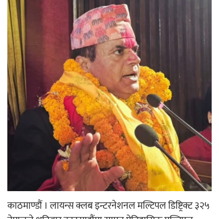
‘ईयुमा डट कम’ले बुधबारदेखि आफ्नो
औपचारिक सेवा सञ्चालनमा
हलमा छैन ‘गौँथली’को टिकट
‘आइतबारको अफिस’ को परिचर्चा सम्पन्न
काठमाण्डौं । लायन्स क्लब इन्टरनेशनल मल्टिपल डिष्ट्रिक्ट ३२५