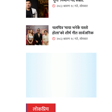
‘दुर्गा’ निर्माण गर्दै सम्राट
२०८३ श्रावण १८ गते, सोमबार
चलचित्र ‘माया भनेकै यस्तो
होला’को शीर्ष गीत सार्वजनिक
२०८३ श्रावण १८ गते, सोमबार
लोकप्रिय