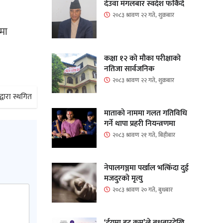
ो
देउवा मंगलबार स्वदेश फर्किंदै
२०८३ श्रावण २२ गते, शुक्रबार
मा
कक्षा १२ को मौका परीक्षाको
नतिजा सार्वजनिक
२०८३ श्रावण २२ गते, शुक्रबार
्वारा स्थगित
माताकाे नाममा गलत गतिविधि
गर्ने थापा प्रहरी नियन्त्रणमा
२०८३ श्रावण २१ गते, बिहीबार
नेपालगञ्जमा पर्खाल भत्किँदा दुई
मजदुरको मृत्यु
२०८३ श्रावण २० गते, बुधबार
‘ईयुमा डट कम’ले बुधबारदेखि