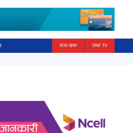
य
ताजा खबर
DNF TV
ार
माताकाे नाममा गलत गतिविधि गर्ने थापा
ञान प्रबिधि
प्रहरी नियन्त्रणमा
ित्य
हलमा छैन ‘गौँथली’को टिकट