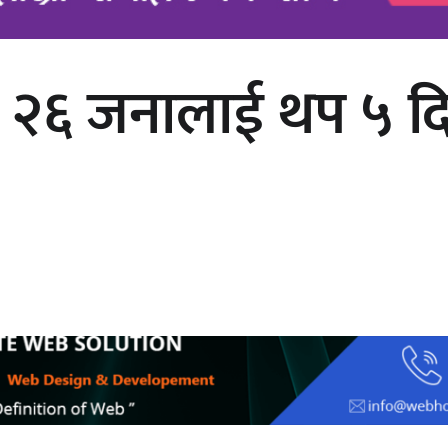
यत २६ जनालाई थप ५ द
अर्जुन चन्द्रको ‘संवेदनाका प्रतिध्वनि’
मुक्तकसङ्ग्रह लोकार्पण