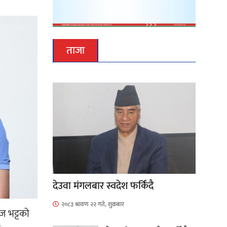
ताजा
देउवा मंगलबार स्वदेश फर्किंदै
२०८३ श्रावण २२ गते, शुक्रबार
ज भट्टको