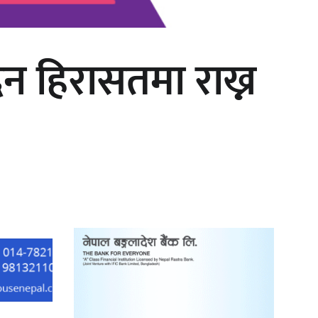
िन हिरासतमा राख्न
‘दुर्गा’ निर्माण गर्दै सम्राट