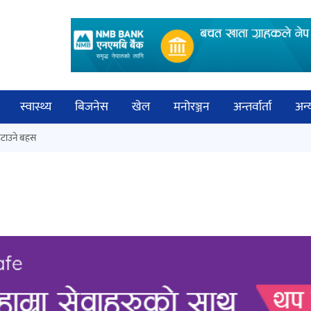
स्वास्थ्य
बिजनेस
खेल
मनोरञ्जन
अन्तर्वार्ता
अन्
विच
टाउने बहस
कक्षा १२ को मौका परीक्षाको नतिजा
बिज्
सार्वजनिक
साह
‘ईयुमा डट कम’ले बुधबारदेखि आफ्नो
औपचारिक सेवा सञ्चालनमा