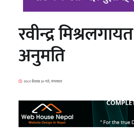
रवीन्द्र मिश्रलगा
‘आइतबारको अफिस’ को परिचर्चा सम्पन्न
अनुमति
चलचित्र ‘माया भनेकै यस्तो होला’को शीर्ष
२०८२ बैशाख ३० गते, मंगलवार
गीत सार्वजनिक