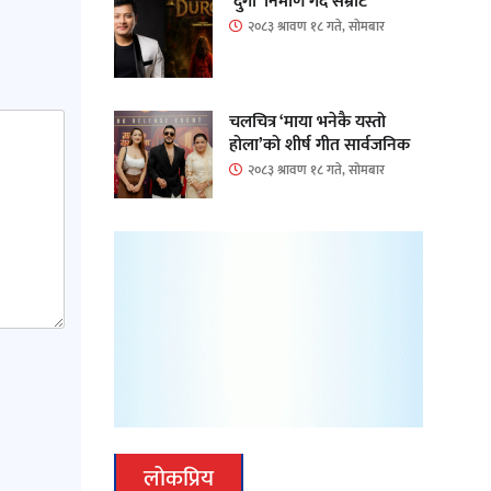
‘दुर्गा’ निर्माण गर्दै सम्राट
२०८३ श्रावण १८ गते, सोमबार
चलचित्र ‘माया भनेकै यस्तो
होला’को शीर्ष गीत सार्वजनिक
२०८३ श्रावण १८ गते, सोमबार
लोकप्रिय