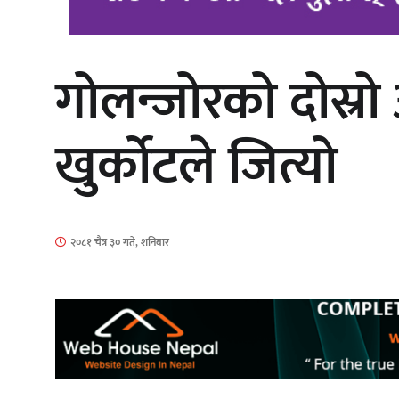
गोलन्जोरको दोस्रो
‘आइतबारको अफिस’ को परिचर्चा सम्पन्न
खुर्कोटले जित्यो
चलचित्र ‘माया भनेकै यस्तो होला’को शीर्ष
२०८१ चैत्र ३० गते, शनिबार
गीत सार्वजनिक