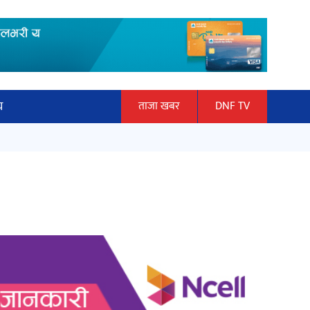
य
ताजा खबर
DNF TV
ार
माताकाे नाममा गलत गतिविधि गर्ने थापा
ञान प्रबिधि
प्रहरी नियन्त्रणमा
ित्य
हलमा छैन ‘गौँथली’को टिकट