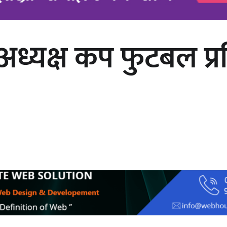
 अध्यक्ष कप फुटबल प्
अर्जुन चन्द्रको ‘संवेदनाका प्रतिध्वनि’
मुक्तकसङ्ग्रह लोकार्पण