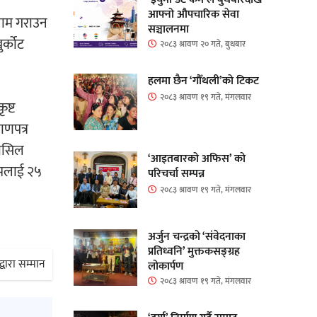
आफ्नो औपचारिक सेवा
नाम गराउन
सञ्चालनमा
ुर्कोट
२०८३ श्रावण २० गते, बुधबार
हलमा छैन ‘गौँथली’को टिकट
२०८३ श्रावण १९ गते, मंगलवार
ृष्ट
ाणपत्र
हासिल
‘आइतबारको अफिस’ को
िमलाई २५
परिचर्चा सम्पन्न
२०८३ श्रावण १९ गते, मंगलवार
अर्जुन चन्द्रको ‘संवेदनाका
प्रतिध्वनि’ मुक्तकसङ्ग्रह
वारा सम्मान
लोकार्पण
२०८३ श्रावण १९ गते, मंगलवार