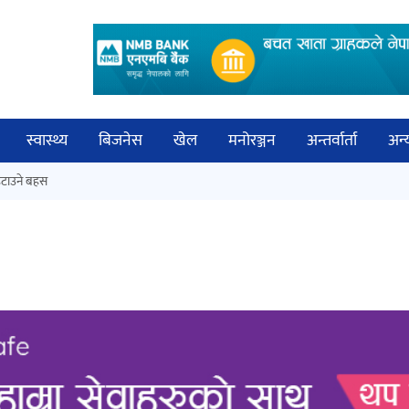
स्वास्थ्य
बिजनेस
खेल
मनोरञ्जन
अन्तर्वार्ता
अन्
विच
टाउने बहस
कक्षा १२ को मौका परीक्षाको नतिजा
बिज्
सार्वजनिक
साह
‘ईयुमा डट कम’ले बुधबारदेखि आफ्नो
औपचारिक सेवा सञ्चालनमा