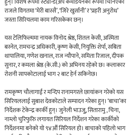
हुन्। विशेष रूपमा स्ट्यान्ड(अप कमेडियनका रूपमा चिनिएका
‘ईयुमा डट कम’ले बुधबारदेखि आफ्नो
राजले विगतमा ‘मेरी बास्सै’, ‘जिरे खुर्सानी’ र ‘प्रहरी अनुरोध’
औपचारिक सेवा सञ्चालनमा
जस्ता सिरियलमा काम गरिसकेका छन्।
यस टेलिफिल्ममा नायक विनोद श्रेष्ठ, शितल केसी, अस्मिता
बस्नेत, रामचन्द्र अधिकारी, कृष्ण केसी, नियुक्ति शेर्पा, सबिता
हलमा छैन ‘गौँथली’को टिकट
थापालिया, गणेश खनाल, राज न्यौपाने, समिता रिजाल, दीपक
सुनार, र कमला श्रेष्ठ (के.सी.) को अभिनय रहेको छ। कलाकार
रोशनी सापकोटालाई भाग २ बाट हेर्न सकिनेछ।
रामकृष्ण चौलागाईं र मन्दिप रानामगरले छायांकन गरेको यस
सिरियललाई सुबाश देवकोटाले सम्पादन गरेका हुन्। ‘बाचा’का
‘आइतबारको अफिस’ को परिचर्चा सम्पन्न
निर्देशक टेकेन्द्र कार्की हुन्। जुनेली भाउजुु, सितारामु , चिना,
नाम्लो चुरिफुरिु लगायत सिरियल निर्देशन गरेका कार्कीको
निर्देशनमा बनेको यो ९४औं सिरियल हो। बाचाको पहिलो भाग