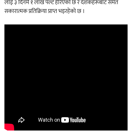
लाई ३ दिनमै १ लाख पल्ट हेरिएको छ र दर्शकहरूबाट समेत
सकारात्मक प्रतिक्रिया प्राप्त भइरहेको छ ।
अर्जुन चन्द्रको ‘संवेदनाका प्रतिध्वनि’
मुक्तकसङ्ग्रह लोकार्पण
‘दुर्गा’ निर्माण गर्दै सम्राट
चलचित्र ‘माया भनेकै यस्तो होला’को शीर्ष गीत
सार्वजनिक