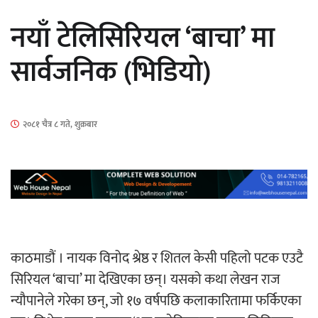
सार्वजनिक
नयाँ टेलिसिरियल ‘बाचा’ मा
सार्वजनिक (भिडियो)
माताकाे नाममा गलत गतिविधि गर्ने थापा प्रहरी
२०८१ चैत्र ८ गते, शुक्रबार
नियन्त्रणमा
नेपालगञ्जमा पर्खाल भत्किँदा दुई मजदुरको मृत्यु
काठमाडौं । नायक विनोद श्रेष्ठ र शितल केसी पहिलो पटक एउटै
सिरियल ‘बाचा’ मा देखिएका छन्। यसको कथा लेखन राज
न्यौपानेले गरेका छन्, जो १७ वर्षपछि कलाकारितामा फर्किएका