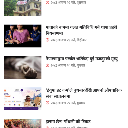
२०८३ श्रावण २२ गते, शुक्रबार
माताकाे नाममा गलत गतिविधि गर्ने थापा प्रहरी
नियन्त्रणमा
२०८३ श्रावण २१ गते, बिहीबार
नेपालगञ्जमा पर्खाल भत्किँदा दुई मजदुरको मृत्यु
२०८३ श्रावण २० गते, बुधबार
‘ईयुमा डट कम’ले बुधबारदेखि आफ्नो औपचारिक
सेवा सञ्चालनमा
२०८३ श्रावण २० गते, बुधबार
हलमा छैन ‘गौँथली’को टिकट