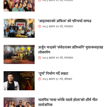
२०८३ श्रावण १९ गते, मंगलवार
‘आइतबारको अफिस’ को परिचर्चा सम्पन्न
२०८३ श्रावण १९ गते, मंगलवार
अर्जुन चन्द्रको ‘संवेदनाका प्रतिध्वनि’ मुक्तकसङ्ग्रह
लोकार्पण
२०८३ श्रावण १९ गते, मंगलवार
‘दुर्गा’ निर्माण गर्दै सम्राट
२०८३ श्रावण १८ गते, सोमबार
चलचित्र ‘माया भनेकै यस्तो होला’को शीर्ष गीत
सार्वजनिक