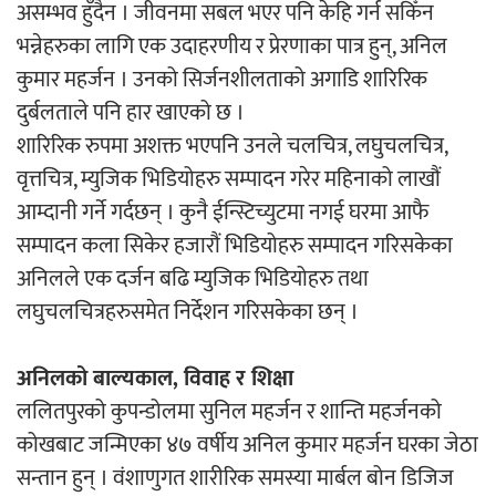
असम्भव हुँदैन । जीवनमा सबल भएर पनि केहि गर्न सकिँन
भन्नेहरुका लागि एक उदाहरणीय र प्रेरणाका पात्र हुन्, अनिल
कुमार महर्जन । उनको सिर्जनशीलताको अगाडि शारिरिक
‘दुर्गा’ निर्माण गर्दै सम्राट
दुर्बलताले पनि हार खाएको छ ।
शारिरिक रुपमा अशक्त भएपनि उनले चलचित्र, लघुचलचित्र,
वृत्तचित्र, म्युजिक भिडियोहरु सम्पादन गरेर महिनाको लाखौं
आम्दानी गर्ने गर्दछन् । कुनै ईन्स्टिच्युटमा नगई घरमा आफै
सम्पादन कला सिकेर हजारौं भिडियोहरु सम्पादन गरिसकेका
अनिलले एक दर्जन बढि म्युजिक भिडियोहरु तथा
चलचित्र ‘माया भनेकै यस्तो होला’को शीर्ष गीत
लघुचलचित्रहरुसमेत निर्देशन गरिसकेका छन् ।
सार्वजनिक
अनिलको बाल्यकाल, विवाह र शिक्षा
ललितपुरको कुपन्डोलमा सुनिल महर्जन र शान्ति महर्जनको
कोखबाट जन्मिएका ४७ वर्षीय अनिल कुमार महर्जन घरका जेठा
काठमाडौं युथ कन्क्लेभ २०२६ भव्यताका साथ
सन्तान हुन् । वंशाणुगत शारीरिक समस्या मार्बल बोन डिजिज
सम्पन्न