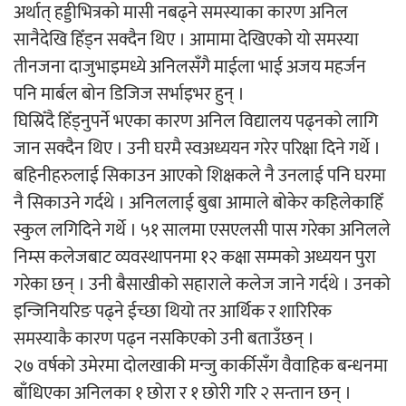
अर्थात् हड्डीभित्रको मासी नबढ्ने समस्याका कारण अनिल
सानैदेखि हिँड्न सक्दैन थिए । आमामा देखिएको यो समस्या
तीनजना दाजुभाइमध्ये अनिलसँगै माईला भाई अजय महर्जन
पनि मार्बल बोन डिजिज सर्भाइभर हुन् ।
गीति एल्बम ‘जागृति’ लोकार्पण
घिस्रिँदै हिँड्नुपर्ने भएका कारण अनिल विद्यालय पढ्नको लागि
जान सक्दैन थिए । उनी घरमै स्वअध्ययन गरेर परिक्षा दिने गर्थे ।
बहिनीहरुलाई सिकाउन आएको शिक्षकले नै उनलाई पनि घरमा
नै सिकाउने गर्दथे । अनिललाई बुबा आमाले बोकेर कहिलेकाहिँ
स्कुल लगिदिने गर्थे । ५१ सालमा एसएलसी पास गरेका अनिलले
निम्स कलेजबाट व्यवस्थापनमा १२ कक्षा सम्मको अध्ययन पुरा
सिरानचोक गाउँपालिका पूर्व अध्यक्ष गुरुङलाई
गरेका छन् । उनी बैसाखीको सहाराले कलेज जाने गर्दथे । उनको
सम्मान
इन्जिनियरिङ पढ्ने ईच्छा थियो तर आर्थिक र शारिरिक
समस्याकै कारण पढ्न नसकिएको उनी बताउँछन् ।
२७ वर्षको उमेरमा दोलखाकी मन्जु कार्कीसँग वैवाहिक बन्धनमा
बाँधिएका अनिलका १ छोरा र १ छोरी गरि २ सन्तान छन् ।