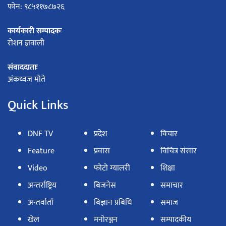
फोन: ९८५११७८७२६
कार्यकारी सम्पादकः
रोशन ज्ञवाली
संवाददाताः
अंकध्वज मोते
Quick Links
DNF TV
प्रदेश
विचार
Feature
प्रवास
विचित्र संसार
Video
फोटो ग्यालरी
शिक्षा
अन्तर्राष्ट्रिय
बिजनेस
समाचार
अन्तर्वार्ता
बिज्ञान प्रबिधि
समाज
खेल
मनोरञ्जन
सम्पादकीय