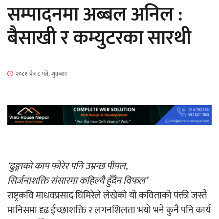
सम्पादनमा अब्बल अनिल :
बैसाखी र कम्युटरका सारथी
हलमा छैन ‘गौँथली’को टिकट
२०८१ चैत्र ८ गते, शुक्रबार
‘आइतबारको अफिस’ को परिचर्चा सम्पन्न
‘ढुङ्गाको काप फोरेर पनि उम्रन्छ पीपल,
सिर्जनाशक्ति संसारमा कहिल्यै हुँदैन विफल’
अर्जुन चन्द्रको ‘संवेदनाका प्रतिध्वनि’
राष्ट्रकवि माधवप्रसाद घिमिरेले लेखेको यो कविताको पंक्ती जस्तै
मुक्तकसङ्ग्रह लोकार्पण
मानिसमा दृढ ईच्छाशक्ति र लगनशिलता भयो भने कुनै पनि कार्य