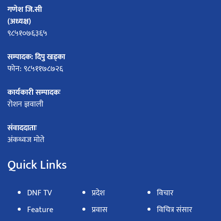
गणेश जि.सी
(अध्यक्ष)
९८५१०७६३६५
सम्पादक: दिपु खड्का
फोन: ९८५११७८७२६
कार्यकारी सम्पादकः
रोशन ज्ञवाली
संवाददाताः
अंकध्वज मोते
Quick Links
DNF TV
प्रदेश
विचार
Feature
प्रवास
विचित्र संसार