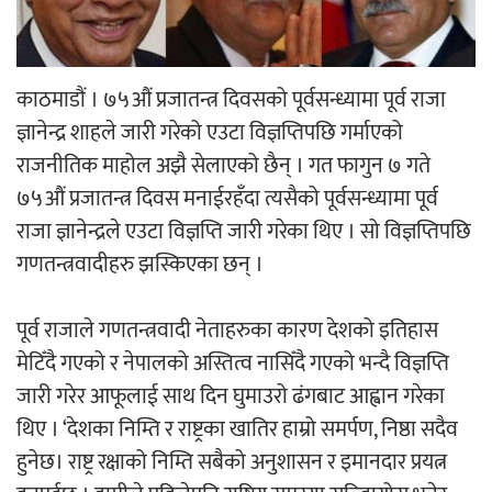
‘ईयुमा डट कम’ले बुधबारदेखि आफ्नो
औपचारिक सेवा सञ्चालनमा
काठमाडौं । ७५औं प्रजातन्त्र दिवसको पूर्वसन्ध्यामा पूर्व राजा
ज्ञानेन्द्र शाहले जारी गरेको एउटा विज्ञप्तिपछि गर्माएको
राजनीतिक माहोल अझै सेलाएको छैन् । गत फागुन ७ गते
७५औं प्रजातन्त्र दिवस मनाईरहँदा त्यसैको पूर्वसन्ध्यामा पूर्व
हलमा छैन ‘गौँथली’को टिकट
राजा ज्ञानेन्द्रले एउटा विज्ञप्ति जारी गरेका थिए । सो विज्ञप्तिपछि
गणतन्त्रवादीहरु झस्किएका छन् ।
पूर्व राजाले गणतन्त्रवादी नेताहरुका कारण देशको इतिहास
मेटिँदै गएको र नेपालको अस्तित्व नासिँदै गएको भन्दै विज्ञप्ति
‘आइतबारको अफिस’ को परिचर्चा सम्पन्न
जारी गरेर आफूलाई साथ दिन घुमाउरो ढंगबाट आह्वान गरेका
थिए । ‘देशका निम्ति र राष्ट्रका खातिर हाम्रो समर्पण, निष्ठा सदैव
हुनेछ। राष्ट्र रक्षाको निम्ति सबैको अनुशासन र इमानदार प्रयत्न