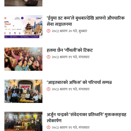
‘ईयुमा डट कम’ले बुधबारदेखि आफ्नो औपचारिक
सेवा सञ्चालनमा
२०८३ श्रावण २० गते, बुधबार
हलमा छैन ‘गौँथली’को टिकट
२०८३ श्रावण १९ गते, मंगलवार
‘आइतबारको अफिस’ को परिचर्चा सम्पन्न
२०८३ श्रावण १९ गते, मंगलवार
अर्जुन चन्द्रको ‘संवेदनाका प्रतिध्वनि’ मुक्तकसङ्ग्रह
लोकार्पण
२०८३ श्रावण १९ गते, मंगलवार