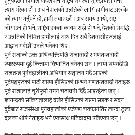
हुनुपर्दछ । हामीले पहिलेपनि राष्ट्रिय समस्या सुल्झियोस भनेर
त्याग गरेका हौं । अब नेपालको उन्नतिको लागि हामीबाट अरु के
अर्जुन चन्द्रको ‘संवेदनाका प्रतिध्वनि’
को त्याग गर्नुपर्ने हो, हामी तयार छौं । अब समय आयो, राष्ट्र
मुक्तकसङ्ग्रह लोकार्पण
जोगाउन हो भने, राष्ट्रिय एकता कायम राख्ने हो भने, देशको समृद्धि
र उन्नतिको निमित्त हामीलाई साथ दिन सबै देशवासीहरुलाई
आह्वान गर्दछौं’ उनले भनेका थिए ।
पूर्व राजाको उक्त अभिव्यक्तिपछि राजावादी र गणतन्त्रवादी
स्पष्टरुपमा दुई कित्तामा विभाजित बनेका छन् । लामो समयदेखि
‘दुर्गा’ निर्माण गर्दै सम्राट
राजतन्त्र पुर्नवहालीको अभियान सञ्चालन गर्दै आएको
पूर्वपञ्चहरुको पार्टी राप्रपा हौसिएको छ भने गणतन्त्रवादी नेताहरु
पूर्व राजालाई चुरीफुरी नगर्न चेतावनी दिँदै आइरहेका छन् ।
ज्ञानेन्द्रको सक्रियतालाई देखेर हौसिएको राप्रपा सडक र सदन
दुवैबाट राजसंस्था पुर्नवहालीको एजेण्डा चर्काउनेतिर लाग्दा ठूला
चलचित्र ‘माया भनेकै यस्तो होला’को शीर्ष गीत
दलका शीर्ष नेताहरु भने एकसाथ प्रतिवादमा उत्रिएका छन् ।
सार्वजनिक