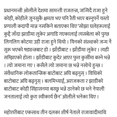
प्रधानमन्त्री ओलीले देशमा सामन्ती राजतन्त्र, जन्मिदै राजा हुने
कोही, कोहीले जुनसुकै क्षमता भए पनि रैती भएर बस्नुपर्ने यस्तो
प्रणाली कदापी मान्न नसकिने बताएका थिए ‘सोझा घलेहरूलाई
कुद्दै जाँदा झाडीमा लुकेर अगाडि गएकालाई त्यसबेला को पुग्छ
लिगलिग कोटमा उही राजा हुने थियो । यिनको संस्थाको जन्म नै
सुरू भएको षड्यन्त्रबाट हो । झाँडीबाट । झाँडीमा लुकेर । त्यही
सम्झिएको होला । झाँडीबाट कुदेर आएर फुत्त कुर्सीमा बस्ने भन्ने
। त्यो जमाना गए । कसैले त्यो जमाना छ भन्ने नसोचे हुन्छ ।
संवैधानिक लोकतान्त्रिक बाटोबाट अघि बढ्नुस् । विधिको
बाटोबाट अघि बढ्नुस् । बलमिच्याईं, अराजकता र झाडीको
बाटोबाट कोही सिंहासनमा बस्छु भन्ने ठानेको छ भने नेपाली
जनतालाई त्यो कुरा स्वीकार्य छैन’ ओलीले भनेका थिए ।
महोत्तरीबाट एकसाथ तीन दलका शीर्ष नेताले राजावादीमाथि