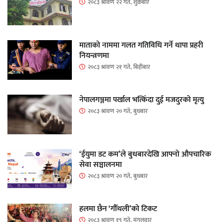
२०८३ श्रावण २२ गते, शुक्रबार
माताकाे नाममा गलत गतिविधि गर्ने थापा प्रहरी
नियन्त्रणमा
२०८३ श्रावण २१ गते, बिहीबार
नेपालगञ्जमा पर्खाल भत्किँदा दुई मजदुरको मृत्यु
२०८३ श्रावण २० गते, बुधबार
‘ईयुमा डट कम’ले बुधबारदेखि आफ्नो औपचारिक
सेवा सञ्चालनमा
२०८३ श्रावण २० गते, बुधबार
हलमा छैन ‘गौँथली’को टिकट
२०८३ श्रावण १९ गते, मंगलवार