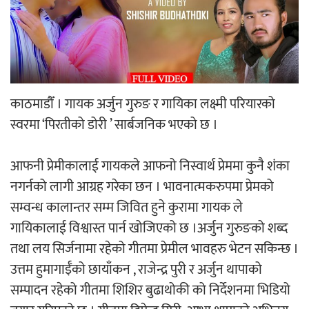
‘ईयुमा डट कम’ले बुधबारदेखि आफ्नो
औपचारिक सेवा सञ्चालनमा
काठमाडौँ । गायक अर्जुन गुरुङ र गायिका लक्ष्मी परियारको
स्वरमा ‘पिरतीको डोरी ’ सार्बजनिक भएको छ ।
हलमा छैन ‘गौँथली’को टिकट
आफनी प्रेमीकालाई गायकले आफनो निस्वार्थ प्रेममा कुनै शंका
नगर्नको लागी आग्रह गरेका छन । भावनात्मकरुपमा प्रेमको
सम्वन्ध कालान्तर सम्म जिवित हुने कुरामा गायक ले
गायिकालाई विश्वास्त पार्न खोजिएको छ ।अर्जुन गुरुङको शब्द
‘आइतबारको अफिस’ को परिचर्चा सम्पन्न
तथा लय सिर्जनामा रहेको गीतमा प्रेमील भावहरु भेटन सकिन्छ ।
उत्तम हुमागाईँको छायाँकन , राजेन्द्र पुरी र अर्जुन थापाको
सम्पादन रहेको गीतमा शिशिर बुढाथोकी को निर्देशनमा भिडियो