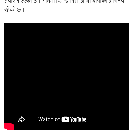
तयार गरिएको छ । गीतमा दिपेन्द्र गिरी ,आभा थापाको अभिनय
रहेको छ ।
अर्जुन चन्द्रको ‘संवेदनाका प्रतिध्वनि’
मुक्तकसङ्ग्रह लोकार्पण
‘दुर्गा’ निर्माण गर्दै सम्राट
चलचित्र ‘माया भनेकै यस्तो होला’को शीर्ष गीत
सार्वजनिक