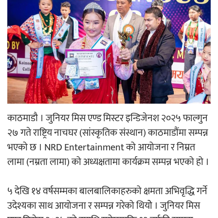
‘ईयुमा डट कम’ले बुधबारदेखि आफ्नो
औपचारिक सेवा सञ्चालनमा
हलमा छैन ‘गौँथली’को टिकट
काठमाडौ । जुनियर मिस एण्ड मिस्टर इन्डिजेनश २०२५ फाल्गुन
२७ गते राष्ट्रिय नाचघर (सांस्कृतिक संस्थान) काठमाडौंमा सम्पन्न
भएको छ । NRD Entertainment को आयोजना र निम्रत
लामा (नम्रता लामा) को अध्यक्षतामा कार्यक्रम सम्पन्न भएको हो ।
‘आइतबारको अफिस’ को परिचर्चा सम्पन्न
५ देखि १४ वर्षसम्मका बालबालिकाहरुको क्षमता अभिवृद्धि गर्ने
उदेश्यका साथ आयोजना र सम्पन्न गरेको थियोे । जुनियर मिस