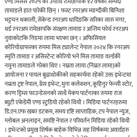
एण्ड मिसेस २०२५ को उपाधि रामेछापकि १२ वर्षकी सम्पदा
तामाङले हात पारेकी छिन् । फस्ट रनरअप म्याग्दीकी बिनिशा
अर्जुन चन्द्रको ‘संवेदनाका प्रतिध्वनि’
भट्टचन थकाली, सेकेन्ड रनरअप धादिङकि सरिका सारु मगर,
मुक्तकसङ्ग्रह लोकार्पण
थर्ड रनरअप रामेछापकि संरक्षण तामाङ र अन्तिम फोर्थ रनरअप
नुवाकोटकि निङमा लामा भएका छन् । अफिसियल
कोरियोग्राफरका रुपमा मिस ट्यालेन्ट नेपाल २०२४ कि रनरअप
स्मृति तामाङ र असिस्टेन्ट कोरियो भने मिस तामाङ वर्ल्डकी
नमुना तामाङले गरेका थिए । नम्रता लामा (निम्रत लामा)को
‘दुर्गा’ निर्माण गर्दै सम्राट
आयोजना र पायल बुढाथोकीको सहकार्यमा रहेको उक्त इभेन्टमा
नम्रता ट्रष्ट नेपाल, ग्रेस इभेन्ट, मुना कलेक्शन, कूहिनुर फेन्सी स्टोर,
करण ड्रिम्स फाउन्डेसनको साथै मेकप पार्टनरका रुपमा राज
ब्युटी एकेडेमी एण्ड स्टुडियो रहेको थियोे । मिडिया पार्टनरहरुमा
डि.एन.एफ खबर डटकम, समय दृष्टि साप्ताहिक, टप नेपाल न्युज,
चलचित्र ‘माया भनेकै यस्तो होला’को शीर्ष गीत
ग्लोबल अनलाइन, समष्टि नेपाल र परिवर्तन मिडिया रहेको थियोे
सार्वजनिक
। इभेन्टको प्रमुख शिर्षक बाहेक विभिन्न सह शिर्षकमा अवार्डहरु