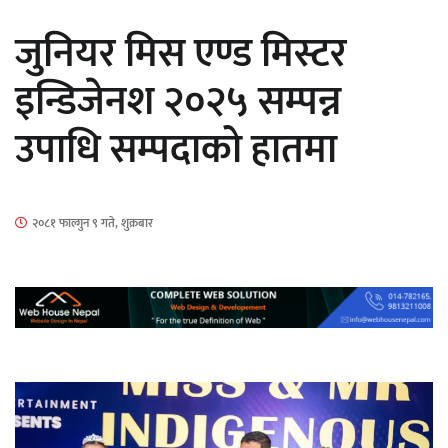
सार्वजनिक
जुनियर मिस एण्ड मिस्टर
इन्डिजेनश २०२५ सम्पन्न
उपाधि सम्पदाको हातमा
माताकाे नाममा गलत गतिविधि गर्ने थापा प्रहरी
नियन्त्रणमा
२०८१ फाल्गुन ९ गते, शुक्रबार
नेपालगञ्जमा पर्खाल भत्किँदा दुई मजदुरको मृत्यु