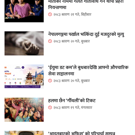
माताकाे नाममा गलत गतिविधि गर्ने थापा प्रहरी
नियन्त्रणमा
२०८३ श्रावण २१ गते, बिहीबार
नेपालगञ्जमा पर्खाल भत्किँदा दुई मजदुरको मृत्यु
२०८३ श्रावण २० गते, बुधबार
‘ईयुमा डट कम’ले बुधबारदेखि आफ्नो औपचारिक
सेवा सञ्चालनमा
२०८३ श्रावण २० गते, बुधबार
हलमा छैन ‘गौँथली’को टिकट
२०८३ श्रावण १९ गते, मंगलवार
‘आइतबारको अफिस’ को परिचर्चा सम्पन्न