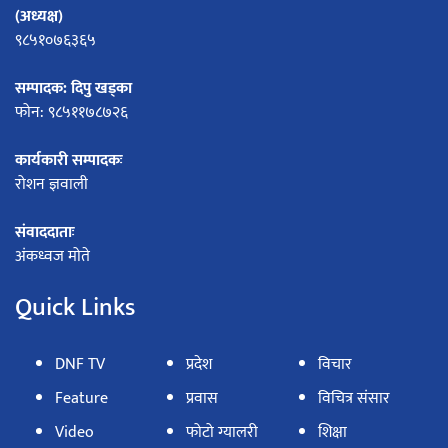
(अध्यक्ष)
९८५१०७६३६५
सम्पादक: दिपु खड्का
फोन: ९८५११७८७२६
कार्यकारी सम्पादकः
रोशन ज्ञवाली
संवाददाताः
अंकध्वज मोते
Quick Links
DNF TV
प्रदेश
विचार
Feature
प्रवास
विचित्र संसार
Video
फोटो ग्यालरी
शिक्षा