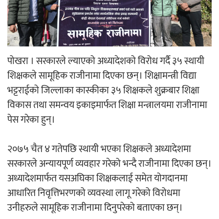
‘ईयुमा डट कम’ले बुधबारदेखि आफ्नो
औपचारिक सेवा सञ्चालनमा
पोखरा । सरकारले ल्याएको अध्यादेशको विरोध गर्दै ३५ स्थायी
शिक्षकले सामूहिक राजीनामा दिएका छन्। शिक्षामन्त्री विद्या
भट्टराईको जिल्लाका कास्कीका ३५ शिक्षकले शुक्रबार शिक्षा
हलमा छैन ‘गौँथली’को टिकट
विकास तथा समन्वय इकाइमार्फत शिक्षा मन्त्रालयमा राजीनामा
पेस गरेका हुन्।
२०७५ चैत ४ गतेपछि स्थायी भएका शिक्षकले अध्यादेशमा
सरकारले अन्यायपूर्ण व्यवहार गरेको भन्दै राजीनामा दिएका छन्।
‘आइतबारको अफिस’ को परिचर्चा सम्पन्न
अध्यादेशमार्फत यसअघिका शिक्षकलाई समेत योगदानमा
आधारित निवृत्तिभरणको व्यवस्था लागू गरेको विरोधमा
उनीहरुले सामूहिक राजीनामा दिनुपरेको बताएका छन्।