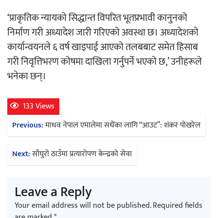
‘प्राकृतिक न्यायको सिद्धान्त विपरित भूतप्रभावी कानुनको
अर्जुन चन्द्रको ‘संवेदनाका प्रतिध्वनि’
निर्माण गरी अध्यादेश जारी गरिएको अवस्था छ। अध्यादेशको
मुक्तकसङ्ग्रह लोकार्पण
कार्यान्वयनले ६ वर्ष खाइपाई आएको तलबबाट समेत हिसाब
गरी निवृत्तिभरण कोषमा दाखिला गर्नुपर्ने भएको छ,’ उनीहरूले
भनेका छन्।
‘दुर्गा’ निर्माण गर्दै सम्राट
133 Views
Post
Previous:
माधव नेपाल एमालेमा सधैंका लागि “आउट”: शंकर पोखरेल
navigation
Next:
साँघुरो ठाउँमा प्रत्यारोपण केन्द्रको सेवा
चलचित्र ‘माया भनेकै यस्तो होला’को शीर्ष गीत
Leave a Reply
सार्वजनिक
Your email address will not be published.
Required fields
are marked
*