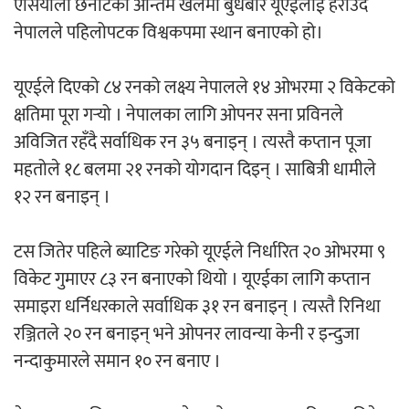
एसियाली छनोटको अन्तिम खेलमा बुधबार यूएईलाई हराउँदै
‘ईयुमा डट कम’ले बुधबारदेखि आफ्नो
नेपालले पहिलोपटक विश्वकपमा स्थान बनाएको हो।
औपचारिक सेवा सञ्चालनमा
यूएईले दिएको ८४ रनको लक्ष्य नेपालले १४ ओभरमा २ विकेटको
क्षतिमा पूरा गर्‍यो । नेपालका लागि ओपनर सना प्रविनले
अविजित रहँदै सर्वाधिक रन ३५ बनाइन् । त्यस्तै कप्तान पूजा
हलमा छैन ‘गौँथली’को टिकट
महतोले १८ बलमा २१ रनको योगदान दिइन् । साबित्री धामीले
१२ रन बनाइन् ।
टस जितेर पहिले ब्याटिङ गरेको यूएईले निर्धारित २० ओभरमा ९
विकेट गुमाएर ८३ रन बनाएको थियो । यूएईका लागि कप्तान
समाइरा धर्निधरकाले सर्वाधिक ३१ रन बनाइन् । त्यस्तै रिनिथा
‘आइतबारको अफिस’ को परिचर्चा सम्पन्न
रञ्जितले २० रन बनाइन् भने ‌‌ओपनर लावन्या केनी र इन्दुजा
नन्दाकुमारले समान १० रन बनाए ।