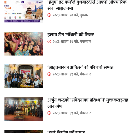
‘ईयुमा डट कम’ले बुधबारदेखि आफ्नो औपचारिक
सेवा सञ्चालनमा
२०८३ श्रावण २० गते, बुधबार
हलमा छैन ‘गौँथली’को टिकट
२०८३ श्रावण १९ गते, मंगलवार
‘आइतबारको अफिस’ को परिचर्चा सम्पन्न
२०८३ श्रावण १९ गते, मंगलवार
अर्जुन चन्द्रको ‘संवेदनाका प्रतिध्वनि’ मुक्तकसङ्ग्रह
लोकार्पण
२०८३ श्रावण १९ गते, मंगलवार
‘दुर्गा’ निर्माण गर्दै सम्राट