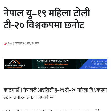
सार्वजनिक
नेपाल यु–१९ महिला टोली
टी-२० विश्वकपमा छनोट
माताकाे नाममा गलत गतिविधि गर्ने थापा प्रहरी
२०८१ कार्तिक २८ गते, बुधबार
नियन्त्रणमा
नेपालगञ्जमा पर्खाल भत्किँदा दुई मजदुरको मृत्यु
काठमाडौं । नेपालले आइसिसी यु–१९ टी–२० महिला विश्वकपमा
स्थान बनाउन सफल भएको छ।