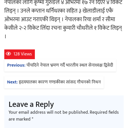
नेपालका लागि कृष्मा गुरुङले ४ ओभरमा १७ रन दिएर ४ विकेट
लिइन् । उनले कप्तान धर्निधरका सहित ३ खेलाडीलाई एकै
अर्जुन चन्द्रको ‘संवेदनाका प्रतिध्वनि’
ओभरमा आउट गराएकी थिइन् । नेपालका रिया शर्मा र सीमा
मुक्तकसङ्ग्रह लोकार्पण
केसीले २-२ विकेट लिँदा रचना कुमारी चौधरीले १ विकेट लिइन्
।
128 Views
Post
‘दुर्गा’ निर्माण गर्दै सम्राट
Previous:
पाँचदिने नेपाल भ्रमण गर्दै भारतीय स्थल सेनाध्यक्ष द्विवेदी
navigation
Next:
हृदयघातका कारण गण्डकीका सांसद गौचनको निधन
Leave a Reply
चलचित्र ‘माया भनेकै यस्तो होला’को शीर्ष गीत
Your email address will not be published.
Required fields
सार्वजनिक
are marked
*