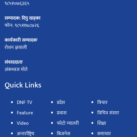
९८५१०७६३६५
सम्पादक: दिपु खड्का
फोन: ९८५११७८७२६
कार्यकारी सम्पादकः
रोशन ज्ञवाली
संवाददाताः
अंकध्वज मोते
Quick Links
DNF TV
प्रदेश
विचार
Feature
प्रवास
विचित्र संसार
Video
फोटो ग्यालरी
शिक्षा
अन्तर्राष्ट्रिय
बिजनेस
समाचार