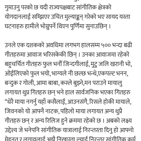
गुमाउनु परको छ यदी राज्यपक्षबाट सांगीतिक क्षेत्रको
योगदानलाई सम्झिएर उचित मुल्याङ्कन् गरेको भए सायद यस्ता
घटनाहरु हामीले भोग्नुपर्ने थिएन पुर्णिमा सुनाउछिन् ।
उनले एक दशकको अवधिमा लगभग हालसम्म ५०० भन्दा बढी
गीतहरुमा आवाज भरिसकेकी छिन् । उनका आवाजमा रहेको
बहुचर्चित गीतहरु फुल भनौँ जिन्दगीलाई, मुटु जलि खरानी भो,
ओईलिएको फुल भयो, भाग्यले नी छल्छ भन्थे,एकपल्ट भनन,
बन्दुक र गोली, आमा बाबा, कस्ले बुझ्ने,मन पराउने मायालु
लगायत थुप्र गितहरु छन् भने हाल सार्वजनिक भएका गितहरु
“धेरै माया नगर्नु यहाँ कसैलाई, आउनसंगै, रिसले होकी मायाले,
जिवनको यो आफ्नै नाटक, पहिलो माया लगायत अन्य थुप्रै
गीतहरु छन् र अन्य रिलिज हुने क्रममा रहेको छ । अबको लक्ष्य
उद्देश्य जे भनेपनि सांगीतिक यात्रालाई निरन्तरता दिनु हो आफ्नो
मेहनत र लगावलाई अझै निखारता ल्याई निरन्तर सांगीतिक कर्म