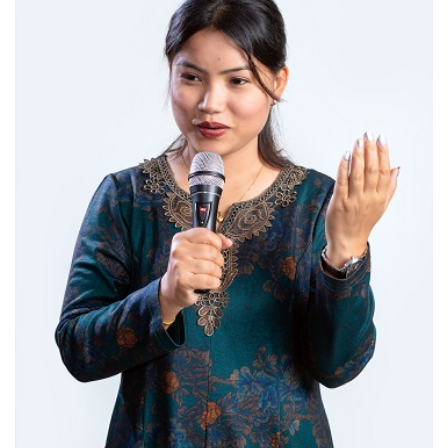
‘आइतबारको अफिस’ को परिचर्चा सम्पन्न
अर्जुन चन्द्रको ‘संवेदनाका प्रतिध्वनि’
मुक्तकसङ्ग्रह लोकार्पण
‘दुर्गा’ निर्माण गर्दै सम्राट