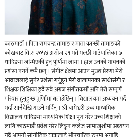
चलचित्र ‘माया भनेकै यस्तो होला’को शीर्ष गीत
सार्वजनिक
काठमाडौं । पिता रामचन्द्र तामाङ र माता कान्छी तामाङको
कोखबाट वि.सं २०५४ असोज २९ गते गल्छी गाउँपालिका ७
धादिङमा जन्मिएकी हुन् पुर्णिमा लामा । हाल उनको गायनको
काठमाडौं युथ कन्क्लेभ २०२६ भव्यताका साथ
प्रशंसा नगर्ने कमै छन् । संगीत क्षेत्रमा आउन मुख्य प्रेरणा मेरो
सम्पन्न
आवाजलाई सुनेर प्रशंसा गर्नुहुने मेरो वालापनका साथीसंगी र
शिक्षक शिक्षिका हुदै सवै अग्रज संगीतकर्मी अनि मेरो सम्पूर्ण
परिवार हुनुहुन्छ पुर्णिामा बताउँछिन् । विद्यालयमा अध्ययन गर्दै
गर्दा सानैदेखि गाउने गर्दिन् । श्री बागेश्वरी उच्च माध्यमिक
गीति एल्बम ‘जागृति’ लोकार्पण
विद्यालय धादिङमा माध्यमिक शिक्षा पूरा गरेर उच्च शिक्षाको
लागि काठमाडौ प्रवेश गरेर लिङ्कन कलेज सामाखुशीमा अध्ययन
गर्दै आफ्नो सांगीतिक यात्रालाई औपचारिक रुपमा अगाडि