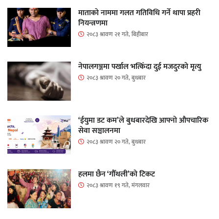
माताकाे नाममा गलत गतिविधि गर्ने थापा प्रहरी
नियन्त्रणमा
२०८३ श्रावण २१ गते, बिहीबार
नेपालगञ्जमा पर्खाल भत्किँदा दुई मजदुरको मृत्यु
२०८३ श्रावण २० गते, बुधबार
‘ईयुमा डट कम’ले बुधबारदेखि आफ्नो औपचारिक
सेवा सञ्चालनमा
२०८३ श्रावण २० गते, बुधबार
हलमा छैन ‘गौँथली’को टिकट
२०८३ श्रावण १९ गते, मंगलवार