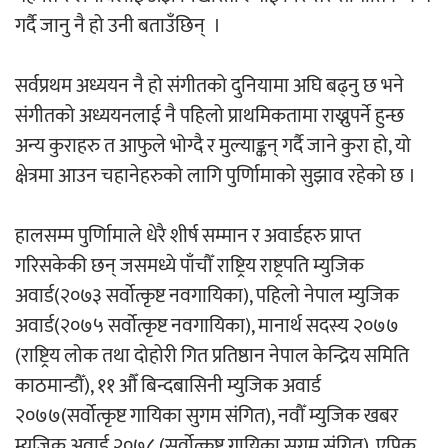
गर्दै जानु नै हो उनी बताउँछिन् ।
सर्वप्रथम अध्ययन नै हो संगीतको दुनियामा अघि बढ्नु छ भने
संगीतको अध्ययनलाई नै पहिलो प्राथमिकतामा राख्नुपर्ने हुन्छ
अन्य कुराहरु त आफुले भोग्दै र मुल्याङ्कन् गर्दै जाने कुरा हो, यो
क्षेत्रमा आउन चहानेहरुको लागि पुर्णिामाको सुझाव रहेको छ ।
हालसम्म पुर्णिामाले धेरै शीर्ष सम्मान र अवार्डहरु प्राप्त
गरिसकेकी छन् जसमध्ये पाँचौँ राष्ट्रिय राष्ट्रपति म्युजिक
अवार्ड(२०७३ सर्वोत्कृष्ट नवगायिका), पहिलो नेपाल म्युजिक
अवार्ड(२०७५ सर्वोत्कृष्ट नवगायिका), मानार्थ सदस्य २०७७
(राष्ट्रिय लोक तथा दोहोरी गित प्रतिष्ठान नेपाल केन्द्रिय समिति
काठमान्डौँ), ११ औँ बिन्दबासिनी म्युजिक अवार्ड
२०७७(सर्वोत्कृष्ट गायिका सुगम संगित), नवौँ म्युजिक खबर
म्युजिक अवार्ड २०७८ (सर्वोत्कृष्ट गायिका सुगम संगित), एपिक