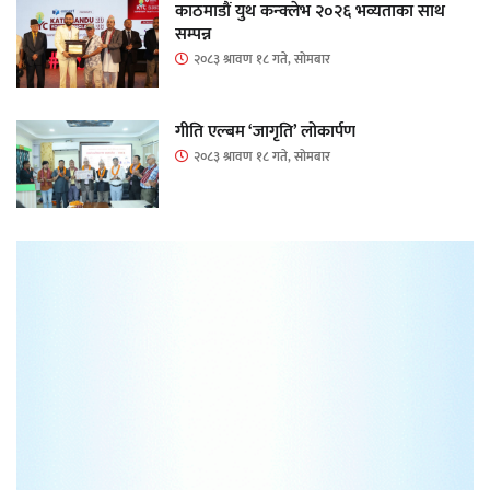
काठमाडौं युथ कन्क्लेभ २०२६ भव्यताका साथ
सम्पन्न
२०८३ श्रावण १८ गते, सोमबार
गीति एल्बम ‘जागृति’ लोकार्पण
२०८३ श्रावण १८ गते, सोमबार