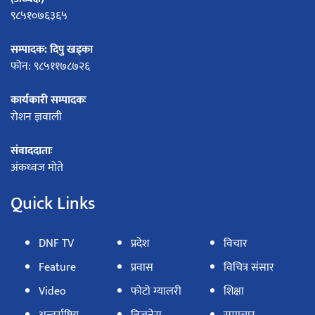
९८५१०७६३६५
सम्पादक: दिपु खड्का
फोन: ९८५११७८७२६
कार्यकारी सम्पादकः
रोशन ज्ञवाली
संवाददाताः
अंकध्वज मोते
Quick Links
DNF TV
प्रदेश
विचार
Feature
प्रवास
विचित्र संसार
Video
फोटो ग्यालरी
शिक्षा