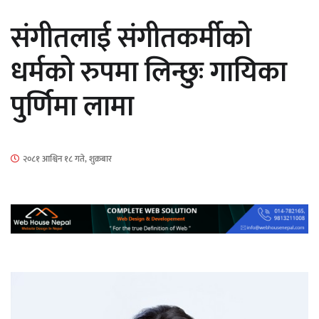
संगीतलाई संगीतकर्मीको
धर्मको रुपमा लिन्छुः गायिका
पुर्णिमा लामा
‘ईयुमा डट कम’ले बुधबारदेखि आफ्नो
औपचारिक सेवा सञ्चालनमा
२०८१ आश्विन १८ गते, शुक्रबार
हलमा छैन ‘गौँथली’को टिकट