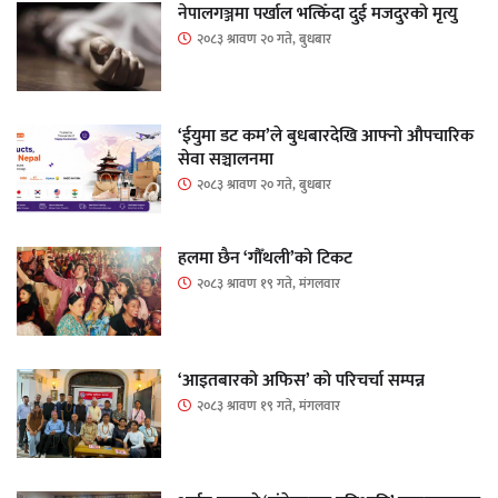
नेपालगञ्जमा पर्खाल भत्किँदा दुई मजदुरको मृत्यु
२०८३ श्रावण २० गते, बुधबार
‘ईयुमा डट कम’ले बुधबारदेखि आफ्नो औपचारिक
सेवा सञ्चालनमा
२०८३ श्रावण २० गते, बुधबार
हलमा छैन ‘गौँथली’को टिकट
२०८३ श्रावण १९ गते, मंगलवार
‘आइतबारको अफिस’ को परिचर्चा सम्पन्न
२०८३ श्रावण १९ गते, मंगलवार