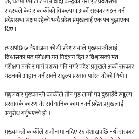
२६ चैतमा एमाले र माओवादी केन्द्रका गरी ५२ प्रदेशसभा
सदस्यले केदार कार्कीको विकल्पमा अर्को सरकार गठन गर्न
अर्जुन चन्द्रको ‘संवेदनाका प्रतिध्वनि’
प्रदेशसभा सक्षम रहेको भन्दै प्रदेश प्रमुखलाई एक पत्र बुझाएका
मुक्तकसङ्ग्रह लोकार्पण
थिए ।
त्यसपछि ७ वैशाखमा कोसी प्रदेशसभाले मुख्यमन्त्रीलाई
विश्वासको मत परीक्षण गर्न निर्देशन दिने र विश्वासको मत
परीक्षण नगरे र मार्ग प्रशस्त पनि नगरे प्रदेश प्रमुखले अर्को सरकार
‘दुर्गा’ निर्माण गर्दै सम्राट
गठनको आह्वान गर्न सक्ने सङ्कल्प प्रस्ताव पारित गरेको थियो ।
मङ्गलवार मुख्यमन्त्री कार्कीले तीन पृष्ठ लामो पत्र बुझाउँदै सङ्कल्प
प्रस्तावकै कारण गैर संवैधानिक काम नगर्न प्रदेश प्रमुखलाई
अनुरोध गर्नुभएको हो ।
चलचित्र ‘माया भनेकै यस्तो होला’को शीर्ष गीत
सार्वजनिक
मुख्यमन्त्री कार्कीले राजीनामा नदिए २६ वैशाखपछि नयाँ सरकार