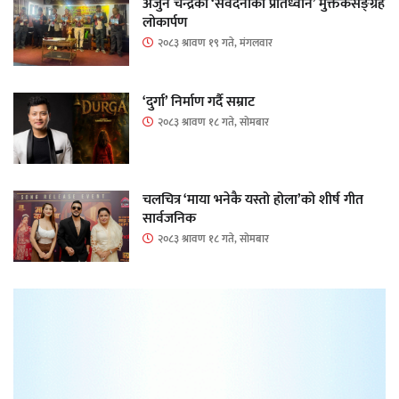
अर्जुन चन्द्रको ‘संवेदनाका प्रतिध्वनि’ मुक्तकसङ्ग्रह
लोकार्पण
२०८३ श्रावण १९ गते, मंगलवार
‘दुर्गा’ निर्माण गर्दै सम्राट
२०८३ श्रावण १८ गते, सोमबार
चलचित्र ‘माया भनेकै यस्तो होला’को शीर्ष गीत
सार्वजनिक
२०८३ श्रावण १८ गते, सोमबार