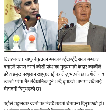
‘ईयुमा डट कम’ले बुधबारदेखि आफ्नो
औपचारिक सेवा सञ्चालनमा
हलमा छैन ‘गौँथली’को टिकट
विराटनगर । आफू नेतृत्वको सरकार रहँदारहँदै अर्को सरकार
बनाउने प्रयास नगर्न कोसी प्रदेशका मुख्यमन्त्री केदार कार्कीले
प्रदेश प्रमुख परशुराम खापुङलाई पत्र लेख्नु भएको छ। उहाँले यदि
त्यस्तो गरेमा गैर संवैधानिक हुने भन्दै घुमाउरो भाषामा सबैलाई
‘आइतबारको अफिस’ को परिचर्चा सम्पन्न
चेतावनी दिनुभएको छ।
उहाँले मङ्गलवार यस्तो पत्र लेख्दै त्यस्तो चेतावनी दिनुभएको हो।