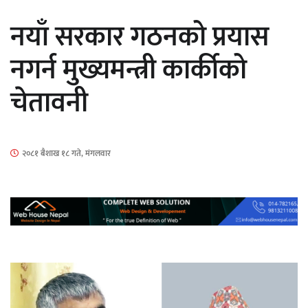
सार्वजनिक
नयाँ सरकार गठनको प्रयास
नगर्न मुख्यमन्त्री कार्कीको
चेतावनी
माताकाे नाममा गलत गतिविधि गर्ने थापा प्रहरी
नियन्त्रणमा
२०८१ बैशाख १८ गते, मंगलवार
नेपालगञ्जमा पर्खाल भत्किँदा दुई मजदुरको मृत्यु