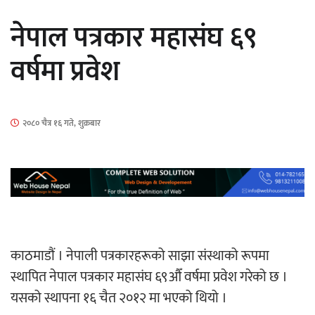
नेपाल पत्रकार महासंघ ६९
वर्षमा प्रवेश
‘ईयुमा डट कम’ले बुधबारदेखि आफ्नो
२०८० चैत्र १६ गते, शुक्रबार
औपचारिक सेवा सञ्चालनमा
हलमा छैन ‘गौँथली’को टिकट
काठमाडौं । नेपाली पत्रकारहरूको साझा संस्थाको रूपमा
स्थापित नेपाल पत्रकार महासंघ ६९औँ वर्षमा प्रवेश गरेको छ ।
यसको स्थापना १६ चैत २०१२ मा भएको थियो ।