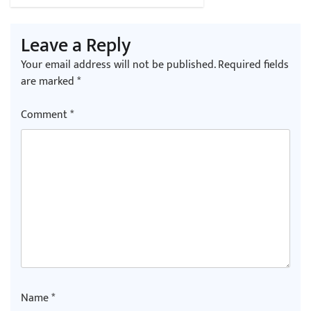
चलचित्र ‘माया भनेकै यस्तो होला’को शीर्ष गीत
Leave a Reply
सार्वजनिक
Your email address will not be published.
Required fields
are marked
*
Comment
*
काठमाडौं युथ कन्क्लेभ २०२६ भव्यताका साथ
सम्पन्न
गीति एल्बम ‘जागृति’ लोकार्पण
Name
*