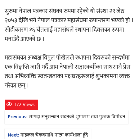
‘आइतबारको अफिस’ को परिचर्चा सम्पन्न
सुरुमा नेपाल पत्रकार संघका रुपमा रहेको यो संस्था २९ जेठ
२०५३ देखि भने नेपाल पत्रकार महासंघमा रुपान्तरण भएको हो ।
सोहीकारण १६ चैतलाई महासंघले स्थापना दिवसका रूपमा
मनाउँदै आएको छ ।
अर्जुन चन्द्रको ‘संवेदनाका प्रतिध्वनि’
महासंघका अध्यक्ष विपुल पोख्रेलले स्थापना दिवसको सन्दर्भमा
मुक्तकसङ्ग्रह लोकार्पण
एक विज्ञप्ति जारी गर्दै आम नेपाली सञ्चारकर्मीका साथसाथै प्रेस
तथा अभिव्यक्ति स्वतन्त्रताका पक्षधरहरूलाई शुभकामना व्यक्त
गरेका छन् ।
172 Views
‘दुर्गा’ निर्माण गर्दै सम्राट
Post
Previous:
सम्पदा अनुसन्धान सदनको शुभारम्भ तथा पुस्तक विमोचन
navigation
Next:
माइकल चेकवमाथि नाट्य कार्यशाला हुँदै